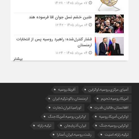
۰۷ مرداد ۱۴۰۵ - ۱۴:۲۸
طنین خشم نسل جوان امّا فرسوده هند
۰۶ مرداد ۱۴۰۵ - ۱۲:۴۲
فشار کنترل‌شده؛ راهبرد روسیه پس از انتخابات
ارمنستان
۰۴ مرداد ۱۴۰۵ - ۱۱:۲۴
بیشتر
آسیای مرکزی،روسیه،اوکراین
آفریقا،روسیه
آمریکا،روسیه،تحریم
ارمنستان،باکو،ترکیه،ایران
افغانستان،طالبان،قدرت
اوراسیا،ایران،تجارت
اوکراین،آمریکا،روسیه
اوکراین،روسیه،آمریکا،جنگ
اوکراین،روسیه،جنگ
ایران،آذربایجان
ترکیه،زلزله
ترکیه،زلزله،امنیت
رشت،روسیه،ایران،آستارا