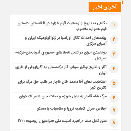
آخرین اخبار
نگاهی به تاریخ و وضعیت قوم هزاره در افغانستان؛ داستان
1
قوم همواره مغضوب
پیامدهای احداث کانال اوراسیا بر ژئواکونومیک ایران و
2
آسیای مرکزی
برخاستن ایران در تقابل اتحادهای جمهوری آذربایجان-ترکیه-
3
اسرائیل
آثار و نتایج توافق سواپ گاز ترکمنستان به آذربایجان از طریق
4
ایران
استجابت دعای آقا محمد خان قاجار در طلب حق مرگ برای
5
کاترین کبیر
مرگ شاه قاجار به دلیل خربزه و نجات جان شاعر کتابخوان
6
اجلاس سران اتحادیه اروپا و مناسبات با مسکو
7
متن کامل سند «راهبرد امنیت ملی فدراسیون روسیه» ۲۰۲۱
8