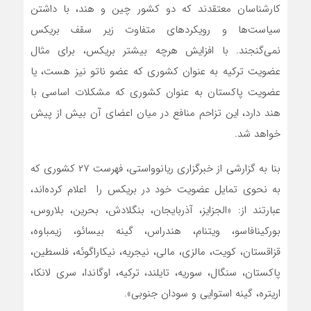
کارشناسان معتقدند که دو کشور چین و هند، با داشتن
سیاست‌ها و رویکردهای متفاوت زیر سقف بریکس
نمی‌گنجند. با افزایش هرچه بیشتر بریکس، برای مثال
عضویت ترکیه به عنوان کشوری که عضو ناتو نیز هست، یا
عضویت پاکستان به عنوان کشوری که مشکلات اساسی با
هند دارد، این تزاحم منافع در میان اعضای آن بیش از پیش
خواهد شد.
بنا به گزارشی از خبرگزاری ریانوواستی، فهرست ۲۷ کشوری که
به نحوی تمایل عضویت خود در بریکس را اعلام کرده‌اند،
عبارتند از: «الجزایز، آذربایجان، بنگلادش، بحرین، بلاروس،
بورکینافاسو، ویتنام، هندراس، گینه بیسائو، زیمباوه،
قزاقستان، کویت، مالزی، مالی، نیجریه، نیکاراگوئه، فلسطین،
پاکستان، سنگال، سوریه، تایلند، ترکیه، اوگاندا، سری لانکا،
اریتره، گینه استوایی و سودان جنوبی».