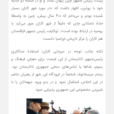
پینگ، رئیس جمهور چین پنهان نماند و او در جلسه دو جانبۀ
خود با پوتین، اظهار داشت که: «در مورد شهر کازان بسیار
شنیده بودم و می‌دانم که ۴۰۰ سال پیش، چین به واسطۀ
جادۀ باستانی چای
که دقیقاٌ از شهر کازان عبور می‌کرد با
روسیه در ارتباط بوده است». توکایف، رئیس جمهور قزاقستان
هم کازان را مرکز تاریخی اوراسیا دانست.
نکته جالب توجه در میزبانی کازان، استفادۀ حداکثری
رئیس‌جمهور تاتارستان از این فرصت برای معرفی فرهنگ و
رسوم، غذاها یا لباس‌های محلی جمهوری تاتارستان بود.
رستم مینیخانوف شخصاً در فرودگاه این شهر از رهبران حاضر
در این اجلاس استقبال نمود و در بدو ورود میهمانان را با
شیرینی مخصوص این جمهوری پذیرایی نمود.