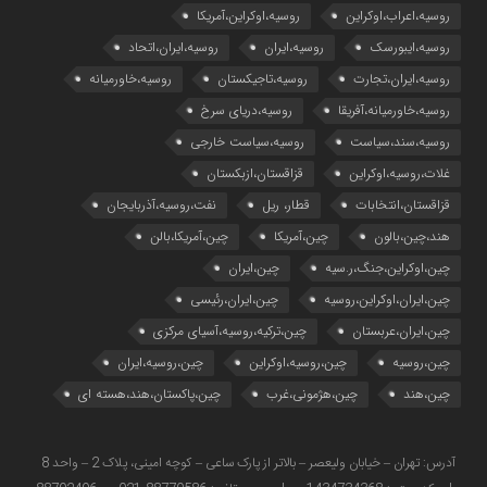
روسیه،اعراب،اوکراین
روسیه،اوکراین،آمریکا
روسیه،ایبورسک
روسیه،ایران
روسیه،ایران،اتحاد
روسیه،ایران،تجارت
روسیه،تاجیکستان
روسیه،خاورمیانه
روسیه،خاورمیانه،آفریقا
روسیه،دریای سرخ
روسیه،سند،سیاست
روسیه،سیاست خارجی
غلات،روسیه،اوکراین
قزاقستان،ازبکستان
قزاقستان،انتخابات
قطار، ریل
نفت،روسیه،آذربایجان
هند،چین،بالون
چین،آمریکا
چین،آمریکا،بالن
چین،اوکراین،جنگ،ر.سیه
چین،ایران
چین،ایران،اوکراین،روسیه
چین،ایران،رئیسی
چین،ایران،عربستان
چین،ترکیه،روسیه،آسیای مرکزی
چین،روسیه
چین،روسیه،اوکراین
چین،روسیه،ایران
چین،هند
چین،هژمونی،غرب
چین،پاکستان،هند،هسته ای
آدرس: تهران – خیابان ولیعصر – بالاتر از پارک ساعی – کوچه امینی، پلاک 2 – واحد 8