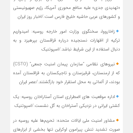
«تهدیدی جدی» علیه منافع محوری آمریکا، رژیم صهیونیستی
و کشورهای عربی حاشیه خلیج فارس است./اخبار روز ایران
زاخارووا، سخنگوی وزارت امور خارجه روسیه: امیدواریم
ترکیه از اظهارات نسنجیده درباره قزاقستان بپرهیزد و به
دنبال استفاده از این شرایط نباشد./اسپوتنیک
نیرو‌های نظامی “سازمان پیمان امنیت جمعی” (CSTO)
که از ارمنستان، قرقیزستان و تاجیکستان به قزاقستان آمده
بودند، از آلماتی به محل استقرار خود بازگشتند./عصر ایران
اداره موقعیت های اضطراری استان آستاراخان روسیه: یک
کشتی ایرانی در نزدیکی آستراخان به گل نشست./اسپوتنیک
مشاور امنیت ملی ایالات متحده: تحریم‌ها علیه روسیه در
صورت تشدید تنش پیرامون اوکراین تنها بخشی از ابزارهای