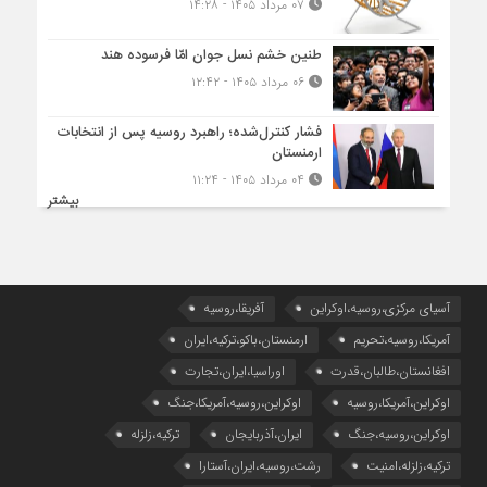
۰۷ مرداد ۱۴۰۵ - ۱۴:۲۸
طنین خشم نسل جوان امّا فرسوده هند
۰۶ مرداد ۱۴۰۵ - ۱۲:۴۲
فشار کنترل‌شده؛ راهبرد روسیه پس از انتخابات
ارمنستان
۰۴ مرداد ۱۴۰۵ - ۱۱:۲۴
بیشتر
آسیای مرکزی،روسیه،اوکراین
آفریقا،روسیه
آمریکا،روسیه،تحریم
ارمنستان،باکو،ترکیه،ایران
افغانستان،طالبان،قدرت
اوراسیا،ایران،تجارت
اوکراین،آمریکا،روسیه
اوکراین،روسیه،آمریکا،جنگ
اوکراین،روسیه،جنگ
ایران،آذربایجان
ترکیه،زلزله
ترکیه،زلزله،امنیت
رشت،روسیه،ایران،آستارا