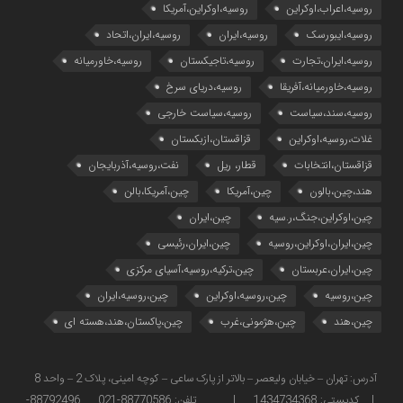
روسیه،اعراب،اوکراین
روسیه،اوکراین،آمریکا
روسیه،ایبورسک
روسیه،ایران
روسیه،ایران،اتحاد
روسیه،ایران،تجارت
روسیه،تاجیکستان
روسیه،خاورمیانه
روسیه،خاورمیانه،آفریقا
روسیه،دریای سرخ
روسیه،سند،سیاست
روسیه،سیاست خارجی
غلات،روسیه،اوکراین
قزاقستان،ازبکستان
قزاقستان،انتخابات
قطار، ریل
نفت،روسیه،آذربایجان
هند،چین،بالون
چین،آمریکا
چین،آمریکا،بالن
چین،اوکراین،جنگ،ر.سیه
چین،ایران
چین،ایران،اوکراین،روسیه
چین،ایران،رئیسی
چین،ایران،عربستان
چین،ترکیه،روسیه،آسیای مرکزی
چین،روسیه
چین،روسیه،اوکراین
چین،روسیه،ایران
چین،هند
چین،هژمونی،غرب
چین،پاکستان،هند،هسته ای
آدرس: تهران – خیابان ولیعصر – بالاتر از پارک ساعی – کوچه امینی، پلاک 2 – واحد 8
| کدپستی: 1434734368 | تلفن: 88770586-021 88792496-