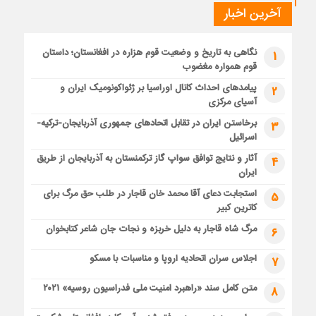
آخرین اخبار
نگاهی به تاریخ و وضعیت قوم هزاره در افغانستان؛ داستان
1
قوم همواره مغضوب
پیامدهای احداث کانال اوراسیا بر ژئواکونومیک ایران و
2
آسیای مرکزی
برخاستن ایران در تقابل اتحادهای جمهوری آذربایجان-ترکیه-
3
اسرائیل
آثار و نتایج توافق سواپ گاز ترکمنستان به آذربایجان از طریق
4
ایران
استجابت دعای آقا محمد خان قاجار در طلب حق مرگ برای
5
کاترین کبیر
مرگ شاه قاجار به دلیل خربزه و نجات جان شاعر کتابخوان
6
اجلاس سران اتحادیه اروپا و مناسبات با مسکو
7
متن کامل سند «راهبرد امنیت ملی فدراسیون روسیه» ۲۰۲۱
8