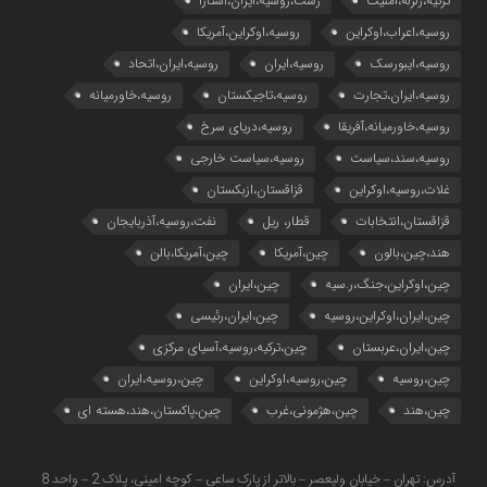
ترکیه،زلزله،امنیت
رشت،روسیه،ایران،آستارا
روسیه،اعراب،اوکراین
روسیه،اوکراین،آمریکا
روسیه،ایبورسک
روسیه،ایران
روسیه،ایران،اتحاد
روسیه،ایران،تجارت
روسیه،تاجیکستان
روسیه،خاورمیانه
روسیه،خاورمیانه،آفریقا
روسیه،دریای سرخ
روسیه،سند،سیاست
روسیه،سیاست خارجی
غلات،روسیه،اوکراین
قزاقستان،ازبکستان
قزاقستان،انتخابات
قطار، ریل
نفت،روسیه،آذربایجان
هند،چین،بالون
چین،آمریکا
چین،آمریکا،بالن
چین،اوکراین،جنگ،ر.سیه
چین،ایران
چین،ایران،اوکراین،روسیه
چین،ایران،رئیسی
چین،ایران،عربستان
چین،ترکیه،روسیه،آسیای مرکزی
چین،روسیه
چین،روسیه،اوکراین
چین،روسیه،ایران
چین،هند
چین،هژمونی،غرب
چین،پاکستان،هند،هسته ای
آدرس: تهران – خیابان ولیعصر – بالاتر از پارک ساعی – کوچه امینی، پلاک 2 – واحد 8