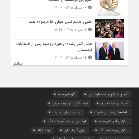
ضرورتی برخاسته از انتخاب
۰۷ مرداد ۱۴۰۵ - ۱۴:۲۸
طنین خشم نسل جوان امّا فرسوده هند
۰۶ مرداد ۱۴۰۵ - ۱۲:۴۲
فشار کنترل‌شده؛ راهبرد روسیه پس از انتخابات
ارمنستان
۰۴ مرداد ۱۴۰۵ - ۱۱:۲۴
بیشتر
آسیای مرکزی،روسیه،اوکراین
آفریقا،روسیه
آمریکا،روسیه،تحریم
ارمنستان،باکو،ترکیه،ایران
افغانستان،طالبان،قدرت
اوراسیا،ایران،تجارت
اوکراین،آمریکا،روسیه
اوکراین،روسیه،آمریکا،جنگ
اوکراین،روسیه،جنگ
ایران،آذربایجان
ترکیه،زلزله