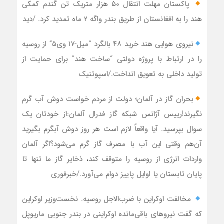
پاکستان مهلت انتقال ۵۰ هزار متریک تن گندم کمکی
هند را به افغانستان از طریق بندر واگه ۲ ماه تمدید کرد. /دید
نیروی هوایی هند خرید ۴۸ بالگرد “میل-۱۷ وی۵” از روسیه
را در ارتباط با پروژه دولتی “ساخت هند” برای حمایت از
تولید داخلی به تعویق انداخت./اسپوتنیک
بحران گاز در آلمان؛ دولت از مردم خواست دوش آب گرم
نگیرند!رییس آژانس شبکه گاز فدرال آلمان:از خودتان یک
سوال بپرسید. آیا واقعاً لازم است هر روز دوش آبگرم بگیرید
آن‌هم وقتی این آب با مصرف گاز گرم می‌شود؟اگر آلمان
واردات انرژی از روسیه را متوقف کند، ذخایر گاز ما تنها تا
پایان تابستان یا اوایل پاییز دوام می‌آورد./خبرفوری
‍ مخالفت اوکراین با ضرب‌الاجل روسیه. نخست‌وزیر اوکراین
که گفت نیروهای باقی‌مانده اوکراینی در بندر جنوبی ماریوپل