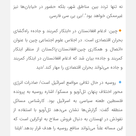
نه تنها تردد بین مناطق شهر، بلکه حضور در خیابان‌ها نیز
غیرممکن خواهد بود”./بی بی سی فارسی
چین: ادغام افغانستان در «ابتکار کمربند و جاده» راه‌گشای
بحران اقتصادی است. در اجلاس علوم اجتماعی چین با عنوان
«اتصال و همکاری چین-افغانستان-پاکستان از منظر ابتکار
کمربند و جاده» بیان شد که ادغام افغانستان در ابتکار کمربند
و جاده می‌تواند بحران اقتصادی را مهار کند./دید
‍ روسیه در حال تلافی مواضع اسرائیل است/ صادرات انرژی
محور اختلاف پنهان تل‌آویو و مسکو/ اشاره روسیه به پرونده
فلسطین طعنه سیاسی به اسرائیل بود. کارشناس مسائل
منطقه گفت: گزارش‌ها نشان می‌دهد تل‌آویو با ‌استفاده از
نفوذش در لهستان به دنبال فروش سلاح به اوکراین است که
این مساله علناً می‌تواند منافع روسیه را هدف قرار بدهد./ایلنا