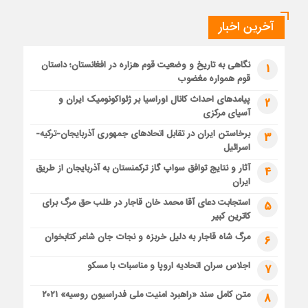
آخرین اخبار
نگاهی به تاریخ و وضعیت قوم هزاره در افغانستان؛ داستان
1
قوم همواره مغضوب
پیامدهای احداث کانال اوراسیا بر ژئواکونومیک ایران و
2
آسیای مرکزی
برخاستن ایران در تقابل اتحادهای جمهوری آذربایجان-ترکیه-
3
اسرائیل
آثار و نتایج توافق سواپ گاز ترکمنستان به آذربایجان از طریق
4
ایران
استجابت دعای آقا محمد خان قاجار در طلب حق مرگ برای
5
کاترین کبیر
مرگ شاه قاجار به دلیل خربزه و نجات جان شاعر کتابخوان
6
اجلاس سران اتحادیه اروپا و مناسبات با مسکو
7
متن کامل سند «راهبرد امنیت ملی فدراسیون روسیه» ۲۰۲۱
8