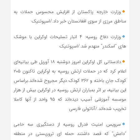
وزارت خارجه پاکستان از افزایش محسوس حملات به
مناطق مرزی از سوی افغانستان خبر داد./اسپوتنیک
وزارت دفاع روسیه: ۴ انبار تسلیحات اوکراین با موشک
های “اسکندر” منهدم شد./اسپوتنیک
دادستانی کل اوکراین امروز دوشنبه ۱۸ آوریل طی بیانیه‌ای
اعلام کرد که در حملات ارتش روسیه به اوکراین تاکنون ۲۰۵
کودک جان باخته و ۳۶۲ کودک دیگر مجروح شده‌اند.براساس
این بیانیه، بر اثر بمباران ارتش روسیه در اوکراین بیش از هزار
موسسه آموزشی آسیب دیده‌اند که ۹۵ واحد از آنها کاملا
تخریب شده‌اند./آناتولی فارسی
سرویس امنیت فدرال روسیه از دستگیری سه حامی
“داعش” که قصد داشتند حمله ای تروریستی در منطقه