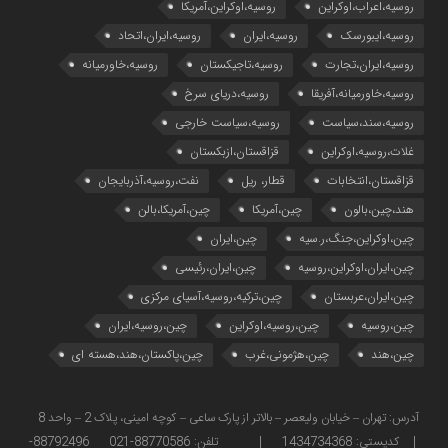
روسیه،اعراب،اوکراین
روسیه،اوکراین،آمریکا
روسیه،ایبورسک
روسیه،ایران
روسیه،ایران،اتحاد
روسیه،ایران،تجارت
روسیه،تاجیکستان
روسیه،خاورمیانه
روسیه،خاورمیانه،آفریقا
روسیه،دریای سرخ
روسیه،سند،سیاست
روسیه،سیاست خارجی
غلات،روسیه،اوکراین
قزاقستان،ازبکستان
قزاقستان،انتخابات
قطار، ریل
نفت،روسیه،آذربایجان
هند،چین،بالون
چین،آمریکا
چین،آمریکا،بالن
چین،اوکراین،جنگ،ر.سیه
چین،ایران
چین،ایران،اوکراین،روسیه
چین،ایران،رئیسی
چین،ایران،عربستان
چین،ترکیه،روسیه،آسیای مرکزی
چین،روسیه
چین،روسیه،اوکراین
چین،روسیه،ایران
چین،هند
چین،هژمونی،غرب
چین،پاکستان،هند،هسته ای
آدرس: تهران – خیابان ولیعصر – بالاتر از پارک ساعی – کوچه امینی، پلاک 2 – واحد 8
| کدپستی: 1434734368 | تلفن: 88770586-021 88792496-