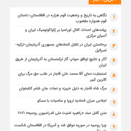
نگاهی به تاریخ و وضعیت قوم هزاره در افغانستان؛ داستان
1
قوم همواره مغضوب
پیامدهای احداث کانال اوراسیا بر ژئواکونومیک ایران و
2
آسیای مرکزی
برخاستن ایران در تقابل اتحادهای جمهوری آذربایجان-ترکیه-
3
اسرائیل
آثار و نتایج توافق سواپ گاز ترکمنستان به آذربایجان از طریق
4
ایران
استجابت دعای آقا محمد خان قاجار در طلب حق مرگ برای
5
کاترین کبیر
مرگ شاه قاجار به دلیل خربزه و نجات جان شاعر کتابخوان
6
اجلاس سران اتحادیه اروپا و مناسبات با مسکو
7
متن کامل سند «راهبرد امنیت ملی فدراسیون روسیه» ۲۰۲۱
8
چرا روسیه در سوریه موفق شد و آمریکا در افغانستان شکست
9