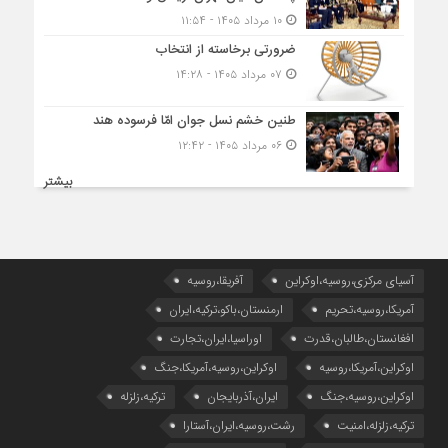
۱۰ مرداد ۱۴۰۵ - ۱۱:۵۴
ضرورتی برخاسته از انتخاب
۰۷ مرداد ۱۴۰۵ - ۱۴:۲۸
طنین خشم نسل جوان امّا فرسوده هند
۰۶ مرداد ۱۴۰۵ - ۱۲:۴۲
بیشتر
آسیای مرکزی،روسیه،اوکراین
آفریقا،روسیه
آمریکا،روسیه،تحریم
ارمنستان،باکو،ترکیه،ایران
افغانستان،طالبان،قدرت
اوراسیا،ایران،تجارت
اوکراین،آمریکا،روسیه
اوکراین،روسیه،آمریکا،جنگ
اوکراین،روسیه،جنگ
ایران،آذربایجان
ترکیه،زلزله
ترکیه،زلزله،امنیت
رشت،روسیه،ایران،آستارا