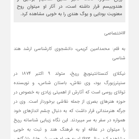
هندوییسم قرار داشته است، در آثار او میتوان روح
معنویت بودایی و یوگ هندی را به خوبی مشاهده کرد.
#اختصاصی
به قلم: محمدامین کریمی، دانشجوی کارشناسی ارشد هند
شناسی
نیکلای کنستانتینویچ رریخ، متولد ۹ اکتبر ۱۸۷۴ در
سنپترزبورگ بود، وی نقاش، باستان شناس، و نویسنده
توانای روسی است که آثارش از اهمیتی زیادی به خصوص در
حوزه هنرهای بصری از جمله نقاشی برخوردار است. وی در
جرگه هنرمندانی قرار داشت که به دنبال چشم اندازهای خود
همواره در سفر به سر میبردند. این نگاه زیبایی شناسانه رریخ
را میتوان در علاقه او به فرهنگ هند و تبت به خوبی
مشاهده کرد. سال ۱۹۲۳ او به همراه همسرش هلنا، باشگاهی