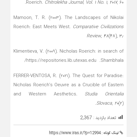
, 60.‏
Chitrolekha Journal, Vol. 1 No. 1, 2017
Roerich.
Mamoon, T. R. (2003). The Landscapes of Nikolai
Roerich: East Meets West.
Comparative Civilizations
(۴۸), ۳٫‏
۴۸
,
Review
Klimentieva, V. (2009). Nicholas Roerich: in search of
Shambhala.‏ https://repositories.lib.utexas.edu/
FERRER-VENTOSA, R. (2021). The Quest for Paradise:
Nicholas Roerich’s Oeuvre as a Crucible of Eastern
and Western Aesthetics.
Studia Orientalia
(۲).‏
۲۰
,
Slovaca
تعداد بازدید :
2,367
لینک کوتاه :
https://www.iras.ir/?p=12994