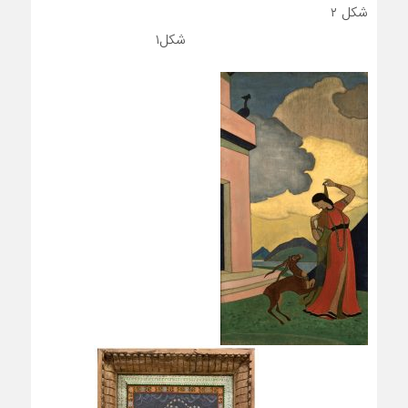
شکل ۲
شکل۱