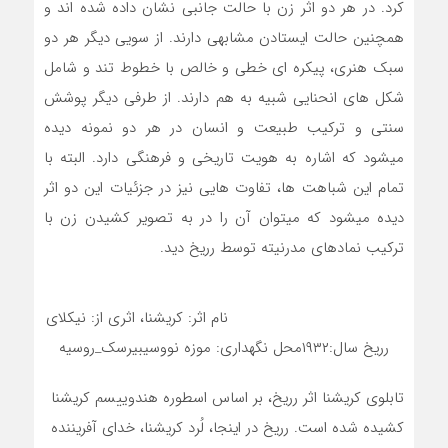
کرد. در هر دو اثر زن با حالت جانبی نشان داده شده اند و
همچنین حالت ایستادن مشابهی دارند. از سویی دیگر هر دو
سبک هنری، پیکره ای خطی و خالص با خطوط تند و شامل
شکل های انحنایی شبیه به هم دارند. از طرفی دیگر پوشش
سنتی و ترکیب طبیعت و انسان در هر دو نمونه دیده
میشود که اشاره به هویت تاریخی و فرهنگی دارد. البته با
تمام این شباهت ها، تفاوت هایی نیز در جزئیات این دو اثر
دیده میشود که میتوان آن را در به تصویر کشیدن زن با
ترکیب نمادهای مدرنیته توسط رریخ دید.
نام اثر: کریشنا، اثری از: نیکلای
رریخ سال:۱۹۳۲محل نگهداری: موزه نووسیبیرسک_روسیه
تابلوی کریشنا اثر رریخ، بر اساس اسطوره هندوییسم کریشنا
کشیده شده است. رریخ در اینجا، لُرد کریشنا، خدای آفریننده