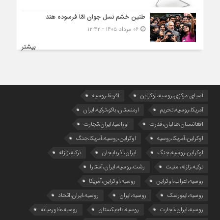
طنین خشم نسل جوان امّا فرسوده هند
۰۶ مرداد ۱۴۰۵ - ۱۲:۴۲
بیشتر
آسیای مرکزی،روسیه،اوکراین
آفریقا،روسیه
آمریکا،روسیه،تحریم
ارمنستان،باکو،ترکیه،ایران
افغانستان،طالبان،قدرت
اوراسیا،ایران،تجارت
اوکراین،آمریکا،روسیه
اوکراین،روسیه،آمریکا،جنگ
اوکراین،روسیه،جنگ
ایران،آذربایجان
ترکیه،زلزله
ترکیه،زلزله،امنیت
رشت،روسیه،ایران،آستارا
روسیه،اعراب،اوکراین
روسیه،اوکراین،آمریکا
روسیه،ایبورسک
روسیه،ایران
روسیه،ایران،اتحاد
روسیه،ایران،تجارت
روسیه،تاجیکستان
روسیه،خاورمیانه