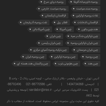
روسیه،خاورمیانه،آفریقا
روسیه،دریای سرخ
روسیه،سند،سیاست
روسیه،سیاست خارجی
غلات،روسیه،اوکراین
قزاقستان،ازبکستان
قزاقستان،انتخابات
قطار، ریل
نفت،روسیه،آذربایجان
هند،چین،بالون
چین،آمریکا
چین،آمریکا،بالن
چین،اوکراین،جنگ،ر.سیه
چین،ایران
چین،ایران،اوکراین،روسیه
چین،ایران،رئیسی
چین،ایران،عربستان
چین،ترکیه،روسیه،آسیای مرکزی
چین،روسیه
چین،روسیه،اوکراین
چین،روسیه،ایران
چین،هند
چین،هژمونی،غرب
چین،پاکستان،هند،هسته ای
آدرس: تهران – خیابان ولیعصر – بالاتر از پارک ساعی – کوچه امینی، پلاک 2 – واحد 8
| کدپستی: 1434734368 | تلفن: 88770586-021 88792496-
021 | پست الکترونیک سردبیر ایراس : sardabir@iras.ir |
توسعه و پشتیبانی
توسط AKO
كليه حقوق این سایت برای مجموعه ایراس محفوظ است، استفاده از مطالب با ذكر