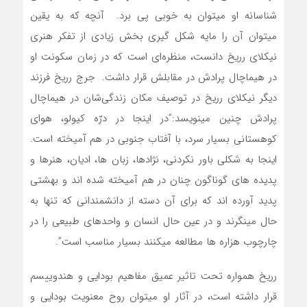
شناسانه او میتوان به خوبی پی برد. آنچه که به یقین
میتوان آن را مایه شکل گیری بخش زیادی از تفکر هنری
نیکلای رریخ دانست، منظره‌ای است که در زمان سکونت او
در هیماچال پرادش در مقابلش قرار داشت. جرج رریخ فرزند
دیگر نیکلای رریخ در توصیف مکان زندگی‌شان در هیماچال
پرادش چنین مینویسد:”در اینجا در درّه کیولو، هوای
کوهستانی بسیار سرد، با آفتاب جنوبی در هم آمیخته است.
اینجا به شکلی باور نکردنی، نژادها، زبان ها، ادیان، هنرها و
پدیده های گوناگون چنان در هم آمیخته شده اند و بهشتی
پدید آورده اند که برای آن دسته از دانشمندانی که تنها به
حال مینگرند و در عین حال انسان و واحدهای طبیعی را در
چارچوب هزاره ها مطالعه میکنند بسیار مناسب است”.
رریخ همواره تحت تاثیر عمیق مفاهیم بودایی و هندوییسم
قرار داشته است، در آثار او میتوان روح معنویت بودایی و