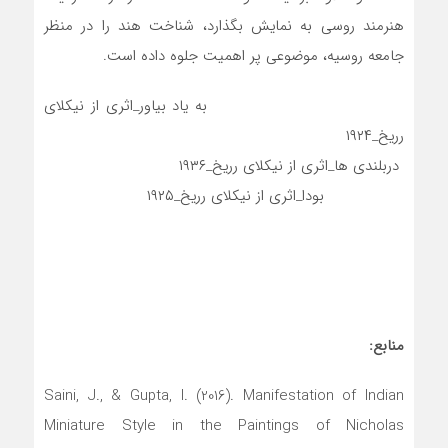
هنرمند روسی به نمایش بگذارد، شناخت هند را در منظر
جامعه روسیه، موضوعی پر اهمیت جلوه داده است.
به یاد بیاور_اثری از نیکلای
رریخ_۱۹۲۴
دربلندی ها_اثری از نیکلای رریخ_۱۹۳۶
بودا_اثری از نیکلای رریخ_۱۹۲۵
منابع:
Saini, J., & Gupta, I. (2016). Manifestation of Indian
Miniature Style in the Paintings of Nicholas