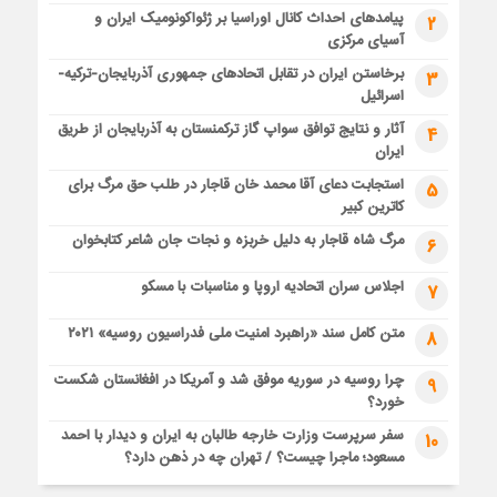
پیامدهای احداث کانال اوراسیا بر ژئواکونومیک ایران و
2
آسیای مرکزی
برخاستن ایران در تقابل اتحادهای جمهوری آذربایجان-ترکیه-
3
اسرائیل
آثار و نتایج توافق سواپ گاز ترکمنستان به آذربایجان از طریق
4
ایران
استجابت دعای آقا محمد خان قاجار در طلب حق مرگ برای
5
کاترین کبیر
مرگ شاه قاجار به دلیل خربزه و نجات جان شاعر کتابخوان
6
اجلاس سران اتحادیه اروپا و مناسبات با مسکو
7
متن کامل سند «راهبرد امنیت ملی فدراسیون روسیه» ۲۰۲۱
8
چرا روسیه در سوریه موفق شد و آمریکا در افغانستان شکست
9
خورد؟
سفر سرپرست وزارت خارجه طالبان به ایران و دیدار با احمد
10
مسعود؛ ماجرا چیست؟ / تهران چه در ذهن دارد؟