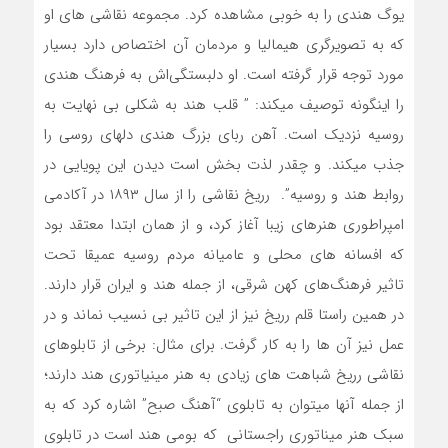
یوگ هندی را به خوبی مشاهده کرد. مجموعه نقاشی های او
که به تصویرگری هیمالیا و مردمان آن اختصاص دارد بسیار
مورد توجه قرار گرفته است. او دلبستگی‌اش به فرهنگ هندی
را اینگونه توصیف میکند: ” قلب هند به شکلی بی نهایت به
روسیه نزدیک است. آهن ربای بزرگ هندی دلهای روسی را
جذب میکند. و چقدر لذت بخش است دیدن این پویایی در
روابط هند و روسیه”. رریخ نقاشی را از سال ۱۸۹۳ در آکادمی
امپراطوری هنرهای زیبا آغاز کرد، و از همان ابتدا معتقد بود
که افسانه های محلی و عامیانه مردم روسیه عمیقا تحت
تاثیر فرهنگ‌های کهن شرقی، از جمله هند و ایران قرار دارند.
در همین راستا قلم رریخ نیز از این تاثیر بی نسیب نماند و در
عمل نیز آن ها را به کار گرفت. برای مثال: برخی از تابلوهای
نقاشی رریخ شباهت های زیادی به هنر مینیاتوری هند دارند؛
از جمله آنها میتوان به تابلوی “آهنگ صبح” اشاره کرد که به
سبک هنر میناتوری راجستانی که بومی هند است در تابلوی