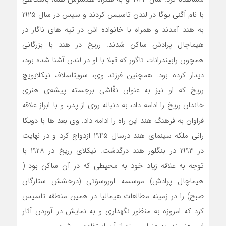
با نام اَگنی یوگا در لندن تاسیس کردند و سپس در سال ۱۹۲۵
به هند آمدند و همراه با خانواده اش در تپه های ناگار در
هیماچال پرادش ساکن شدند. رریخ در هند با بزرگانی
همچون رابیندرانات تاگور که قبلا با او در لندن آشنا شده بود،
دیدار کرده بود. همچنین فرزند وی، سویتاسلاف نیکلایویچ
رریخ که او نیز به عنوان نقّاشی برجسته پیشه‌ی هنری
خاندان رریخ را ادامه داد، به دنباله روی از پدر، و با ابراز علاقه
فراوان به فرهنگ هند این راه را ادامه داد. وی بعد ها با دویکا
رانی ملکه سینمای هند درسال ۱۹۴۵ ازدواج کرد و در نهایت
در ۱۹۹۳ در بنگلور هند درگذشت. نیکلای رریخ در ۱۹۲۸ با
توجه به علاقه زیاد خود به محیطی که در آن ساکن بود (
هیماچال پرادش) موسسه اوروسوَتی (درخشش ستارگان
صبح) را در زمینه مطالعات هیمالیا در همین منطقه تاسیس
کرد که امروزه به منظور نگهداری و به نمایش در آوردن آثار