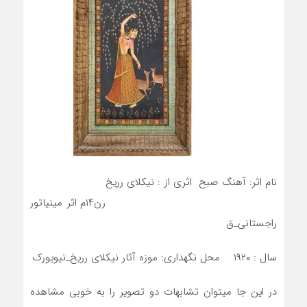
نام اثر: آهنگ صبح اثری از : نیکلای رریخ
رن۱۴م اثر مینیاتور
راجستانی_ق
سال : ۱۹۲۰ محل نگهداری: موزه آثار نیکلای رریخ_نیویورک
در این جا میتوان تشابهات دو تصویر را به خوبی مشاهده