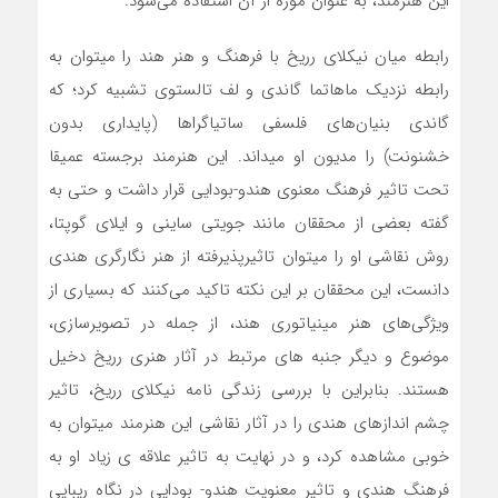
این هنرمند، به عنوان موزه از آن استفاده می‌شود.
رابطه میان نیکلای رریخ با فرهنگ و هنر هند را میتوان به
رابطه نزدیک ماهاتما گاندی و لف تالستوی تشبیه کرد؛ که
گاندی بنیان‌های فلسفی ساتیاگراها (پایداری بدون
خشنونت) را مدیون او میداند. این هنرمند برجسته عمیقا
تحت تاثیر فرهنگ معنوی هندو-بودایی قرار داشت و حتی به
گفته بعضی از محققان مانند جویتی ساینی و ایلای گوپتا،
روش نقاشی او را میتوان تاثیرپذیرفته از هنر نگارگری هندی
دانست، این محققان بر این نکته تاکید می‌کنند که بسیاری از
ویژگی‌های هنر مینیاتوری هند، از جمله در تصویرسازی،
موضوع و دیگر جنبه های مرتبط در آثار هنری رریخ دخیل
هستند. بنابراین با بررسی زندگی نامه نیکلای رریخ، تاثیر
چشم اندازهای هندی را در آثار نقاشی این هنرمند میتوان به
خوبی مشاهده کرد، و در نهایت به تاثیر علاقه ی زیاد او به
فرهنگ هندی و تاثیر معنویت هندو- بودایی در نگاه ریبایی