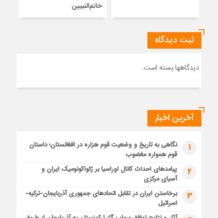
خاتم‌النبیین
راه
ثبت دیدگاه
دیدگاهها بسته است.
آخرین اخبار
نگاهی به تاریخ و وضعیت قوم هزاره در افغانستان؛ داستان
1
قوم همواره مغضوب
پیامدهای احداث کانال اوراسیا بر ژئواکونومیک ایران و
2
آسیای مرکزی
برخاستن ایران در تقابل اتحادهای جمهوری آذربایجان-ترکیه-
3
اسرائیل
آثار و نتایج توافق سواپ گاز ترکمنستان به آذربایجان از طریق