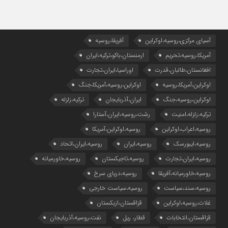
آسیای مرکزی،روسیه،اوکراین
آفریقا،روسیه
آمریکا،روسیه،تحریم
ارمنستان،باکو،ترکیه،ایران
افغانستان،طالبان،قدرت
اوراسیا،ایران،تجارت
اوکراین،آمریکا،روسیه
اوکراین،روسیه،آمریکا،جنگ
اوکراین،روسیه،جنگ
ایران،آذربایجان
ترکیه،زلزله
ترکیه،زلزله،امنیت
رشت،روسیه،ایران،آستارا
روسیه،اعراب،اوکراین
روسیه،اوکراین،آمریکا
روسیه،ایبورسک
روسیه،ایران
روسیه،ایران،اتحاد
روسیه،ایران،تجارت
روسیه،تاجیکستان
روسیه،خاورمیانه
روسیه،خاورمیانه،آفریقا
روسیه،دریای سرخ
روسیه،سند،سیاست
روسیه،سیاست خارجی
غلات،روسیه،اوکراین
قزاقستان،ازبکستان
قزاقستان،انتخابات
قطار، ریل
نفت،روسیه،آذربایجان