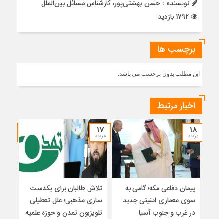
نویسنده : حسن بهشتی‌پور، کارشناس مسائل بین‌الملل
1792 بازدید
برچسب ها
این مطلب بدون برچسب می باشد.
اخبار مرتبط
۱۵
۱۷
۱۸
مرداد
مرداد
مرداد
پیمان دفاعی مکه؛ گامی به
تلاش طالبان برای یکدست
واکا
سوی معماری امنیتی جدید
سازی مذهبی؛ علل تعطیلی
در غرب و جنوب آسیا
تلویزیون تمدن و حوزه علمیه
نظری