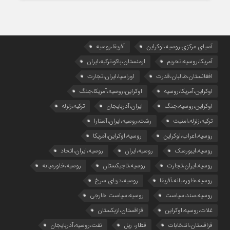
آسیای مرکزی،روسیه،اوکراین
آفریقا،روسیه
آمریکا،روسیه،تحریم
ارمنستان،باکو،ترکیه،ایران
افغانستان،طالبان،قدرت
اوراسیا،ایران،تجارت
اوکراین،آمریکا،روسیه
اوکراین،روسیه،آمریکا،جنگ
اوکراین،روسیه،جنگ
ایران،آذربایجان
ترکیه،زلزله
ترکیه،زلزله،امنیت
رشت،روسیه،ایران،آستارا
روسیه،اعراب،اوکراین
روسیه،اوکراین،آمریکا
روسیه،ایبورسک
روسیه،ایران
روسیه،ایران،اتحاد
روسیه،ایران،تجارت
روسیه،تاجیکستان
روسیه،خاورمیانه
روسیه،خاورمیانه،آفریقا
روسیه،دریای سرخ
روسیه،سند،سیاست
روسیه،سیاست خارجی
غلات،روسیه،اوکراین
قزاقستان،ازبکستان
قزاقستان،انتخابات
قطار، ریل
نفت،روسیه،آذربایجان