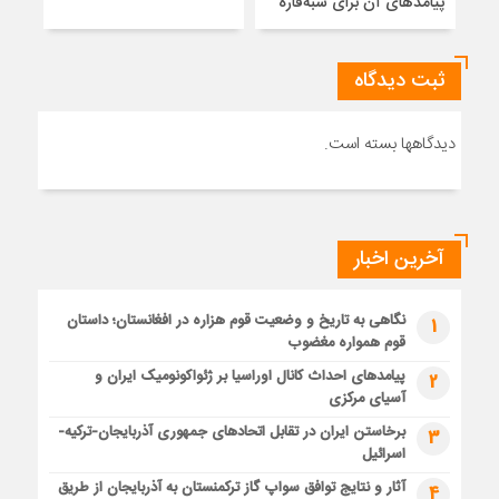
پیامدهای آن برای شبه‌قاره
خاتم
ثبت دیدگاه
دیدگاهها بسته است.
آخرین اخبار
نگاهی به تاریخ و وضعیت قوم هزاره در افغانستان؛ داستان
1
قوم همواره مغضوب
پیامدهای احداث کانال اوراسیا بر ژئواکونومیک ایران و
2
آسیای مرکزی
برخاستن ایران در تقابل اتحادهای جمهوری آذربایجان-ترکیه-
3
اسرائیل
آثار و نتایج توافق سواپ گاز ترکمنستان به آذربایجان از طریق
4