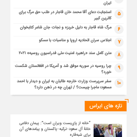
ایران
استجابت دعای آقا محمد خان قاجار در طلب حق مرگ برای
5
کاترین کبیر
مرگ شاه قاجار به دلیل خربزه و نجات جان شاعر کتابخوان
6
اجلاس سران اتحادیه اروپا و مناسبات با مسکو
7
متن کامل سند «راهبرد امنیت ملی فدراسیون روسیه» ۲۰۲۱
8
چرا روسیه در سوریه موفق شد و آمریکا در افغانستان شکست
9
خورد؟
سفر سرپرست وزارت خارجه طالبان به ایران و دیدار با احمد
10
مسعود؛ ماجرا چیست؟ / تهران چه در ذهن دارد؟
تازه های ایراس
“خانه از پای‌بست ویران است”: پیمان دفاعی
خانۀ آل سعود–ترکیه–پاکستان و پیامدهای آن
برای شبه‌قاره