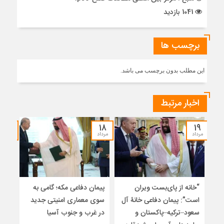
1041 بازدید
برچسب ها
این مطلب بدون برچسب می باشد.
اخبار مرتبط
۱۷
۱۸
۱۹
مرداد
مرداد
مرداد
“خانه از پای‌بست ویران
پیمان دفاعی مکه؛ گامی به
تلا
است”: پیمان دفاعی خانۀ آل
سوی معماری امنیتی جدید
ساز
سعود–ترکیه–پاکستان و
در غرب و جنوب آسیا
تلوی