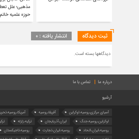
مذهبی؛ علل تعطی
حوزه علمیه خاتم‌ا
ثبت دیدگاه
انتشار یافته : ۰
دیدگاهها بسته است.
درباره ما
تماس با ما
آرشیو
آسیای مرکزی،روسیه،اوکراین
آفریقا،روسیه
آمریکا،روسیه،تحری
اوکراین،روسیه،جنگ
ایران،آذربایجان
ترکیه،زلزله
ترکی
روسیه،ایران،اتحاد
روسیه،ایران،تجارت
روسیه،تاجیکستان