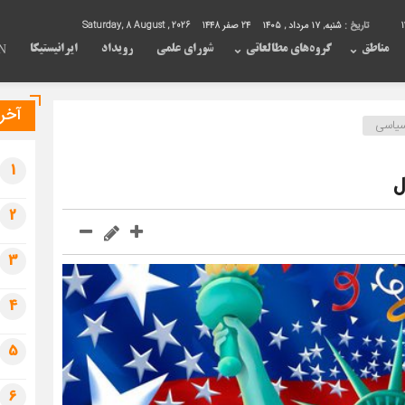
1
تاریخ :
شنبه, ۱۷ مرداد , ۱۴۰۵
24 صفر 1448
Saturday, 8 August , 2026
مناطق
گروه‌های مطالعاتی
شورای علمی
رویداد
ایرانیستیکا
N
آخری
یاسی
1
ل
2
3
4
5
6