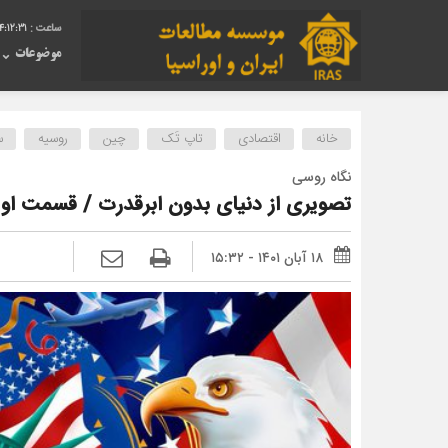
4:12:32
موضوعات
خانه
اقتصادی
تاپ تَک
چین
روسیه
س
نگاه روسی
تصویری از دنیای بدون ابرقدرت / قسمت او
۱۸ آبان ۱۴۰۱ - ۱۵:۳۲