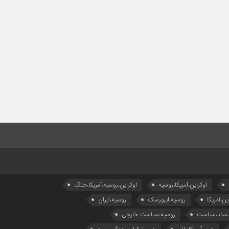
اوکراین،آمریکا،روسیه
اوکراین،روسیه،آمریکا،جنگ
ین،آمریکا
روسیه،ایبورسک
روسیه،ایران
،سند،سیاست
روسیه،سیاست خارجی