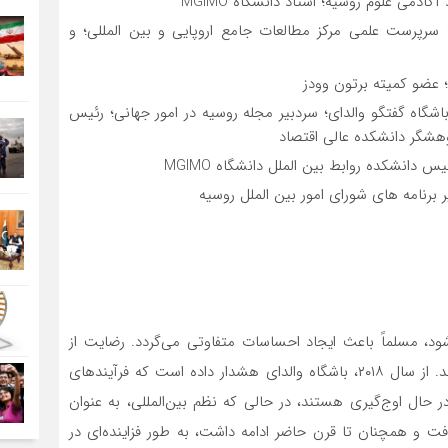
کادمی علوم روسیه؛ استاد دانشگاه MGIMO
ی؛ سرپرست علمی مرکز مطالعات جامع اروپایی و بین المللی؛ و
؛ عضو کمیته برتون وودز
شگاه گفتگو والدای؛ سردبیر مجله روسیه در امور جهانی؛ رئیس
شگر دانشکده عالی اقتصاد
دانشکده روابط بین الملل دانشگاه MGIMO
ر برنامه های شورای امور بین الملل روسیه
شود، مسلماً باعث ایجاد احساسات متفاوتی می‌گردد. رضایت از
پیش‌بینی پذیر بودن، واقعیت آینده بحرانی را جبران می‌کند. از سال ۲۰۱۸، باشگاه والدای هشدار داده است که فرآیندهای
حال اوج‌گیری هستند، در حالی که نظم بین‌المللی، به عنوان
فت و همچنان تا قرن حاضر ادامه داشت، به طور فزاینده‌ای در