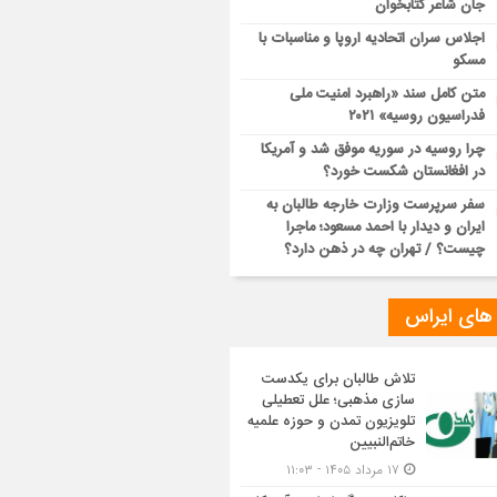
جان شاعر کتابخوان
اجلاس سران اتحادیه اروپا و مناسبات با
مسکو
متن کامل سند «راهبرد امنیت ملی
فدراسیون روسیه» ۲۰۲۱
چرا روسیه در سوریه موفق شد و آمریکا
در افغانستان شکست خورد؟
سفر سرپرست وزارت خارجه طالبان به
ایران و دیدار با احمد مسعود؛ ماجرا
چیست؟ / تهران چه در ذهن دارد؟
 های ایراس
تلاش طالبان برای یکدست
سازی مذهبی؛ علل تعطیلی
تلویزیون تمدن و حوزه علمیه
خاتم‌النبیین
۱۷ مرداد ۱۴۰۵ - ۱۱:۰۳