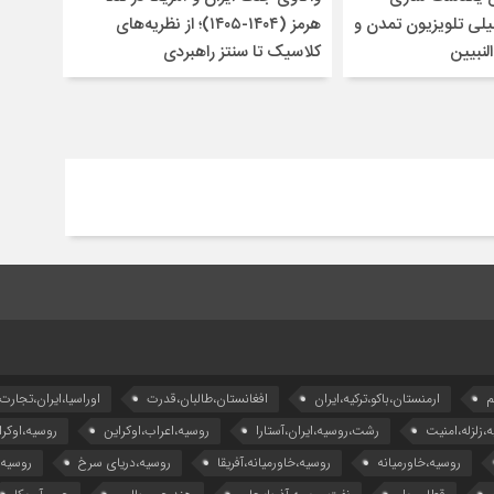
لی تلویزیون تمدن و
هرمز (۱۴۰۴-۱۴۰۵)؛ از نظریه‌های
لنبیین
کلاسیک تا سنتز راهبردی
م
ارمنستان،باکو،ترکیه،ایران
افغانستان،طالبان،قدرت
اوراسیا،ایران،تجارت
ه،زلزله،امنیت
رشت،روسیه،ایران،آستارا
روسیه،اعراب،اوکراین
روسیه،اوکرا
روسیه،خاورمیانه
روسیه،خاورمیانه،آفریقا
روسیه،دریای سرخ
روسیه