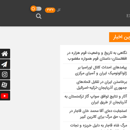
کل
3137
E
ن اخبار
نگاهی به تاریخ و وضعیت قوم هزاره در
افغانستان؛ داستان قوم همواره مغضوب
پیامدهای احداث کانال اوراسیا بر
ژئواکونومیک ایران و آسیای مرکزی
برخاستن ایران در تقابل اتحادهای
جمهوری آذربایجان-ترکیه-اسرائیل
آثار و نتایج توافق سواپ گاز ترکمنستان به
آذربایجان از طریق ایران
استجابت دعای آقا محمد خان قاجار در
طلب حق مرگ برای کاترین کبیر
مرگ شاه قاجار به دلیل خربزه و نجات