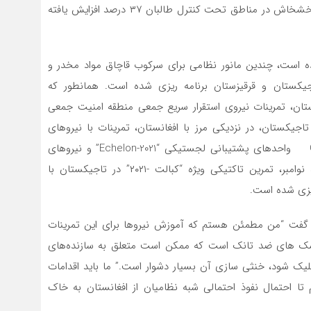
می گرفتند. رسانه ها گزارش دادند که در سال ۲۰۲۰ کشت خشخاش در مناطق تحت کنترل طالبان ۳۷ درصد افزایش یافته
نطور که در دبیرخانه CSTO گزارش شده است، چندین مانور نظامی برای سرکوب قاچاق مواد مخدر و
جیکستان و قرقیزستان برنامه ریزی شده است. همانطور که
شته بود، در ۷-۹ سپتامبر در قرقیزستان، تمرینات نیروی استقرار سریع جمعی منطقه امنیت جمعی
 ماه اکتبر در تاجیکستان، در نزدیکی مرز با افغانستان، تمرینات با نیروهای
اطلاعاتی نیروهای مسلح کشورهای CSTO “”Poisk-2021 واحدهای پشتیبانی لجستیکی “Echelon-2021” و نیروهای
واکنش سریع جمعی “تعامل-“۲۰۲۱ برگزار می شود. در ماه نوامبر، تمرین تاکتیکی ویژه “کبالت -۲۰۲۱” در تاجیکستان با
تا گفت “من مطمئن هستم که آموزش نیروها برای این تمرینات
خدمه MANPADS آمریکایی و موشک های ضد تانک است که ممکن است متعلق به سازنده‌های
یک شود، خنثی سازی آن بسیار دشوار است.” ما باید اقدامات
م تا احتمال نفوذ احتمالی شبه نظامیان از افغانستان به خاک