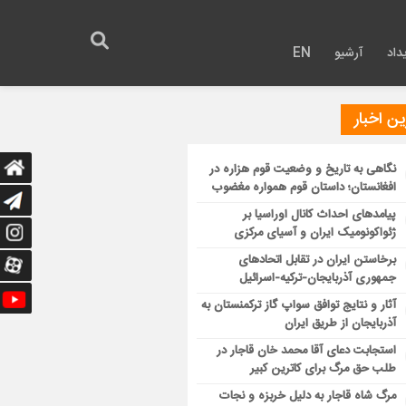
داد
آرشیو
EN
ن اخبار
نگاهی به تاریخ و وضعیت قوم هزاره در
افغانستان؛ داستان قوم همواره مغضوب
پیامدهای احداث کانال اوراسیا بر
ژئواکونومیک ایران و آسیای مرکزی
برخاستن ایران در تقابل اتحادهای
جمهوری آذربایجان-ترکیه-اسرائیل
آثار و نتایج توافق سواپ گاز ترکمنستان به
آذربایجان از طریق ایران
استجابت دعای آقا محمد خان قاجار در
طلب حق مرگ برای کاترین کبیر
مرگ شاه قاجار به دلیل خربزه و نجات