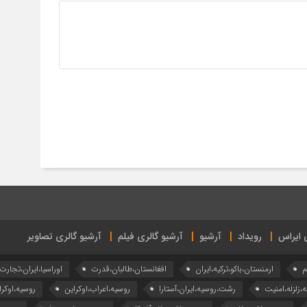
ی ایراس
رویداد
آرشیو
آرشیو گالری فیلم
آرشیو گالری تصاویر
م
ارمنستان،باکو،ترکیه،ایران
افغانستان،طالبان،قدرت
اوراسیا،ایران،تجارت
ه،زلزله،امنیت
رشت،روسیه،ایران،آستارا
روسیه،اعراب،اوکراین
روسیه،اوکرا