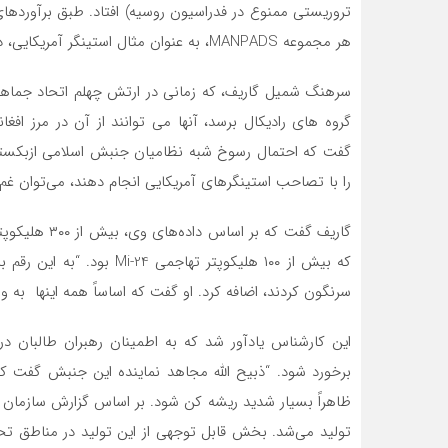
تروریستی ممنوع در فدراسیون روسیه) افتاد. طبق برآوردها
هر مجموعه MANPADS، به عنوان مثال استینگر آمریکایی، دارای چندین موشک است.
سرهنگ شمیل گاریف، که زمانی در ارتش چهلم اتحاد جماهی
گفت که احتمال رسوخ شبه نظامیان جنبش اسلامی ازبکستان
را با تصاحب استینگرهای آمریکایی انجام دهند، می‌توان غم 
گاریف گفت که 
سرنگون کردند، اضافه کرد. او گفت که اساساً همه اینها ب
این کارشناس یادآور شد که به اطمینان رهبران طالبان در 
برخورد شود. “ذبیح الله مجاهد نماینده این جنبش گفت که آ