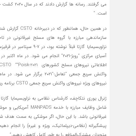
است. “
در همین حال، هما
سازماندهی مبارزه با گروه های مسلح غیرقانونی در تا
نزاویسیمایا گازتا قبلاً نو
آسیای مرکزی “روبژ-۲۰۲۱” انجام می شود. در
نیروهای ویژه نیروهای واکنش سریع جمعی CSTO برنامه ریزی شده است.
ژنرال یوری نتکاچف، کارشناس نظامی به نزاویسیمایا گاز
شامل وظایف مبارزه با 
غیرقانونی باشد. با این حال، اگر موشکی به سمت هدف شل
پیشگیرانه (نظامی-دیپلماتیک، ویژه و غیره) را انجام دهی
متحدان مشترک‌المنافع را به طور کامل کاهش دهیم.”