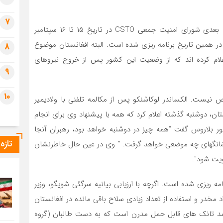
7
به گفته دبیر مطبوعاتی CSTO ولادیمیر زاینتدینوف، جلسه بعدی شورای امنیت جمعی CSTO در تاریخ ۱۵ تا ۱۶ سپتامبر
در همین تاریخ برنامه ریزی شده است. البته افغانستان موضوع
8
ادها خواهد بود. نمایندگان CSTO بارها اعلام کرده اند که از وضعیت این کشور پس از خروج نیروهای
9
10
ی مشخص نیست. الکساندر لوکاشنکو پس از مکالمه تلفنی با ولادیمیر
ن، دوشنبه گذشته اعلام کرد که همه با پیشنهاد وی برای انجام
 هستند. رئیس جمهور بلاروس گفت “همه چیز در دوشنبه خواهد بود، رهبران آنجا
تازه
 شانگهای چه موضعی خواهد گرفت. ” وی در عین حال خاطرنشان
ویت شود”.
 ریزی شده است. اگرچه با ارزیابی بیانیه سرگئی شویگو، وزیر
خدر و استفاده از تعداد زیادی سلاح باقی مانده در افغانستان
د تانک های قابل حمل مدرن است که به دست طالبان (گروه