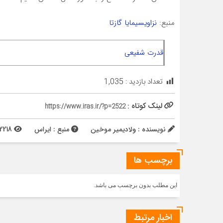
منبع:
نزاویسیمایا گازتا
قدرت شفیعی
تعداد بازدید :
1,035
لینک کوتاه :
https://www.iras.ir/?p=2522
نویسنده : ولادیمیر موخین
منبع : ایراس
2218 بازدید
برچسب ها
این مطلب بدون برچسب می باشد.
اخبار مرتبط