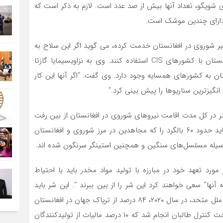
ی شویگو، تعداد آنها بیش از صد عدد است. لازم به ذکر است که
ر شوروی در افغانستان خدمت کرده، می گوید اگر این سلاح به
گروه های رادیکال برسد، آنها می توانند از آن در مرز افغانستان با کشورهای CIS استفاده کنند. وی به نزاویسیمایا گازتا
 به کشورهای همسایه وجود دارد. وی گفت: “اگر آنها این کار
انگیزترین سناریوها را پیش بینی کرد.”
بر اساس داده‌های وی، بیش از ۳۰۰ هلیکوپتر در کل مدت اقامت نیروهای شوروی در افغانستان از بین رفت
که بیش از ۱۰۰ هلیکوپتر تهاجمی Mi-24 بود. “به این رقم باید حدود ۶۰ بالگرد را که مجاهدین در مرز شوروی و افغانستان
ه وسیله مسلسل‌های سنگین و همچنین استینگر سرنگون شده اند.
مورد تعهد خود در مبارزه با تولید مواد مخدر باید با احتیاط
نها” سعی خواهند کرد این شر را از بین ببرند “. این شر باید
ظاهراً بسیار شدید ریشه کن شود. بر اساس گزارش سازمان ملل متحد، در سال ۲۰۲۰، ۸۴ درصد از تریاک جهان در افغانستان
تولید می‌شد. بخش قابل توجهی از این تولید در مناطق تحت کنترل طالبان انجام شد که ۱۰ درصد مالیات از تولیدکنندگان