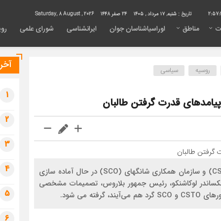
2:57:
تاریخ :
شنبه, ۱۷ مرداد , ۱۴۰۵
24 صفر 1448
Saturday, 8 August , 2026
ت
مناطق
اوراسیاشناسان جوان
ایرانشناسی
شورای علمی
روی
آخری
روسیه
سیاسی
1
پیامدهای قدرت گرفتن طالبان
2
3
4
مسکو و متحدانش در سازمان پیمان امنیت جمعی (CSTO) و سازمان همکاری شانگهای (SCO) در حال آماده سازی
ه الکساندر لوکاشنکو، رئیس جمهور بلاروس، تصمیمات مشخصی
5
ته می شود.
6