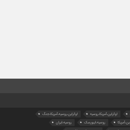
اوکراین،آمریکا،روسیه
اوکراین،روسیه،آمریکا،جنگ
ین،آمریکا
روسیه،ایبورسک
روسیه،ایران