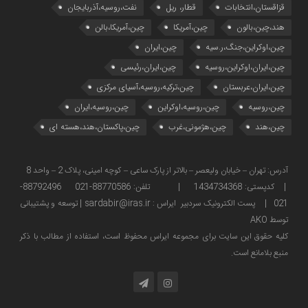
قزاقستان،انتخابات
قطار، ریل
نفت،روسیه،آذربایجان
هند،چین،بالون
چین،آمریکا
چین،آمریکا،بالن
چین،اوکراین،جنگ،ر.سیه
چین،ایران
چین،ایران،اوکراین،روسیه
چین،ایران،رئیسی
چین،ایران،عربستان
چین،ترکیه،روسیه،آسیای مرکزی
چین،روسیه
چین،روسیه،اوکراین
چین،روسیه،ایران
چین،هند
چین،هژمونی،غرب
چین،پاکستان،هند،هسته ای
آدرس: تهران – خیابان ولیعصر – بالاتر از پارک ساعی – کوچه امینی، پلاک 2 – واحد 8
| کدپستی: 1434734368 | تلفن: 88770586-021 88792496-
021 | پست الکترونیک سردبیر ایراس : sardabir@iras.ir |
توسعه و پشتیبانی
توسط AKO
كليه حقوق این سایت برای مجموعه ایراس محفوظ است، استفاده از مطالب با ذكر
منبع بلامانع است.