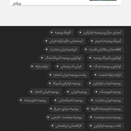
بیشتر
آسیای مرکزی،روسیه،اوکراین
آفریقا،روسیه
آمریکا،روسیه،تحریم
ارمنستان،باکو،ترکیه،ایران
افغانستان،طالبان،قدرت
اوراسیا،ایران،تجارت
اوکراین،آمریکا،روسیه
اوکراین،روسیه،آمریکا،جنگ
اوکراین،روسیه،جنگ
ایران،آذربایجان
ترکیه،زلزله
ترکیه،زلزله،امنیت
رشت،روسیه،ایران،آستارا
روسیه،اعراب،اوکراین
روسیه،اوکراین،آمریکا
روسیه،ایبورسک
روسیه،ایران
روسیه،ایران،اتحاد
روسیه،ایران،تجارت
روسیه،تاجیکستان
روسیه،خاورمیانه
روسیه،خاورمیانه،آفریقا
روسیه،دریای سرخ
روسیه،سند،سیاست
روسیه،سیاست خارجی
غلات،روسیه،اوکراین
قزاقستان،ازبکستان