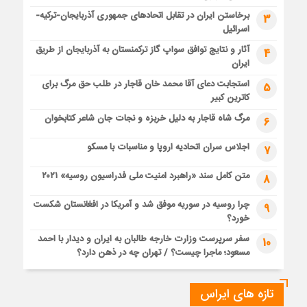
برخاستن ایران در تقابل اتحادهای جمهوری آذربایجان-ترکیه-
3
اسرائیل
آثار و نتایج توافق سواپ گاز ترکمنستان به آذربایجان از طریق
4
ایران
استجابت دعای آقا محمد خان قاجار در طلب حق مرگ برای
5
کاترین کبیر
مرگ شاه قاجار به دلیل خربزه و نجات جان شاعر کتابخوان
6
اجلاس سران اتحادیه اروپا و مناسبات با مسکو
7
متن کامل سند «راهبرد امنیت ملی فدراسیون روسیه» ۲۰۲۱
8
چرا روسیه در سوریه موفق شد و آمریکا در افغانستان شکست
9
خورد؟
سفر سرپرست وزارت خارجه طالبان به ایران و دیدار با احمد
10
مسعود؛ ماجرا چیست؟ / تهران چه در ذهن دارد؟
تازه های ایراس