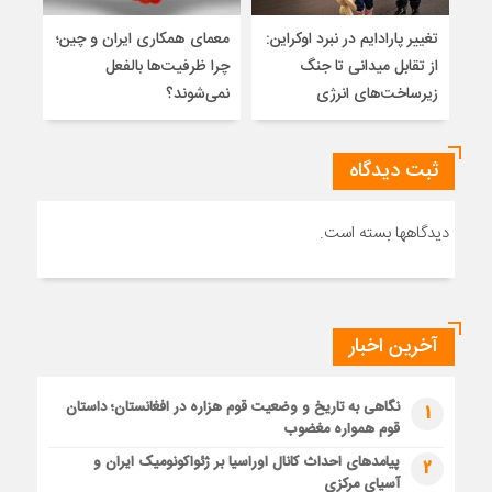
تغییر پارادایم در نبرد اوکراین:
معمای همکاری ایران و چین؛
میر
از تقابل میدانی تا جنگ
چرا ظرفیت‌ها بالفعل
هویت
زیرساخت‌های انرژی
نمی‌شوند؟
ژئو
ثبت دیدگاه
دیدگاهها بسته است.
آخرین اخبار
نگاهی به تاریخ و وضعیت قوم هزاره در افغانستان؛ داستان
1
قوم همواره مغضوب
پیامدهای احداث کانال اوراسیا بر ژئواکونومیک ایران و
2
آسیای مرکزی