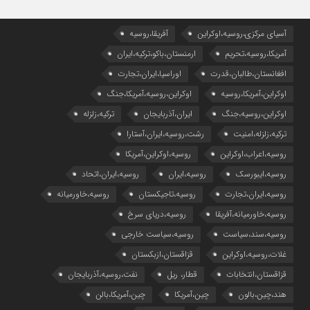
آسیای مرکزی،روسیه،اوکراین
آفریقا،روسیه
آمریکا،روسیه،تحریم
ارمنستان،باکو،ترکیه،ایران
افغانستان،طالبان،قدرت
اوراسیا،ایران،تجارت
اوکراین،آمریکا،روسیه
اوکراین،روسیه،آمریکا،جنگ
اوکراین،روسیه،جنگ
ایران،آذربایجان
ترکیه،زلزله
ترکیه،زلزله،امنیت
رشت،روسیه،ایران،آستارا
روسیه،اعراب،اوکراین
روسیه،اوکراین،آمریکا
روسیه،ایبورسک
روسیه،ایران
روسیه،ایران،اتحاد
روسیه،ایران،تجارت
روسیه،تاجیکستان
روسیه،خاورمیانه
روسیه،خاورمیانه،آفریقا
روسیه،دریای سرخ
روسیه،سند،سیاست
روسیه،سیاست خارجی
غلات،روسیه،اوکراین
قزاقستان،ازبکستان
قزاقستان،انتخابات
قطار، ریل
نفت،روسیه،آذربایجان
هند،چین،بالون
چین،آمریکا
چین،آمریکا،بالن