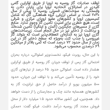
توقف صادرات گاز روسیه به اروپا از طریق اوکراین گامی
کلیدی در استراتژی اتحادیه اروپا برای پایان دادن به
وابستگی به سوخت‌های فسیلی روسیه تا پیش از سال
۲۰۳۰ است. بر اساس ارزیابی گروه هماهنگی گاز، که شامل
کمیسیون اروپا و کشورهای عضو اروپای مرکزی و شرقی
است، هیچ خطری برای امنیت تأمین گاز وجود ندارد. منابع
گازی از مسیرهای جایگزین (آلمان و ایتالیا) تأمین شده‌اند
و برداشت از ذخایر نیز در حال انجام است. زیرساخت‌های
گازی اروپا نیز به اندازه‌ای انعطاف‌پذیر است که بتواند گاز
غیرروسی را جذب کند، به‌ویژه که سطح ذخایر گاز در این
زمان از سال حدود ۷۲ درصد است که کمی بالاتر از میانگین
۶۹ درصدی محسوب می‌شود.
با این حال، روبرت فیکو، نخست‌وزیر اسلواکی، درباره بحران
احتمالی گاز پس از توقف جریان گاز روسیه از طریق اوکراین
هشدار داده است. اسلواکی حدود ۶۵ درصد از نیازهای گازی
خود را از روسیه تأمین می‌کند و با توقف این جریان، حدود
۵۰۰ میلیون یورو از درآمد حاصل از حق ترانزیت گاز به
کشورهای همسایه مانند چک و مجارستان را از دست خواهد
داد. همچنین، این کشور سالانه حدود ۱.۵ میلیارد دلار از محل
فروش مجدد گاز روسیه درآمد داشت. فیکو گفت: «ممکن