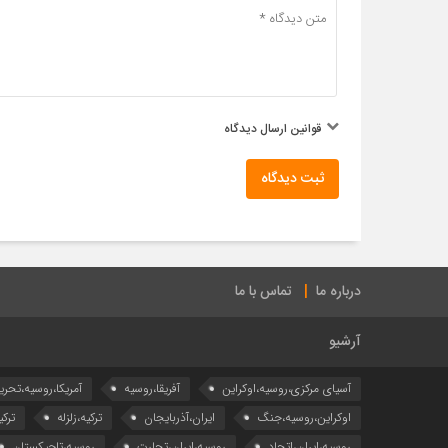
قوانین ارسال دیدگاه
ثبت دیدگاه
درباره ما
تماس با ما
آرشیو
آسیای مرکزی،روسیه،اوکراین
آفریقا،روسیه
آمریکا،روسیه،تحری
اوکراین،روسیه،جنگ
ایران،آذربایجان
ترکیه،زلزله
ترکی
روسیه،ایران،اتحاد
روسیه،ایران،تجارت
روسیه،تاجیکستان