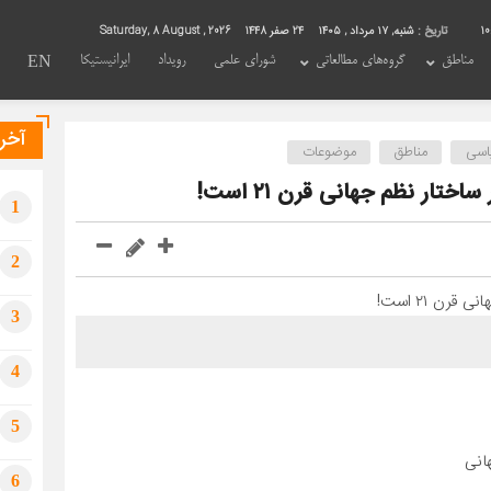
1
تاریخ :
شنبه, ۱۷ مرداد , ۱۴۰۵
24 صفر 1448
Saturday, 8 August , 2026
مناطق
گروه‌های مطالعاتی
شورای علمی
رویداد
ایرانیستیکا
EN
آخری
اسی
مناطق
موضوعات
تار نظم جهانی قرن ۲۱ است!
1
2
3
4
5
انی
6