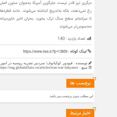
دیگری نیز قادر نیست جایگزین آمریکا به‌عنوان ستون اصلی
رخ نمی‌دهند، بلکه به‌تدریج انباشته می‌شوند. مانند قطره
تا سرانجام سطح سنگ ترک بخورد. بحران اخیر خاورمیانه 
محسوس‌تر می‌شوند.
تعداد بازدید :
140
لینک کوتاه :
https://www.iras.ir/?p=13859
نویسنده : فیودور لوکیانوف؛ سردبیر نشریه روسیه در امور 
منبع : https://eng.globalaffairs.ru/articles/iran-war-lukyanov/
برچسب ها
این مطلب بدون برچسب می باشد.
اخبار مرتبط