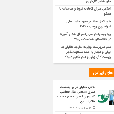
جان شاعر کتابخوان
اجلاس سران اتحادیه اروپا و مناسبات با
مسکو
متن کامل سند «راهبرد امنیت ملی
فدراسیون روسیه» ۲۰۲۱
چرا روسیه در سوریه موفق شد و آمریکا
در افغانستان شکست خورد؟
سفر سرپرست وزارت خارجه طالبان به
ایران و دیدار با احمد مسعود؛ ماجرا
چیست؟ / تهران چه در ذهن دارد؟
 های ایراس
تلاش طالبان برای یکدست
سازی مذهبی؛ علل تعطیلی
تلویزیون تمدن و حوزه علمیه
خاتم‌النبیین
۱۷ مرداد ۱۴۰۵ - ۱۱:۰۳