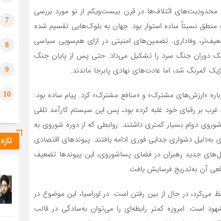
 محدودیت‌های ائتلاف‌ها در قرن بیست‌ویکم از نو مورد بررسی
7
ک منطق نسبتاً ساده استوار بود. جهان به بلوک‌هایی تقسیم شده
ضعیف‌تر، وفاداری. تضمین‌های امنیتی در ازای هم‌سویی سیاسی
8
یتیک دوران جنگ سرد را تشکیل می‌داد. حتی پس از پایان جنگ
ژیک کمرنگ شد، اما عادت‌های نهادی پابرجا ماندند.
9
ره «ارزش‌های مشترک» و «منافع مشترک» کرد. پیام ساده بود:
10
غرب بر رقبای خود غلبه کرده بود، پس این سیستم کارآمد تلقی
شوروی دوام بسیار کمتری داشتند. روابطی که از دوره شوروی به
تازه
 روی inertia (اینرسی) و تا حدی به‌دلیل دشواری جدایی فوری ادامه یافتند. پیوندهای اقتصادی
ل‌های جدید رهبران در فضای پساشوروی، این پیوندها تضعیف
قعی آن به‌تدریج فرسایش یافت.
ظ می‌کرد، در حال از بین رفتن است. در اوراسیا، این موضوع در
ود است. امروزه کمتر رابطه‌ای را می‌توان به‌سادگی در قالب