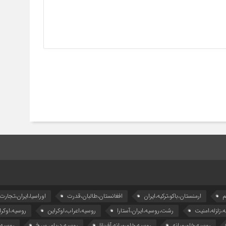
م
ارمنستان،باکو،ترکیه،ایران
افغانستان،طالبان،قدرت
اوراسیا،ایران،تجارت
ه،زلزله،امنیت
رشت،روسیه،ایران،آستارا
روسیه،اعراب،اوکراین
روسیه،اوکرا
روسیه،خاورمیانه
روسیه،خاورمیانه،آفریقا
روسیه،دریای سرخ
روسیه