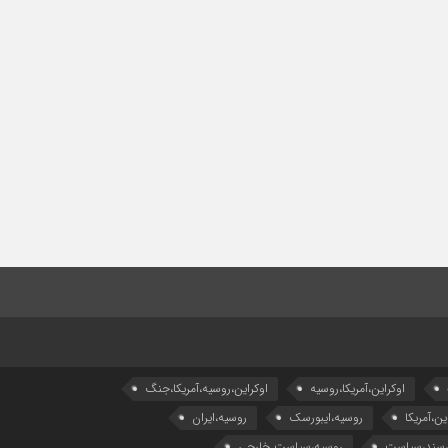
اوکراین،آمریکا،روسیه
اوکراین،روسیه،آمریکا،جنگ
ین،آمریکا
روسیه،ایبورسک
روسیه،ایران
،سند،سیاست
روسیه،سیاست خارجی