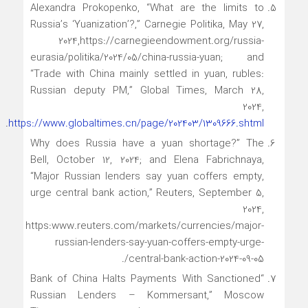
Alexandra Prokopenko, “What are the limits to
Russia’s ‘Yuanization’?,” Carnegie Politika, May 27,
2024,https://carnegieendowment.org/russia-
eurasia/politika/2024/05/china-russia-yuan; and
“Trade with China mainly settled in yuan, rubles:
Russian deputy PM,” Global Times, March 28,
2024,
.
https://www.globaltimes.cn/page/202403/1309666.shtml
Why does Russia have a yuan shortage?” The
Bell, October 12, 2024; and Elena Fabrichnaya,
“Major Russian lenders say yuan coffers empty,
urge central bank action,” Reuters, September 5,
2024,
https:www.reuters.com/markets/currencies/major-
russian-lenders-say-yuan-coffers-empty-urge-
central-bank-action-2024-09-05/.
“Bank of China Halts Payments With Sanctioned
Russian Lenders – Kommersant,” Moscow