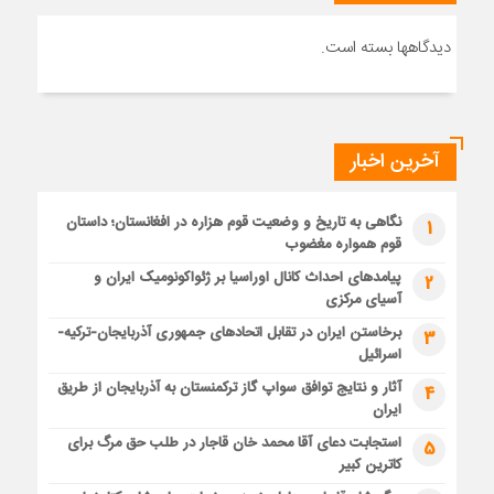
دیدگاهها بسته است.
آخرین اخبار
نگاهی به تاریخ و وضعیت قوم هزاره در افغانستان؛ داستان
1
قوم همواره مغضوب
پیامدهای احداث کانال اوراسیا بر ژئواکونومیک ایران و
2
آسیای مرکزی
برخاستن ایران در تقابل اتحادهای جمهوری آذربایجان-ترکیه-
3
اسرائیل
آثار و نتایج توافق سواپ گاز ترکمنستان به آذربایجان از طریق
4
ایران
استجابت دعای آقا محمد خان قاجار در طلب حق مرگ برای
5
کاترین کبیر