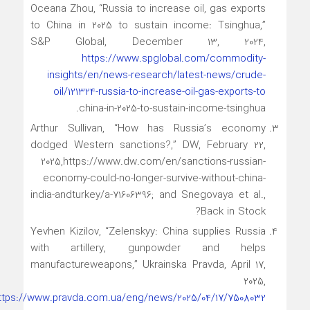
Oceana Zhou, “Russia to increase oil, gas exports
to China in 2025 to sustain income: Tsinghua,”
S&P Global, December 13, 2024,
https://www.spglobal.com/commodity-
insights/en/news-research/latest-news/crude-
oil/121324-russia-to-increase-oil-gas-exports-to
china-in-2025-to-sustain-income-tsinghua.
Arthur Sullivan, “How has Russia’s economy
dodged Western sanctions?,” DW, February 22,
2025,https://www.dw.com/en/sanctions-russian-
economy-could-no-longer-survive-without-china-
india-andturkey/a-71606396; and Snegovaya et al.,
Back in Stock?
Yevhen Kizilov, “Zelenskyy: China supplies Russia
with artillery, gunpowder and helps
manufactureweapons,” Ukrainska Pravda, April 17,
2025,
ttps://www.pravda.com.ua/eng/news/2025/04/17/7508032