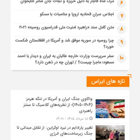
مرگ شاه قاجار به دلیل خربزه و نجات جان شاعر کتابخوان
6
اجلاس سران اتحادیه اروپا و مناسبات با مسکو
7
متن کامل سند «راهبرد امنیت ملی فدراسیون روسیه» ۲۰۲۱
8
چرا روسیه در سوریه موفق شد و آمریکا در افغانستان شکست
9
خورد؟
سفر سرپرست وزارت خارجه طالبان به ایران و دیدار با احمد
10
مسعود؛ ماجرا چیست؟ / تهران چه در ذهن دارد؟
تازه های ایراس
واکاوی جنگ ایران و آمریکا در تنگه هرمز
(۱۴۰۴-۱۴۰۵)؛ از نظریه‌های کلاسیک تا سنتز
راهبردی
۱۵ مرداد ۱۴۰۵ - ۱۴:۲۰
تغییر پارادایم در نبرد اوکراین: از تقابل میدانی تا
جنگ زیرساخت‌های انرژی