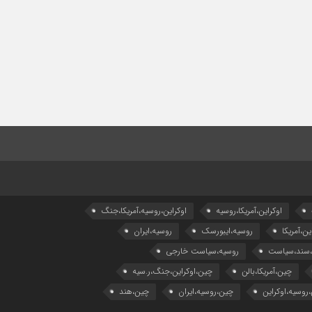
اوکراین،آمریکا،روسیه
اوکراین،روسیه،آمریکا،جنگ
ین،آمریکا
روسیه،ایبورسک
روسیه،ایران
،سند،سیاست
روسیه،سیاست خارجی
چین،آمریکا،بالن
چین،اوکراین،جنگ،ر.سیه
روسیه،اوکراین
چین،روسیه،ایران
چین،هند