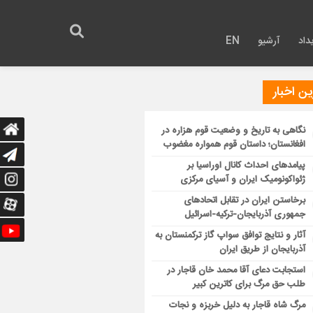
داد
آرشیو
EN
ن اخبار
نگاهی به تاریخ و وضعیت قوم هزاره در
افغانستان؛ داستان قوم همواره مغضوب
پیامدهای احداث کانال اوراسیا بر
ژئواکونومیک ایران و آسیای مرکزی
برخاستن ایران در تقابل اتحادهای
جمهوری آذربایجان-ترکیه-اسرائیل
آثار و نتایج توافق سواپ گاز ترکمنستان به
آذربایجان از طریق ایران
استجابت دعای آقا محمد خان قاجار در
طلب حق مرگ برای کاترین کبیر
مرگ شاه قاجار به دلیل خربزه و نجات