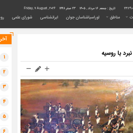
23:29:
تاریخ :
جمعه, ۱۶ مرداد , ۱۴۰۵
23 صفر 1448
Friday, 7 August , 2026
ت
مناطق
اوراسیاشناسان جوان
ایرانشناسی
شورای علمی
روی
آخری
رد با روسیه
1
2
3
4
5
6