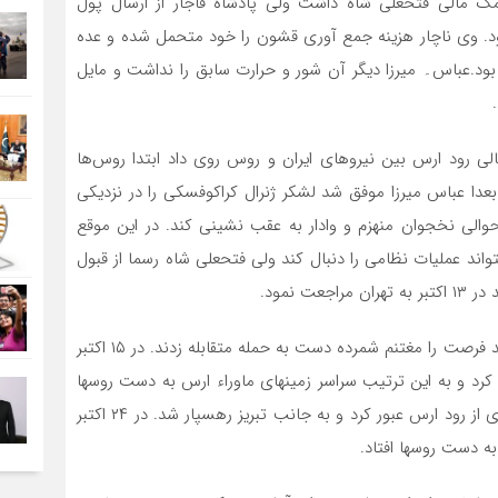
کمک مالی فتحعلی شاه داشت ولی پادشاه قاجار از ارسال پول
ود. وی ناچار هزینه جمع آوری قشون را خود متحمل شده و عده
 بود.عباس۔ میرزا دیگر آن شور و حرارت سابق را نداشت و مایل
ه در ماه اوت ۱۸۲۷ در ساحل شمالی رود ارس بین نیروهای ایران و روس روی داد ابتدا روس‌ها
 بعدا عباس میرزا موفق شد لشکر ژنرال کراکوفسکی را در نزدیکی
والی نخجوان منهزم و وادار به عقب نشینی کند. در این موقع
واند عملیات نظامی را دنبال کند ولی فتحعلی شاه رسما از قبول
 نمود.
همینکه روس‌ها از موضوع اختلاف شاه و ولیعهد مطلع شدند فرصت را مغتنم شمرده دست به حمله متقابله زدند. در ۱۵ اکتبر
رد و به این ترتیب سراسر زمینهای ماوراء ارس به دست روسها
افتاد. آنگاه ژنرال آریستوف در رأس یک سپاه شش هزار نفری از رود ارس عبور کرد و به جانب تبریز رهسپار شد. در ۲۴ اکتبر