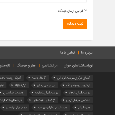
قوانین ارسال دیدگاه
ثبت دیدگاه
درباره ما
تماس با ما
اوراسیاشناسان جوان
ایرانشناسی
هنر و فرهنگ
تازه‌ها
آسیای مرکزی،روسیه،اوکراین
آفریقا،روسیه
آمریکا،روسیه،تحری
اوکراین،روسیه،جنگ
ایران،آذربایجان
ترکیه،زلزله
ترکی
روسیه،ایران،اتحاد
روسیه،ایران،تجارت
روسیه،تاجیکستان
غلات،روسیه،اوکراین
قزاقستان،ازبکستان
قزاقستان،انتخابات
چین،ایران
چین،ایران،اوکراین،روسیه
چین،ایران،رئیسی
چین،هژمونی،غرب
چین،پاکستان،هند،هسته ای