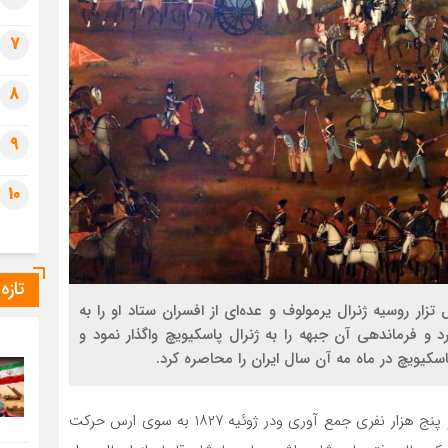
7
8
9
10
تازه
ای اول تزار روسیه ژنرال یرمولوف و عده‌ای از افسران ستاد او را به
د و فرماندهی آن جبهه را به ژنرال پاسکیویچ واگذار نمود و
سکیویچ در ماه مه آن سال ایران را محاصره کرد.
عباس میرزا پس از اطلاع از این موضوع یک سپاه بیست و پنج هزار نفری جمع آوری ودر ژوئیه ۱۸۲۷ به سوی ارس حرکت