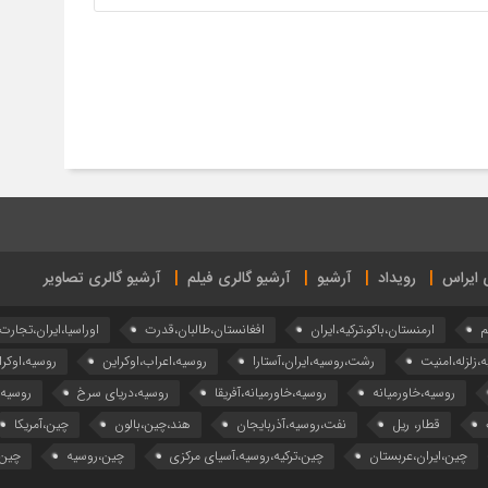
ی ایراس
رویداد
آرشیو
آرشیو گالری فیلم
آرشیو گالری تصاویر
م
ارمنستان،باکو،ترکیه،ایران
افغانستان،طالبان،قدرت
اوراسیا،ایران،تجارت
ه،زلزله،امنیت
رشت،روسیه،ایران،آستارا
روسیه،اعراب،اوکراین
روسیه،اوکرا
روسیه،خاورمیانه
روسیه،خاورمیانه،آفریقا
روسیه،دریای سرخ
روسیه
قطار، ریل
نفت،روسیه،آذربایجان
هند،چین،بالون
چین،آمریکا
چین،ایران،عربستان
چین،ترکیه،روسیه،آسیای مرکزی
چین،روسیه
چین،