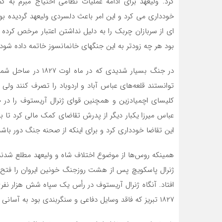
کرد. ولیعهد برای ادامه عملیات نظامی احتیاج مبرم به 
خودداری می کرد و این امر باعث دلسردی ولیعهد گردیده ب
ای از سربازان چربک را به دلیل نداشتن اعتبار مرخص کرده
بود هر چه زودتر به این جنگهای خانمانسوز خاتمه داده شود.
در جنگ بسیار شدیدی ک
توانستند قلعه‌های عباس آباد و اردوباد را تصرف کنند ولی
کلیسای اچمیادزین و همچنین قوای ژنرال آریستوف را در ح
عباس میرزا یکبار دیگر از پدرش تقاضای کمک مالی کرد تا بت
این تقاضا خودداری کرد و برای اینکه از صحنه جنگ دور باشد در ۱۳ اکتبر به تهران مراجعت
ژنرال پاسکویچ پس از هشت روزجنگ خونین ایروان را فتح ک
۱۸۲۷ تبریز که فاقد وسایل دفاعی و سنگربندی بود به آسانی به دست روسها افتاد.