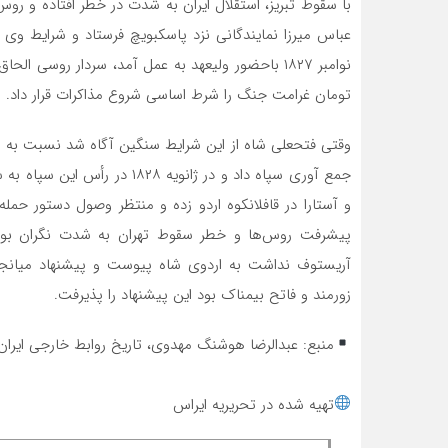
با سقوط تبریز، استقلال ایران به شدت در خطر افتاده و روس
عباس میرزا نمایندگانی نزد پاسکبویچ فرستاد و شرایط وی ر
نوامبر ۱۸۲۷ باحضور ولیعهد به عمل آمد، سردار روس
تومان غرامت جنگ را شرط اساسی شروع مذاکرات قرار داد.
وقتی فتحعلی شاه از این شرایط سنگین آگاه شد نسبت به 
جمع آوری سپاه داد و در ژانوی
و آستارا در قافلانکوه اردو زده و منتظر وصول دستور حمله 
پیشرفت روس‌ها و خطر سقوط تهران به شدت نگران بود
آریستوف نداشت به اردوی شاه پیوست و پیشنهاد میانجیگ
زورمند و فاتح بیمناک بود این پیشنهاد را پذیرفت.
منبع: عبدالرضا هوشنگ مهدوی، تاریخ روابط خارجی ایران
تهیه شده در تحریریه ایراس