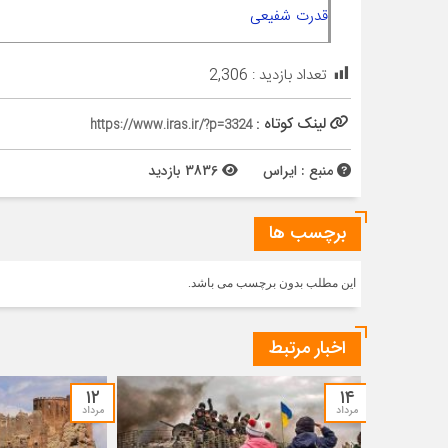
قدرت شفیعی
تعداد بازدید :
2,306
لینک کوتاه :
https://www.iras.ir/?p=3324
منبع : ایراس
3836 بازدید
برچسب ها
این مطلب بدون برچسب می باشد.
اخبار مرتبط
۱۲
۱۴
مرداد
مرداد