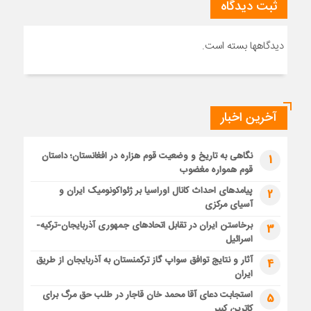
ثبت دیدگاه
دیدگاهها بسته است.
آخرین اخبار
نگاهی به تاریخ و وضعیت قوم هزاره در افغانستان؛ داستان
1
قوم همواره مغضوب
پیامدهای احداث کانال اوراسیا بر ژئواکونومیک ایران و
2
آسیای مرکزی
برخاستن ایران در تقابل اتحادهای جمهوری آذربایجان-ترکیه-
3
اسرائیل
آثار و نتایج توافق سواپ گاز ترکمنستان به آذربایجان از طریق
4
ایران
استجابت دعای آقا محمد خان قاجار در طلب حق مرگ برای
5
کاترین کبیر