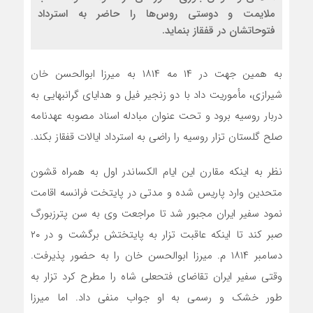
ملایمت و دوستی روس‌ها را حاضر به استرداد
فتوحاتشان در قفقاز بنماید.
به همین جهت در ۱۴ مه ۱۸۱۴ به میرزا ابوالحسن خان
شیرازی، مأموریت داد با دو زنجیر فیل و هدایای گرانبهایی به
دربار روسیه برود و تحت عنوان مبادله اسناد مصوبه عهدنامه
صلح گلستان تزار روسیه را راضی به استرداد ایالات قفقاز بکند.
نظر به اینکه مقارن این ایام الکساندر اول به همراه قشون
متحدین وارد پاریس شده و مدتی در پایتخت فرانسه اقامت
نمود سفیر ایران مجبور شد تا مراجعت وی به سن پترزبورگ
صبر کند تا اینکه عاقبت تزار به پایتختش برگشت و در ۲۰
دسامبر ۱۸۱۴ م. میرزا ابوالحسن خان را به حضور پذیرفت.
وقتی سفیر ایران تقاضای فتحعلی شاه را مطرح کرد تزار به
طور خشک و رسمی به او جواب منفی داد. اما میرزا