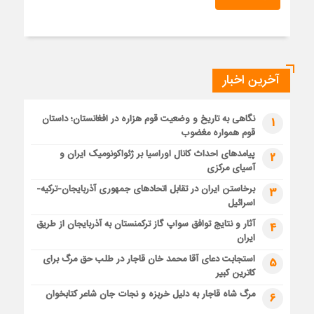
آخرین اخبار
نگاهی به تاریخ و وضعیت قوم هزاره در افغانستان؛ داستان
1
قوم همواره مغضوب
پیامدهای احداث کانال اوراسیا بر ژئواکونومیک ایران و
2
آسیای مرکزی
برخاستن ایران در تقابل اتحادهای جمهوری آذربایجان-ترکیه-
3
اسرائیل
آثار و نتایج توافق سواپ گاز ترکمنستان به آذربایجان از طریق
4
ایران
استجابت دعای آقا محمد خان قاجار در طلب حق مرگ برای
5
کاترین کبیر
مرگ شاه قاجار به دلیل خربزه و نجات جان شاعر کتابخوان
6