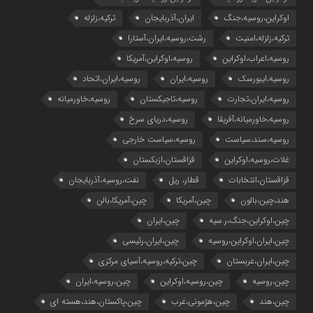
اوکراین،روسیه،جنگ
ایران،آذربایجان
ترکیه،زلزله
ترکیه،زلزله،امنیت
رشت،روسیه،ایران،آستارا
روسیه،اعراب،اوکراین
روسیه،اوکراین،آمریکا
روسیه،ایبورسک
روسیه،ایران
روسیه،ایران،اتحاد
روسیه،ایران،تجارت
روسیه،تاجیکستان
روسیه،خاورمیانه
روسیه،خاورمیانه،آفریقا
روسیه،دریای سرخ
روسیه،سند،سیاست
روسیه،سیاست خارجی
غلات،روسیه،اوکراین
قزاقستان،ازبکستان
قزاقستان،انتخابات
قطار، ریل
نفت،روسیه،آذربایجان
هند،چین،بالون
چین،آمریکا
چین،آمریکا،بالن
چین،اوکراین،جنگ،ر.سیه
چین،ایران
چین،ایران،اوکراین،روسیه
چین،ایران،رئیسی
چین،ایران،عربستان
چین،ترکیه،روسیه،آسیای مرکزی
چین،روسیه
چین،روسیه،اوکراین
چین،روسیه،ایران
چین،هند
چین،هژمونی،غرب
چین،پاکستان،هند،هسته ای