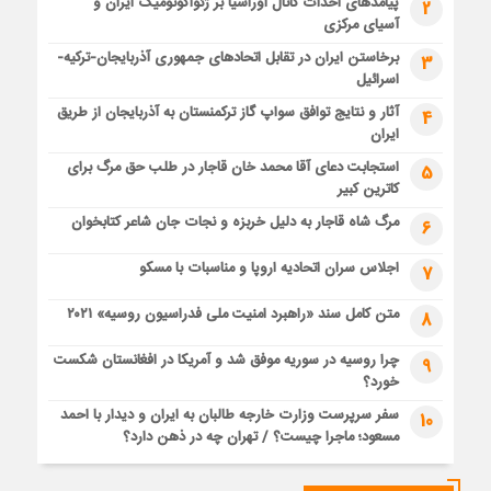
پیامدهای احداث کانال اوراسیا بر ژئواکونومیک ایران و
2
آسیای مرکزی
برخاستن ایران در تقابل اتحادهای جمهوری آذربایجان-ترکیه-
3
اسرائیل
آثار و نتایج توافق سواپ گاز ترکمنستان به آذربایجان از طریق
4
ایران
استجابت دعای آقا محمد خان قاجار در طلب حق مرگ برای
5
کاترین کبیر
مرگ شاه قاجار به دلیل خربزه و نجات جان شاعر کتابخوان
6
اجلاس سران اتحادیه اروپا و مناسبات با مسکو
7
متن کامل سند «راهبرد امنیت ملی فدراسیون روسیه» ۲۰۲۱
8
چرا روسیه در سوریه موفق شد و آمریکا در افغانستان شکست
9
خورد؟
سفر سرپرست وزارت خارجه طالبان به ایران و دیدار با احمد
10
مسعود؛ ماجرا چیست؟ / تهران چه در ذهن دارد؟