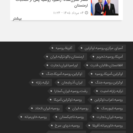
ارمنستان
۰۴ مرداد ۱۴۰۵ - ۱۱:۲۴
بیشتر
آسیای مرکزی،روسیه،اوکراین
آفریقا،روسیه
آمریکا،روسیه،تحریم
ارمنستان،باکو،ترکیه،ایران
افغانستان،طالبان،قدرت
اوراسیا،ایران،تجارت
اوکراین،آمریکا،روسیه
اوکراین،روسیه،آمریکا،جنگ
اوکراین،روسیه،جنگ
ایران،آذربایجان
ترکیه،زلزله
ترکیه،زلزله،امنیت
رشت،روسیه،ایران،آستارا
روسیه،اعراب،اوکراین
روسیه،اوکراین،آمریکا
روسیه،ایبورسک
روسیه،ایران
روسیه،ایران،اتحاد
روسیه،ایران،تجارت
روسیه،تاجیکستان
روسیه،خاورمیانه
روسیه،خاورمیانه،آفریقا
روسیه،دریای سرخ