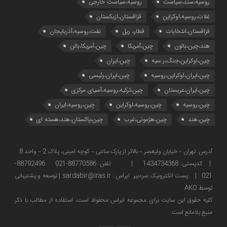
روسیه،سند،سیاست
روسیه،سیاست خارجی
غلات،روسیه،اوکراین
قزاقستان،ازبکستان
قزاقستان،انتخابات
قطار، ریل
نفت،روسیه،آذربایجان
هند،چین،بالون
چین،آمریکا
چین،آمریکا،بالن
چین،اوکراین،جنگ،ر.سیه
چین،ایران
چین،ایران،اوکراین،روسیه
چین،ایران،رئیسی
چین،ایران،عربستان
چین،ترکیه،روسیه،آسیای مرکزی
چین،روسیه
چین،روسیه،اوکراین
چین،روسیه،ایران
چین،هند
چین،هژمونی،غرب
چین،پاکستان،هند،هسته ای
آدرس: تهران – خیابان ولیعصر – بالاتر از پارک ساعی – کوچه امینی، پلاک 2 – واحد 8
| کدپستی: 1434734368 | تلفن: 88770586-021 88792496-
021 | پست الکترونیک سردبیر ایراس : sardabir@iras.ir |
توسعه و پشتیبانی
توسط AKO
كليه حقوق این سایت برای مجموعه ایراس محفوظ است، استفاده از مطالب با ذكر
منبع بلامانع است.