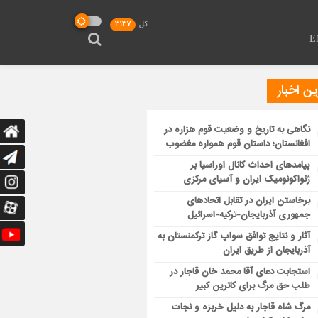
کل
3137
E
ن اخبار
نگاهی به تاریخ و وضعیت قوم هزاره در
افغانستان؛ داستان قوم همواره مغضوب
پیامدهای احداث کانال اوراسیا بر
ژئواکونومیک ایران و آسیای مرکزی
برخاستن ایران در تقابل اتحادهای
جمهوری آذربایجان-ترکیه-اسرائیل
آثار و نتایج توافق سواپ گاز ترکمنستان به
آذربایجان از طریق ایران
استجابت دعای آقا محمد خان قاجار در
طلب حق مرگ برای کاترین کبیر
مرگ شاه قاجار به دلیل خربزه و نجات