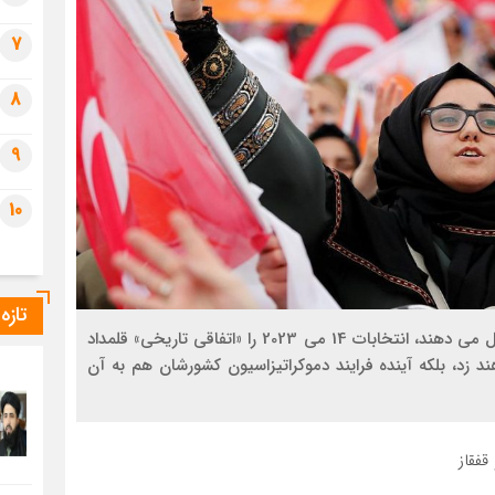
7
8
9
10
تازه
بخش مهمی از رأی دهندگان که عرصه خاکستری را تشکیل می دهند، انتخابات 14 می 2023 را «اتفاقی تاریخی» قلمداد
د زد، بلکه آینده فرایند دموکراتیزاسیون کشورشان هم به آن
فقاز