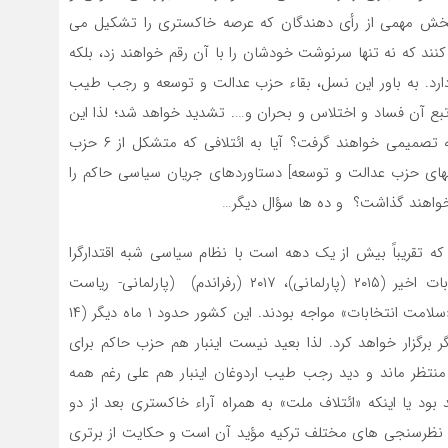
ً بخش مهمی از رأی دهندگان که عرصه خاکستری را تشکیل می
تاریخی» قلمداد می کنند که نه تنها سرنوشت خودشان را با آن رقم خواهند زد، بلکه
دارد. به باور این نسل، بقاء حزب عدالت و توسعه و رجب طیب
ه تبع آن فساد و اختلاس و بحران و…. تشدید خواهد شد؛ لذا این
چالش تحلیلی وجود دارد که آیا قشر خاکستری نهایتاً چه تصمیمی خواهند گرفت؟ آیا به ائتلافی که متشکل از ۶ حزب
شهای حزب عدالت و توسعه] دستاوردهای جریان سیاسی حاکم را
م خواهند گذاشت؟ و ده ها سؤال دیگر…
 تقریباً بیش از یک دهه است با نظام سیاسی شبه اقتدارگرا
مدیریت می شود و رهبران سیاسی حاکم در چند انتخابات اخیر (۲۰۱۵ (پارلمانی)، ۲۰۱۷ (رفراندم) (پارلمانی- ریاست
جمهوری)۲۰۱۸، ۲۰۱۹ (محلی- شهرداری) با اتهام عدم رعایت «سلامت انتخابات» مواجه بودند. این کشور حدود ۱ ماه دیگر (۱۴
ت سرنوشت ساز دیگر برگزار خواهد کرد. لذا بعید نیست اینبار هم حزب حاکم برای
 منتظر ماند و دید رجب طیب اردوغان اینبار هم علی رغم همه
 بود یا اینکه «ائتلاف ملت» به همراه آراء خاکستری بعد از دو
 نظرسنجی های مختلف ترکیه مؤید آن است و حکایت از برتری