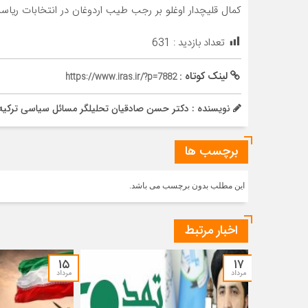
کمال قلیچدار اوغلو بر رجب طیب اردوغان در انتخابات ریاس
تعداد بازدید :
631
لینک کوتاه :
https://www.iras.ir/?p=7882
نویسنده : دکتر حسن صادقیان تحلیلگر مسائل سیاسی ترکیه 
برچسب ها
این مطلب بدون برچسب می باشد.
اخبار مرتبط
۱۵
۱۷
مرداد
مرداد