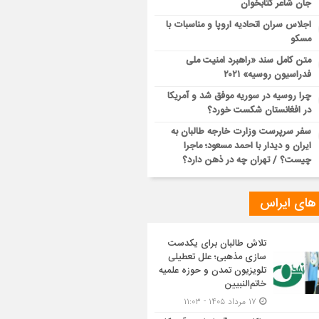
جان شاعر کتابخوان
اجلاس سران اتحادیه اروپا و مناسبات با
مسکو
متن کامل سند «راهبرد امنیت ملی
فدراسیون روسیه» ۲۰۲۱
چرا روسیه در سوریه موفق شد و آمریکا
در افغانستان شکست خورد؟
سفر سرپرست وزارت خارجه طالبان به
ایران و دیدار با احمد مسعود؛ ماجرا
چیست؟ / تهران چه در ذهن دارد؟
 های ایراس
تلاش طالبان برای یکدست
سازی مذهبی؛ علل تعطیلی
تلویزیون تمدن و حوزه علمیه
خاتم‌النبیین
۱۷ مرداد ۱۴۰۵ - ۱۱:۰۳