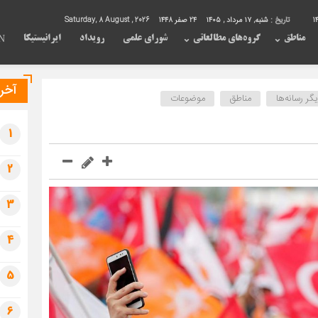
14
تاریخ :
شنبه, ۱۷ مرداد , ۱۴۰۵
24 صفر 1448
Saturday, 8 August , 2026
مناطق
گروه‌های مطالعاتی
شورای علمی
رویداد
ایرانیستیکا
N
آخری
ر رسانه‌ها
مناطق
موضوعات
1
2
3
4
5
6