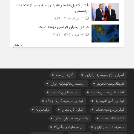
فشار کنترل‌شده؛ راهبرد روسیه پس از انتخابات
ارمنستان
۰۴ مرداد ۱۴۰۵ - ۱۱:۲۴
در دل بحران فرصتی نهفته است
۰۳ مرداد ۱۴۰۵ - ۱۲:۲۲
بیشتر
آسیای مرکزی،روسیه،اوکراین
آفریقا،روسیه
آمریکا،روسیه،تحریم
ارمنستان،باکو،ترکیه،ایران
افغانستان،طالبان،قدرت
اوراسیا،ایران،تجارت
اوکراین،آمریکا،روسیه
اوکراین،روسیه،آمریکا،جنگ
اوکراین،روسیه،جنگ
ایران،آذربایجان
ترکیه،زلزله
ترکیه،زلزله،امنیت
رشت،روسیه،ایران،آستارا
روسیه،اعراب،اوکراین
روسیه،اوکراین،آمریکا