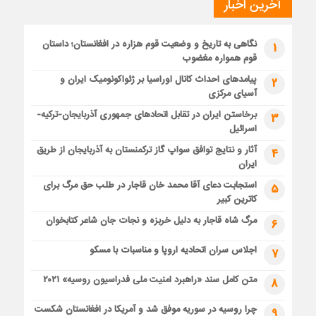
آخرین اخبار
نگاهی به تاریخ و وضعیت قوم هزاره در افغانستان؛ داستان
1
قوم همواره مغضوب
پیامدهای احداث کانال اوراسیا بر ژئواکونومیک ایران و
2
آسیای مرکزی
برخاستن ایران در تقابل اتحادهای جمهوری آذربایجان-ترکیه-
3
اسرائیل
آثار و نتایج توافق سواپ گاز ترکمنستان به آذربایجان از طریق
4
ایران
استجابت دعای آقا محمد خان قاجار در طلب حق مرگ برای
5
کاترین کبیر
مرگ شاه قاجار به دلیل خربزه و نجات جان شاعر کتابخوان
6
اجلاس سران اتحادیه اروپا و مناسبات با مسکو
7
متن کامل سند «راهبرد امنیت ملی فدراسیون روسیه» ۲۰۲۱
8
چرا روسیه در سوریه موفق شد و آمریکا در افغانستان شکست
9