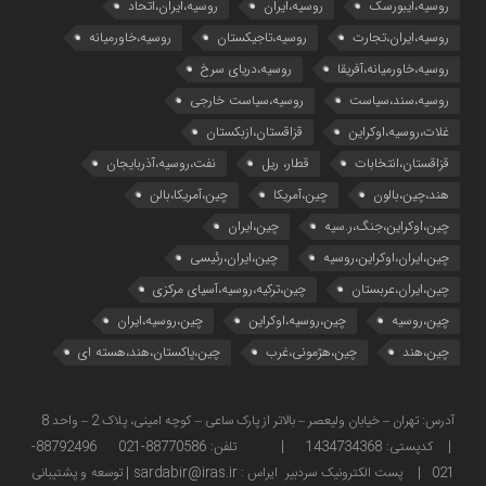
روسیه،ایبورسک
روسیه،ایران
روسیه،ایران،اتحاد
روسیه،ایران،تجارت
روسیه،تاجیکستان
روسیه،خاورمیانه
روسیه،خاورمیانه،آفریقا
روسیه،دریای سرخ
روسیه،سند،سیاست
روسیه،سیاست خارجی
غلات،روسیه،اوکراین
قزاقستان،ازبکستان
قزاقستان،انتخابات
قطار، ریل
نفت،روسیه،آذربایجان
هند،چین،بالون
چین،آمریکا
چین،آمریکا،بالن
چین،اوکراین،جنگ،ر.سیه
چین،ایران
چین،ایران،اوکراین،روسیه
چین،ایران،رئیسی
چین،ایران،عربستان
چین،ترکیه،روسیه،آسیای مرکزی
چین،روسیه
چین،روسیه،اوکراین
چین،روسیه،ایران
چین،هند
چین،هژمونی،غرب
چین،پاکستان،هند،هسته ای
آدرس: تهران – خیابان ولیعصر – بالاتر از پارک ساعی – کوچه امینی، پلاک 2 – واحد 8
| کدپستی: 1434734368 | تلفن: 88770586-021 88792496-
021 | پست الکترونیک سردبیر ایراس : sardabir@iras.ir |
توسعه و پشتیبانی