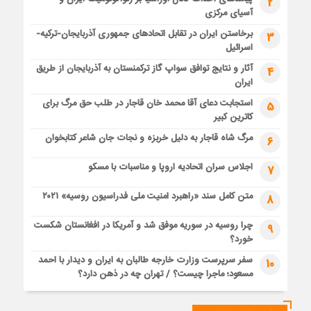
2
آسیای مرکزی
برخاستن ایران در تقابل اتحادهای جمهوری آذربایجان-ترکیه-
3
اسرائیل
آثار و نتایج توافق سواپ گاز ترکمنستان به آذربایجان از طریق
4
ایران
استجابت دعای آقا محمد خان قاجار در طلب حق مرگ برای
5
کاترین کبیر
مرگ شاه قاجار به دلیل خربزه و نجات جان شاعر کتابخوان
6
اجلاس سران اتحادیه اروپا و مناسبات با مسکو
7
متن کامل سند «راهبرد امنیت ملی فدراسیون روسیه» ۲۰۲۱
8
چرا روسیه در سوریه موفق شد و آمریکا در افغانستان شکست
9
خورد؟
سفر سرپرست وزارت خارجه طالبان به ایران و دیدار با احمد
10
مسعود؛ ماجرا چیست؟ / تهران چه در ذهن دارد؟