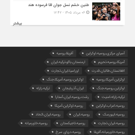
طنین خشم نسل جوان امّا فرسوده هند
۰۶ مرداد ۱۴۰۵ - ۱۲:۴۲
بیشتر
آسیای مرکزی،روسیه،اوکراین
آفریقا،روسیه
آمریکا،روسیه،تحریم
ارمنستان،باکو،ترکیه،ایران
افغانستان،طالبان،قدرت
اوراسیا،ایران،تجارت
اوکراین،آمریکا،روسیه
اوکراین،روسیه،آمریکا،جنگ
اوکراین،روسیه،جنگ
ایران،آذربایجان
ترکیه،زلزله
ترکیه،زلزله،امنیت
رشت،روسیه،ایران،آستارا
روسیه،اعراب،اوکراین
روسیه،اوکراین،آمریکا
روسیه،ایبورسک
روسیه،ایران
روسیه،ایران،اتحاد
روسیه،ایران،تجارت
روسیه،تاجیکستان
روسیه،خاورمیانه
روسیه،خاورمیانه،آفریقا
روسیه،دریای سرخ