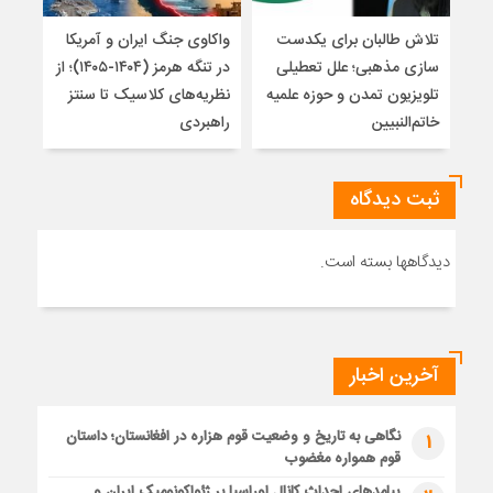
تلاش طالبان برای یکدست
واکاوی جنگ ایران و آمریکا
تغیی
سازی مذهبی؛ علل تعطیلی
در تنگه هرمز (۱۴۰۴-۱۴۰۵)؛ از
از ت
تلویزیون تمدن و حوزه علمیه
نظریه‌های کلاسیک تا سنتز
زیر
خاتم‌النبیین
راهبردی
ثبت دیدگاه
دیدگاهها بسته است.
آخرین اخبار
نگاهی به تاریخ و وضعیت قوم هزاره در افغانستان؛ داستان
1
قوم همواره مغضوب
پیامدهای احداث کانال اوراسیا بر ژئواکونومیک ایران و