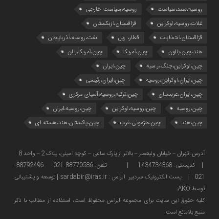
روسیه،سند،سیاست
روسیه،سیاست خارجی
غلات،روسیه،اوکراین
قزاقستان،ازبکستان
قزاقستان،انتخابات
قطار، ریل
نفت،روسیه،آذربایجان
هند،چین،بالون
چین،آمریکا
چین،آمریکا،بالن
چین،اوکراین،جنگ،ر.سیه
چین،ایران
چین،ایران،اوکراین،روسیه
چین،ایران،رئیسی
چین،ایران،عربستان
چین،ترکیه،روسیه،آسیای مرکزی
چین،روسیه
چین،روسیه،اوکراین
چین،روسیه،ایران
چین،هند
چین،هژمونی،غرب
چین،پاکستان،هند،هسته ای
آدرس: تهران – خیابان ولیعصر – بالاتر از پارک ساعی – کوچه امینی، پلاک 2 – واحد 8
| کدپستی: 1434734368 | تلفن: 88770586-021 88792496-
021 | پست الکترونیک سردبیر ایراس : sardabir@iras.ir |
توسعه و پشتیبانی
توسط AKO
كليه حقوق این سایت برای مجموعه ایراس محفوظ است، استفاده از مطالب با ذكر
منبع بلامانع است.