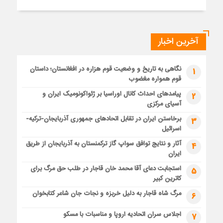
آخرین اخبار
نگاهی به تاریخ و وضعیت قوم هزاره در افغانستان؛ داستان
1
قوم همواره مغضوب
پیامدهای احداث کانال اوراسیا بر ژئواکونومیک ایران و
2
آسیای مرکزی
برخاستن ایران در تقابل اتحادهای جمهوری آذربایجان-ترکیه-
3
اسرائیل
آثار و نتایج توافق سواپ گاز ترکمنستان به آذربایجان از طریق
4
ایران
استجابت دعای آقا محمد خان قاجار در طلب حق مرگ برای
5
کاترین کبیر
مرگ شاه قاجار به دلیل خربزه و نجات جان شاعر کتابخوان
6
اجلاس سران اتحادیه اروپا و مناسبات با مسکو
7