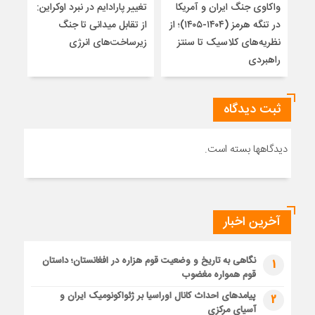
واکاوی جنگ ایران و آمریکا
تغییر پارادایم در نبرد اوکراین:
پاید
در تنگه هرمز (۱۴۰۴-۱۴۰۵)؛ از
از تقابل میدانی تا جنگ
روس
نظریه‌های کلاسیک تا سنتز
زیرساخت‌های انرژی
راهبردی
ثبت دیدگاه
دیدگاهها بسته است.
آخرین اخبار
نگاهی به تاریخ و وضعیت قوم هزاره در افغانستان؛ داستان
1
قوم همواره مغضوب
پیامدهای احداث کانال اوراسیا بر ژئواکونومیک ایران و
2
آسیای مرکزی