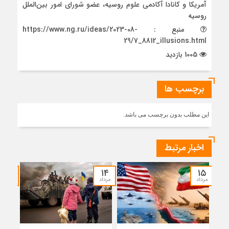
آمریکا و کانادا آکادمی علوم روسیه، عضو شورای امور بین‌الملل
روسیه
منبع : https://www.ng.ru/ideas/2023-08-
29/7_8812_illusions.html
1005 بازدید
برچسب ها
این مطلب بدون برچسب می باشد.
اخبار مرتبط
۱۲
۱۴
۱۵
مرداد
مرداد
مرداد