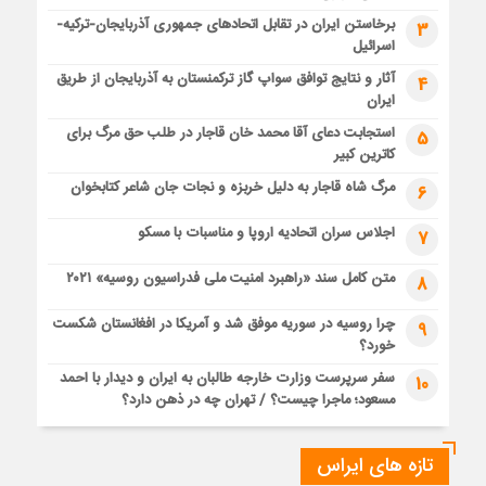
برخاستن ایران در تقابل اتحادهای جمهوری آذربایجان-ترکیه-
3
اسرائیل
آثار و نتایج توافق سواپ گاز ترکمنستان به آذربایجان از طریق
4
ایران
استجابت دعای آقا محمد خان قاجار در طلب حق مرگ برای
5
کاترین کبیر
مرگ شاه قاجار به دلیل خربزه و نجات جان شاعر کتابخوان
6
اجلاس سران اتحادیه اروپا و مناسبات با مسکو
7
متن کامل سند «راهبرد امنیت ملی فدراسیون روسیه» ۲۰۲۱
8
چرا روسیه در سوریه موفق شد و آمریکا در افغانستان شکست
9
خورد؟
سفر سرپرست وزارت خارجه طالبان به ایران و دیدار با احمد
10
مسعود؛ ماجرا چیست؟ / تهران چه در ذهن دارد؟
تازه های ایراس