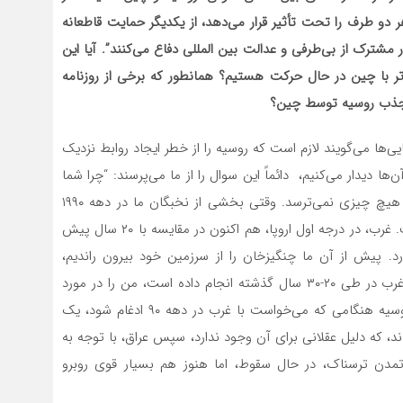
 دو طرف را تحت تأثیر قرار می‌دهد، از یکدیگر حمایت قاطعانه
 مشترک از بی‌طرفی و عدالت بین المللی دفاع می‌کنند”. آیا این
تر با چین در حال حرکت هستیم؟ همانطور که برخی از روزنامه
ا جذب روسیه توسط چین؟
ایی‌ها می‌گویند لازم است که روسیه را از خطر ایجاد روابط نزدیک
ا دیدار می‌کنیم، دائماً این سوال را از ما می‌پرسند: “چرا شما
از چین نمی‌ترسید؟” پاسخ من بدین شرح است: روسیه از هیچ چیزی نمی‌ترسد. وقتی بخشی از نخبگان ما در دهه ۱۹۹۰
حتی می‌خواستند به غرب ملحق شوند، کشور آن را نپذیرفت. غرب، در درجه اول اروپا، هم اکنون در مقایسه با ۲۰ سال پیش
. پیش از آن ما چنگیزخان را از سرزمین خود بیرون راندیم،
ناپلئون و هیتلر را شکست داده‌ایم. نگاهی به کارهایی که غرب در طی ۲۰-۳۰ سال گذشته انجام داده است، من را در مورد
هوش همکاران غربی خود به شک می‌اندازد. عقب راندن روسیه هنگامی که می‌خواست با غرب در دهه ۹۰ ادغام شود، یک
د، که دلیل عقلانی برای آن وجود ندارد، سپس عراق، با توجه به
مدن ترسناک، در حال سقوط، اما هنوز هم بسیار قوی روبرو