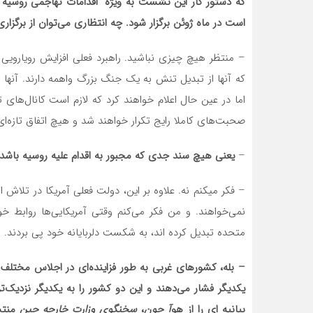
که دستور کار این نشست به ویژه “اقدامات تهاجمی روسیه”
است در ماه ژوئن برگزار شود. چه انتظاری می‌توان از برگز
– منتظر هیچ چیزی نباشید. راهبرد فعلی افزایش رویارویی 
که آنها از تبدیل تنش به یک جنگ بزرگ واهمه دارند. آنها 
اما در عین حال اعلام خواهند کرد که لازم است کانال‌های 
صحبت‌های کاملا رایج تکرار خواهند شد و هیچ اتفاق تازه‌ای
–
یعنی هیچ سند جدی که مجبور به اقدام علیه روسیه باشد
– فکر میکنم نه. علاوه بر این، دولت فعلی آمریکا در تلاش
نمی‌خواهند. و من فکر می‌کنم وقتی آمریکایی‌ها روابط خو
متحده تبدیل کرده اند، به شکست دلربایانه خود پی بردند.
– بله، کشورهای غربی به طور فزاینده‌ای در اجلاس مختلف 
یکدیگر فشار می‌دهند و این دو کشور را به یکدیگر نزدیک‌تر
بیانیه ای را از هو
آ چون
،
سخنگوی وزارت خارجه چین
منتش