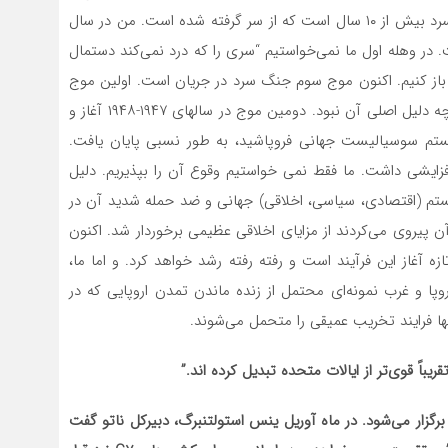
انکار می‌کردیم که جنگ سرد از سر گرفته شده است. جنگ سرد بیش از ۱۰ سال است که از سر گرفته شده است. من در سال
ه است. در وهله اول ما نمی‌خواستیم “سری را که درد نمی‌کند دستمال
ت باز کنیم. اکنون موج سوم جنگ سرد در جریان است. اولین موج
در سال ۱۹۱۷ آغاز شد و با جنگ جهانی دوم پایان یافت، اگرچه دلیل اصلی آن نبود. دومین موج در سالهای ۱۹۴۷-۱۹۴۸ آغاز و
روی و سیستم سوسیالیست جهانی فروپاشید، به طور نسبی پایان یافت.
وع شد و روند رو به افزایشی داشت. ما فقط نمی خواستیم وقوع آن را بپذیریم. دلیل
ستم (اقتصادی، سیاسی، اخلاقی) جهانی و ضد حمله شدید آن در
 پیروی می‌کردند از مزایای اخلاقی عظیمی برخوردار شد. اکنون
ه آغاز این فرآیند است و رفته رفته رشد خواهد کرد. و اما ما،
پا و غرب نمونه‌ای محتمل از زنده ماندن تمدن اروپایی که در
نها فرایند تخریب عمیقی را متحمل می‌شوند.
قریباً قوی‌تر از ایالات متحده تبدیل کرده اند
.”
برگزار می‌شود. در ماه آوریل ینس استولتنبرگ، دبیرکل ناتو گفت