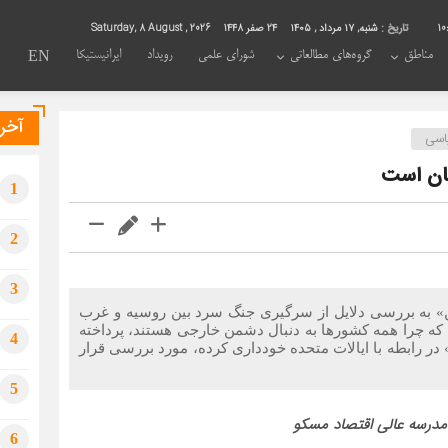
10
تاریخ :
شنبه, ۱۷ مرداد , ۱۴۰۵
24 صفر 1448
Saturday, 8 August , 2026
مناطق
گروه‌های مطالعاتی
شورای علمی
رویداد
ایرانیستیکا
EN
آخری
اسی
یان است
1
2
3
ین» به بررسی دلایل از سرگیری جنگ سرد بین روسیه و غرب
 که چرا همه کشورها به دنبال دشمن خارجی هستند، پرداخته
4
در رابطه با ایالات متحده خودداری کرده، مورد بررسی قرار
5
درسه عالی اقتصاد
مسکو
6