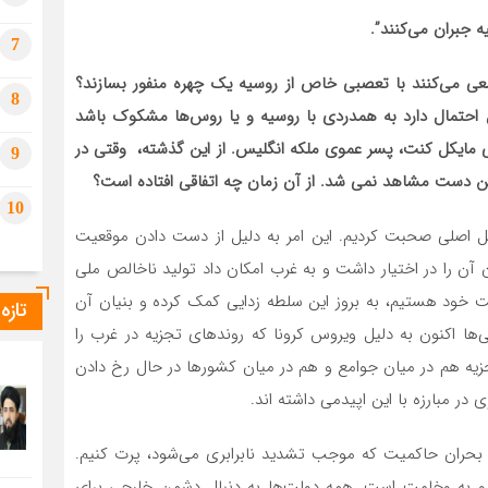
ه جبران می‌کنند”.
7
سعی می‌کنند با تعصبی خاص از روسیه یک چهره منفور بسازند؟
8
 احتمال دارد به همدردی با روسیه و یا روس‌ها مشکوک باشد
 مایکل کنت، پسر عموی ملکه انگلیس. از این گذشته، وقتی در
9
این دست مشاهد نمی شد. از آن زمان چه اتفاقی افتاده است؟
10
لایل اصلی صحبت کردیم. این امر به دلیل از دست دادن موقعیت
آن را در اختیار داشت و به غرب امکان داد تولید ناخالص ملی
نیت خود هستیم، به بروز این سلطه زدایی کمک کرده و بنیان آن
تازه
ی‌ها اکنون به دلیل ویروس کرونا که روندهای تجزیه در غرب را
ه هم در میان جوامع و هم در میان کشورها در حال رخ دادن
در مبارزه با این اپیدمی داشته اند.
د بحران حاکمیت که موجب تشدید نابرابری می‌شود، پرت کنیم.
و به وخامت است. همه دولت‌ها به دنبال دشمن خارجی برای