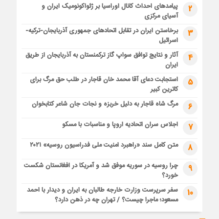
پیامدهای احداث کانال اوراسیا بر ژئواکونومیک ایران و
2
آسیای مرکزی
برخاستن ایران در تقابل اتحادهای جمهوری آذربایجان-ترکیه-
3
اسرائیل
آثار و نتایج توافق سواپ گاز ترکمنستان به آذربایجان از طریق
4
ایران
استجابت دعای آقا محمد خان قاجار در طلب حق مرگ برای
5
کاترین کبیر
مرگ شاه قاجار به دلیل خربزه و نجات جان شاعر کتابخوان
6
اجلاس سران اتحادیه اروپا و مناسبات با مسکو
7
متن کامل سند «راهبرد امنیت ملی فدراسیون روسیه» ۲۰۲۱
8
چرا روسیه در سوریه موفق شد و آمریکا در افغانستان شکست
9
خورد؟
سفر سرپرست وزارت خارجه طالبان به ایران و دیدار با احمد
10
مسعود؛ ماجرا چیست؟ / تهران چه در ذهن دارد؟