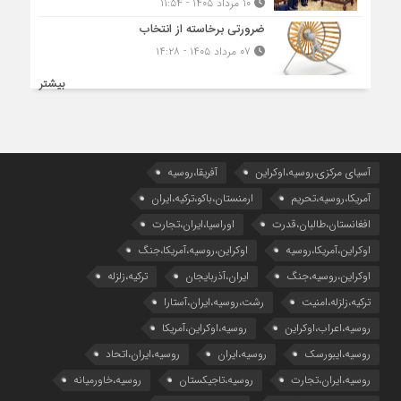
۱۰ مرداد ۱۴۰۵ - ۱۱:۵۴
ضرورتی برخاسته از انتخاب
۰۷ مرداد ۱۴۰۵ - ۱۴:۲۸
بیشتر
آسیای مرکزی،روسیه،اوکراین
آفریقا،روسیه
آمریکا،روسیه،تحریم
ارمنستان،باکو،ترکیه،ایران
افغانستان،طالبان،قدرت
اوراسیا،ایران،تجارت
اوکراین،آمریکا،روسیه
اوکراین،روسیه،آمریکا،جنگ
اوکراین،روسیه،جنگ
ایران،آذربایجان
ترکیه،زلزله
ترکیه،زلزله،امنیت
رشت،روسیه،ایران،آستارا
روسیه،اعراب،اوکراین
روسیه،اوکراین،آمریکا
روسیه،ایبورسک
روسیه،ایران
روسیه،ایران،اتحاد
روسیه،ایران،تجارت
روسیه،تاجیکستان
روسیه،خاورمیانه