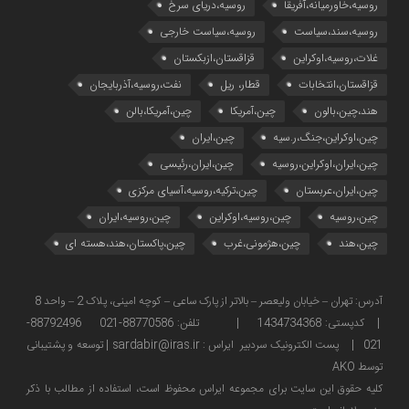
روسیه،خاورمیانه،آفریقا
روسیه،دریای سرخ
روسیه،سند،سیاست
روسیه،سیاست خارجی
غلات،روسیه،اوکراین
قزاقستان،ازبکستان
قزاقستان،انتخابات
قطار، ریل
نفت،روسیه،آذربایجان
هند،چین،بالون
چین،آمریکا
چین،آمریکا،بالن
چین،اوکراین،جنگ،ر.سیه
چین،ایران
چین،ایران،اوکراین،روسیه
چین،ایران،رئیسی
چین،ایران،عربستان
چین،ترکیه،روسیه،آسیای مرکزی
چین،روسیه
چین،روسیه،اوکراین
چین،روسیه،ایران
چین،هند
چین،هژمونی،غرب
چین،پاکستان،هند،هسته ای
آدرس: تهران – خیابان ولیعصر – بالاتر از پارک ساعی – کوچه امینی، پلاک 2 – واحد 8
| کدپستی: 1434734368 | تلفن: 88770586-021 88792496-
021 | پست الکترونیک سردبیر ایراس : sardabir@iras.ir |
توسعه و پشتیبانی
توسط AKO
كليه حقوق این سایت برای مجموعه ایراس محفوظ است، استفاده از مطالب با ذكر