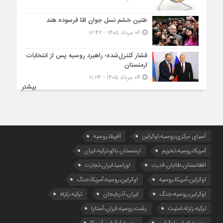
طنین خشم نسل جوان امّا فرسوده هند
۰۶ مرداد ۱۴۰۵ - ۱۲:۴۲
فشار کنترل‌شده؛ راهبرد روسیه پس از انتخابات
ارمنستان
۰۴ مرداد ۱۴۰۵ - ۱۱:۲۴
بیشتر
آسیای مرکزی،روسیه،اوکراین
آفریقا،روسیه
آمریکا،روسیه،تحریم
ارمنستان،باکو،ترکیه،ایران
افغانستان،طالبان،قدرت
اوراسیا،ایران،تجارت
اوکراین،آمریکا،روسیه
اوکراین،روسیه،آمریکا،جنگ
اوکراین،روسیه،جنگ
ایران،آذربایجان
ترکیه،زلزله
ترکیه،زلزله،امنیت
رشت،روسیه،ایران،آستارا
روسیه،اعراب،اوکراین
روسیه،اوکراین،آمریکا