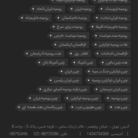
روسیه،ایبورسک
روسیه،ایران
روسیه،ایران،اتحاد
روسیه،ایران،تجارت
روسیه،تاجیکستان
روسیه،خاورمیانه
روسیه،خاورمیانه،آفریقا
روسیه،دریای سرخ
روسیه،سند،سیاست
روسیه،سیاست خارجی
غلات،روسیه،اوکراین
قزاقستان،ازبکستان
قزاقستان،انتخابات
قطار، ریل
نفت،روسیه،آذربایجان
هند،چین،بالون
چین،آمریکا
چین،آمریکا،بالن
چین،اوکراین،جنگ،ر.سیه
چین،ایران
چین،ایران،اوکراین،روسیه
چین،ایران،رئیسی
چین،ایران،عربستان
چین،ترکیه،روسیه،آسیای مرکزی
چین،روسیه
چین،روسیه،اوکراین
چین،روسیه،ایران
چین،هند
چین،هژمونی،غرب
چین،پاکستان،هند،هسته ای
آدرس: تهران – خیابان ولیعصر – بالاتر از پارک ساعی – کوچه امینی، پلاک 2 – واحد 8
| کدپستی: 1434734368 | تلفن: 88770586-021 88792496-