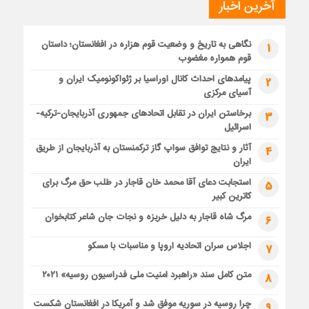
آخرین اخبار
نگاهی به تاریخ و وضعیت قوم هزاره در افغانستان؛ داستان
1
قوم همواره مغضوب
پیامدهای احداث کانال اوراسیا بر ژئواکونومیک ایران و
2
آسیای مرکزی
برخاستن ایران در تقابل اتحادهای جمهوری آذربایجان-ترکیه-
3
اسرائیل
آثار و نتایج توافق سواپ گاز ترکمنستان به آذربایجان از طریق
4
ایران
استجابت دعای آقا محمد خان قاجار در طلب حق مرگ برای
5
کاترین کبیر
مرگ شاه قاجار به دلیل خربزه و نجات جان شاعر کتابخوان
6
اجلاس سران اتحادیه اروپا و مناسبات با مسکو
7
متن کامل سند «راهبرد امنیت ملی فدراسیون روسیه» ۲۰۲۱
8
چرا روسیه در سوریه موفق شد و آمریکا در افغانستان شکست
9