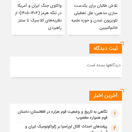
تلاش طالبان برای یکدست
واکاوی جنگ ایران و آمریکا
تغیی
سازی مذهبی؛ علل تعطیلی
در تنگه هرمز (۱۴۰۴-۱۴۰۵)؛ از
از ت
تلویزیون تمدن و حوزه علمیه
نظریه‌های کلاسیک تا سنتز
زیر
خاتم‌النبیین
راهبردی
ثبت دیدگاه
دیدگاهها بسته است.
آخرین اخبار
نگاهی به تاریخ و وضعیت قوم هزاره در افغانستان؛ داستان
1
قوم همواره مغضوب
پیامدهای احداث کانال اوراسیا بر ژئواکونومیک ایران و
2