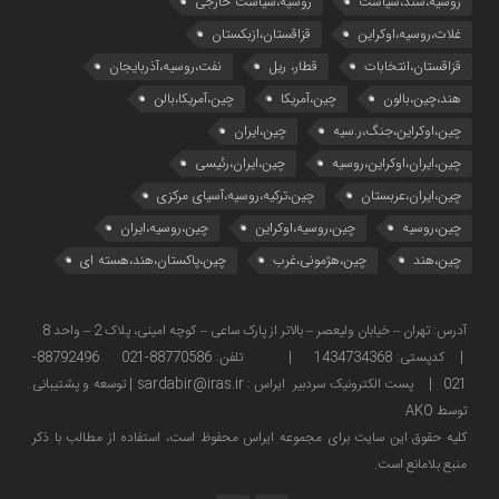
روسیه،سند،سیاست
روسیه،سیاست خارجی
غلات،روسیه،اوکراین
قزاقستان،ازبکستان
قزاقستان،انتخابات
قطار، ریل
نفت،روسیه،آذربایجان
هند،چین،بالون
چین،آمریکا
چین،آمریکا،بالن
چین،اوکراین،جنگ،ر.سیه
چین،ایران
چین،ایران،اوکراین،روسیه
چین،ایران،رئیسی
چین،ایران،عربستان
چین،ترکیه،روسیه،آسیای مرکزی
چین،روسیه
چین،روسیه،اوکراین
چین،روسیه،ایران
چین،هند
چین،هژمونی،غرب
چین،پاکستان،هند،هسته ای
آدرس: تهران – خیابان ولیعصر – بالاتر از پارک ساعی – کوچه امینی، پلاک 2 – واحد 8
| کدپستی: 1434734368 | تلفن: 88770586-021 88792496-
021 | پست الکترونیک سردبیر ایراس : sardabir@iras.ir |
توسعه و پشتیبانی
توسط AKO
كليه حقوق این سایت برای مجموعه ایراس محفوظ است، استفاده از مطالب با ذكر
منبع بلامانع است.