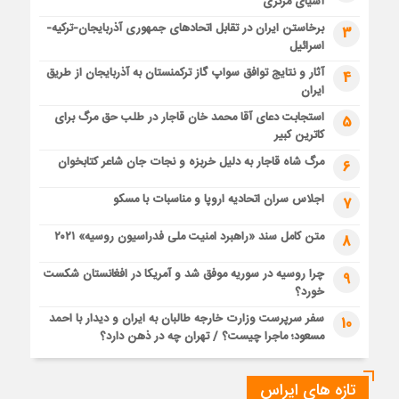
آسیای مرکزی
برخاستن ایران در تقابل اتحادهای جمهوری آذربایجان-ترکیه-
3
اسرائیل
آثار و نتایج توافق سواپ گاز ترکمنستان به آذربایجان از طریق
4
ایران
استجابت دعای آقا محمد خان قاجار در طلب حق مرگ برای
5
کاترین کبیر
مرگ شاه قاجار به دلیل خربزه و نجات جان شاعر کتابخوان
6
اجلاس سران اتحادیه اروپا و مناسبات با مسکو
7
متن کامل سند «راهبرد امنیت ملی فدراسیون روسیه» ۲۰۲۱
8
چرا روسیه در سوریه موفق شد و آمریکا در افغانستان شکست
9
خورد؟
سفر سرپرست وزارت خارجه طالبان به ایران و دیدار با احمد
10
مسعود؛ ماجرا چیست؟ / تهران چه در ذهن دارد؟
تازه های ایراس