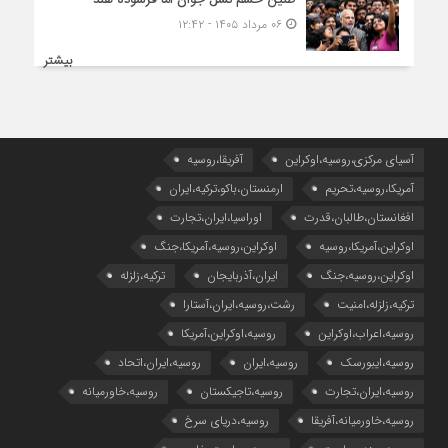
طنین خشم نسل جوان امّا فرسوده هند
۰۶ مرداد ۱۴۰۵ - ۱۲:۴۲
بیشتر
آسیای مرکزی،روسیه،اوکراین
آفریقا،روسیه
آمریکا،روسیه،تحریم
ارمنستان،باکو،ترکیه،ایران
افغانستان،طالبان،قدرت
اوراسیا،ایران،تجارت
اوکراین،آمریکا،روسیه
اوکراین،روسیه،آمریکا،جنگ
اوکراین،روسیه،جنگ
ایران،آذربایجان
ترکیه،زلزله
ترکیه،زلزله،امنیت
رشت،روسیه،ایران،آستارا
روسیه،اعراب،اوکراین
روسیه،اوکراین،آمریکا
روسیه،ایبورسک
روسیه،ایران
روسیه،ایران،اتحاد
روسیه،ایران،تجارت
روسیه،تاجیکستان
روسیه،خاورمیانه
روسیه،خاورمیانه،آفریقا
روسیه،دریای سرخ