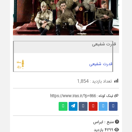
قدرت شفیعی
قدرت شفیعی
تعداد بازدید :
1,854
لینک کوتاه :
https://www.iras.ir/?p=866
منبع : ایراس
4299 بازدید