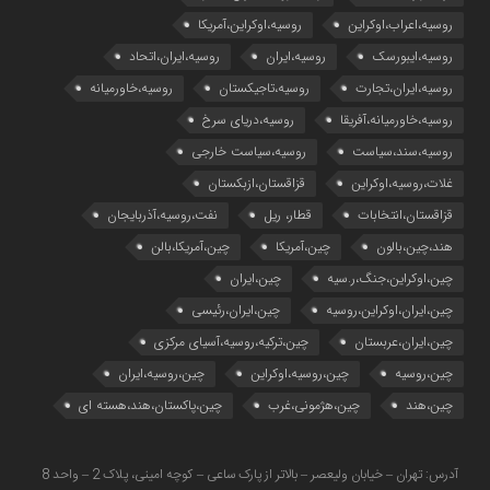
روسیه،اعراب،اوکراین
روسیه،اوکراین،آمریکا
روسیه،ایبورسک
روسیه،ایران
روسیه،ایران،اتحاد
روسیه،ایران،تجارت
روسیه،تاجیکستان
روسیه،خاورمیانه
روسیه،خاورمیانه،آفریقا
روسیه،دریای سرخ
روسیه،سند،سیاست
روسیه،سیاست خارجی
غلات،روسیه،اوکراین
قزاقستان،ازبکستان
قزاقستان،انتخابات
قطار، ریل
نفت،روسیه،آذربایجان
هند،چین،بالون
چین،آمریکا
چین،آمریکا،بالن
چین،اوکراین،جنگ،ر.سیه
چین،ایران
چین،ایران،اوکراین،روسیه
چین،ایران،رئیسی
چین،ایران،عربستان
چین،ترکیه،روسیه،آسیای مرکزی
چین،روسیه
چین،روسیه،اوکراین
چین،روسیه،ایران
چین،هند
چین،هژمونی،غرب
چین،پاکستان،هند،هسته ای
آدرس: تهران – خیابان ولیعصر – بالاتر از پارک ساعی – کوچه امینی، پلاک 2 – واحد 8