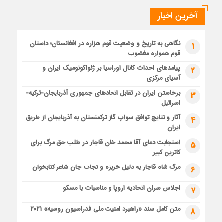
آخرین اخبار
نگاهی به تاریخ و وضعیت قوم هزاره در افغانستان؛ داستان
1
قوم همواره مغضوب
پیامدهای احداث کانال اوراسیا بر ژئواکونومیک ایران و
2
آسیای مرکزی
برخاستن ایران در تقابل اتحادهای جمهوری آذربایجان-ترکیه-
3
اسرائیل
آثار و نتایج توافق سواپ گاز ترکمنستان به آذربایجان از طریق
4
ایران
استجابت دعای آقا محمد خان قاجار در طلب حق مرگ برای
5
کاترین کبیر
مرگ شاه قاجار به دلیل خربزه و نجات جان شاعر کتابخوان
6
اجلاس سران اتحادیه اروپا و مناسبات با مسکو
7
متن کامل سند «راهبرد امنیت ملی فدراسیون روسیه» ۲۰۲۱
8