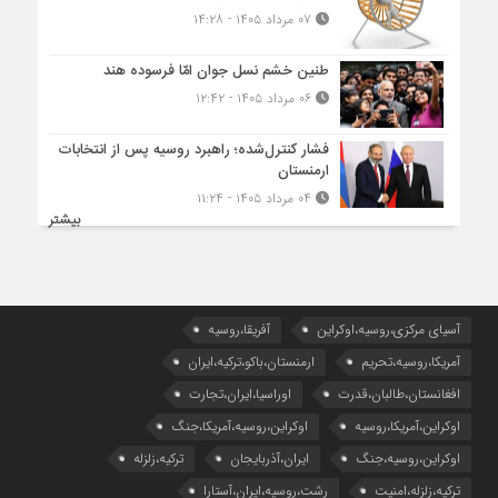
۰۷ مرداد ۱۴۰۵ - ۱۴:۲۸
طنین خشم نسل جوان امّا فرسوده هند
۰۶ مرداد ۱۴۰۵ - ۱۲:۴۲
فشار کنترل‌شده؛ راهبرد روسیه پس از انتخابات
ارمنستان
۰۴ مرداد ۱۴۰۵ - ۱۱:۲۴
بیشتر
آسیای مرکزی،روسیه،اوکراین
آفریقا،روسیه
آمریکا،روسیه،تحریم
ارمنستان،باکو،ترکیه،ایران
افغانستان،طالبان،قدرت
اوراسیا،ایران،تجارت
اوکراین،آمریکا،روسیه
اوکراین،روسیه،آمریکا،جنگ
اوکراین،روسیه،جنگ
ایران،آذربایجان
ترکیه،زلزله
ترکیه،زلزله،امنیت
رشت،روسیه،ایران،آستارا