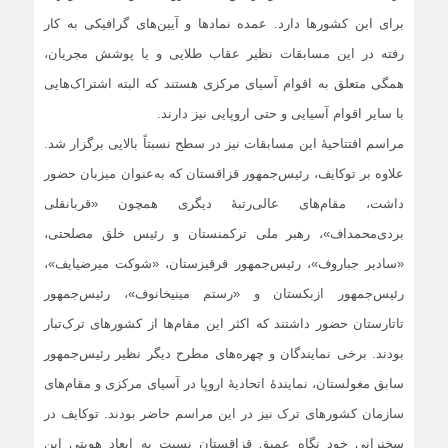
برای این کشورها دارد. عمده نمادها و آیین‌های گرافیکی به کار
رفته در این مسابقات نظیر عقاب طلایی و یا پوشش مجریان،
همگی متعلق به اقوام آسیای مرکزی هستند که البته اشتراک‌هایی
با سایر اقوام آسیایی و حتی اروپایی نیز دارند.
مراسم افتتاحیۀ این مسابقات نیز در سطح نسبتاً بالایی برگزار شد.
علاوه بر توکایف، رئیس‌جمهور قزاقستان که به‌عنوان میزبان حضور
داشت، مقام‌های عالی‌رتبۀ دیگری همچون «قربانقلی
بردی‌محمداف»، رهبر ملی ترکمنستان و رئیس خلق مصلحتی،
«سادیر جباروف»، رئیس‌جمهور قرقیزستان، «شوکت میرضیایف»،
رئیس‌جمهور ازبکستان و «رستم مینیخانوف»، رئیس‌جمهور
تاتارستان حضور داشتند که اکثر این مقام‌ها از کشورهای ترک‌تبار
بودند. برخی نمایندگان و چهره‌های مطرح دیگر نظیر رئیس‌جمهور
سابق مغولستان، نمایندۀ اتحادیۀ اروپا در آسیای مرکزی و مقام‌های
سازمان کشورهای ترک نیز در این مراسم حاضر بودند. توکایف در
سخنرانی خود نگاهِ عمیق قزاقستان نسبت به ابعاد هویتی این