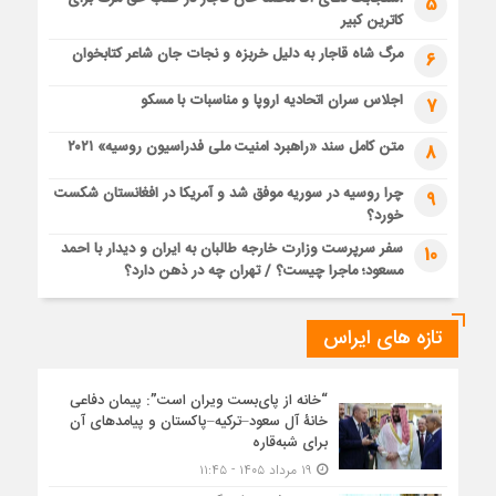
5
کاترین کبیر
مرگ شاه قاجار به دلیل خربزه و نجات جان شاعر کتابخوان
6
اجلاس سران اتحادیه اروپا و مناسبات با مسکو
7
متن کامل سند «راهبرد امنیت ملی فدراسیون روسیه» ۲۰۲۱
8
چرا روسیه در سوریه موفق شد و آمریکا در افغانستان شکست
9
خورد؟
سفر سرپرست وزارت خارجه طالبان به ایران و دیدار با احمد
10
مسعود؛ ماجرا چیست؟ / تهران چه در ذهن دارد؟
تازه های ایراس
“خانه از پای‌بست ویران است”: پیمان دفاعی
خانۀ آل سعود–ترکیه–پاکستان و پیامدهای آن
برای شبه‌قاره
۱۹ مرداد ۱۴۰۵ - ۱۱:۴۵