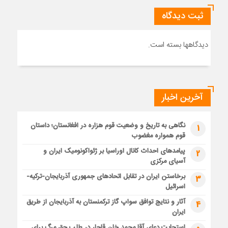
ثبت دیدگاه
دیدگاهها بسته است.
آخرین اخبار
نگاهی به تاریخ و وضعیت قوم هزاره در افغانستان؛ داستان
1
قوم همواره مغضوب
پیامدهای احداث کانال اوراسیا بر ژئواکونومیک ایران و
2
آسیای مرکزی
برخاستن ایران در تقابل اتحادهای جمهوری آذربایجان-ترکیه-
3
اسرائیل
آثار و نتایج توافق سواپ گاز ترکمنستان به آذربایجان از طریق
4
ایران
استجابت دعای آقا محمد خان قاجار در طلب حق مرگ برای