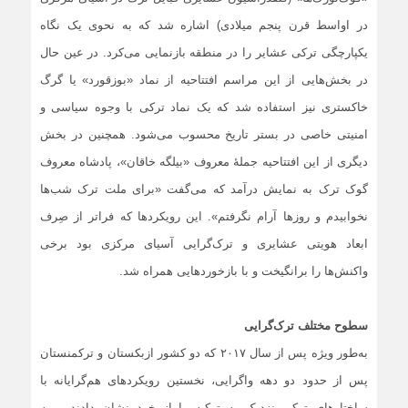
در اواسط قرن پنجم میلادی) اشاره شد که به نحوی یک نگاه
یکپارچگی ترکی عشایر را در منطقه بازنمایی می‌کرد. در عین حال
در بخش‌هایی از این مراسم افتتاحیه از نماد «بوزقورد» یا گرگ‌
خاکستری نیز استفاده شد که یک نماد ترکی با وجوه سیاسی و
امنیتی خاصی در بستر تاریخ محسوب می‌شود. همچنین در بخش
دیگری از این افتتاحیه جملۀ معروف «بیلگه خاقان»، پادشاه معروف
گوک ترک به نمایش درآمد که می‌گفت «برای ملت ترک شب‌ها
نخوابیدم و روزها آرام نگرفتم». این رویکردها که فراتر از صِرف
ابعاد هویتی عشایری و ترک‌گرایی آسیای مرکزی بود برخی
واکنش‌ها را برانگیخت و با بازخوردهایی همراه شد.
سطوح مختلف ترک‌گرایی
به‌طور ویژه پس از سال ۲۰۱۷ که دو کشور ازبکستان و ترکمنستان
پس از حدود دو دهه واگرایی، نخستین رویکردهای هم‌گرایانه با
ساختارهای ترکی نزدیک به ترکیه را از خود نشان دادند و به