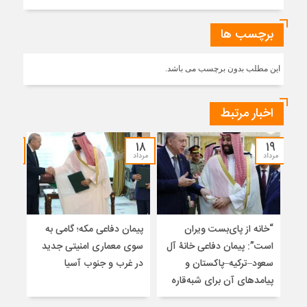
برچسب ها
این مطلب بدون برچسب می باشد.
اخبار مرتبط
۱۷
۱۸
۱۹
مرداد
مرداد
مرداد
“خانه از پای‌بست ویران
پیمان دفاعی مکه؛ گامی به
تلا
است”: پیمان دفاعی خانۀ آل
سوی معماری امنیتی جدید
ساز
سعود–ترکیه–پاکستان و
در غرب و جنوب آسیا
تلوی
پیامدهای آن برای شبه‌قاره
خاتم