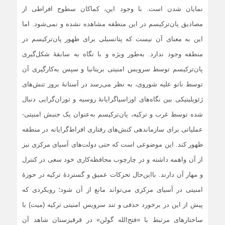
نمایان شدن است. با وجود این، کماکان سطوح افراطی از
مصادیق پان‌ترکیسم در این منطقه مشاهده نشده و نمی‌شود. اما
این به معنای آن نیست که پتانسیلی برای ظهور پان‌ترکیسم در
منطقه وجود ندارد. به‌طور ویژه و با نگاه به سابقۀ شکل‌گیری
پان‌ترکیسم توسط سرویس امنیتی بریتانیا و سپس به‌کارگیری آن
توسط ناتو علیه شوروی، به نظر می‌رسد در آستانۀ بروز تنش‌های
ژئوپلیتیکی بین نگاه‌های اوراسیاگرایانۀ روسیه و توران‌گرایی دنبال
شده توسط غرب و ترکیه، پان‌ترکیسم به‌عنوان یک جنبش امنیتی-
عملیاتی برای سازماندهی کنش‌های رفتاری افراط‌گرایانه در منطقه
ظهور کند. این موضوعی است که حتی دولت‌های آسیای مرکزی نیز
از آن واهمه داشته و در چارچوب محافظه‌کاری خود سعی در کنترل
و مهار آن دارند. بااین‌حال تحرکات عمیق و گستردۀ ترکیه در حوزۀ
امنیتی در آسیای مرکزی می‌تواند مانع از آن شود؛ رویکردی که
پیش‌ از این در برخورد حذفی و تند سرویس امنیتی ترکیه (میت) با
ساختارهای مرتبط با «فتح‌الله گولن» در قرقیزستان شاهد آن