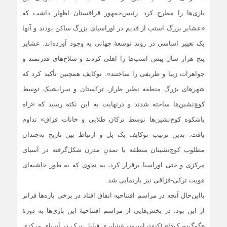
بازی‌ها را مطرح کرد. رئیس‌جمهور قزاقستان اظهار داشت که
«عشایر بزرگ استپ از قدیم در اوراسیای بزرگ ساکن بودند و آنها
یک تغییر اساسی در روند توسعۀ جهانی به وجود آورده‌اند. عشایر
پنج هزار سال پیش اسب‌ها را اهلی کردند و سلاح‌های قدرتمند و
جواهرات زیبا و ظریفی را ساختند». توکایف همچنین تأکید کرد که
شهرهای بزرگ منطقه نظیر طراز، ترکستان و سرایشیک توسط
کوچ‌نشین‌ها ساخته شدند و درنهایت به این نکته رسید که «راه
باشکوه کوچ‌نشین‌ها توسط ترکان طلایی و خانات قزاق» تداوم
یافت. بدین ترتیب توکایف یک پل و ارتباط بین تاریخ نه‌چندان
مطلوب کوچ‌نشینان منطقه با تمدنِ مدرن شکل‌گرفته در آسیای
مرکزی و حتی اوراسیا برقرار کرد، به نحوی که به طور حاشیه‌ای
هویت ترکی-قزاقی نیز بازنمایی شد.
بااین‌حال آنچه در مراسم افتتاحیه اتفاق افتاد در برخی بازه‌ها فراتر
از این بود. در بخش‌هایی از مراسم افتتاحیۀ این بازی‌ها به دورۀ
«گوگ‌تورک‌ها» (کنفدراسیون عشایری قبایل ترک در آسیای مرکزی