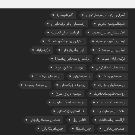
آسیای مرکزی،روسیه،اوکراین
آفریقا،روسیه
آمریکا،روسیه،تحریم
ارمنستان،باکو،ترکیه،ایران
افغانستان،طالبان،قدرت
اوراسیا،ایران،تجارت
اوکراین،آمریکا،روسیه
اوکراین،روسیه،آمریکا،جنگ
اوکراین،روسیه،جنگ
ایران،آذربایجان
ترکیه،زلزله
ترکیه،زلزله،امنیت
رشت،روسیه،ایران،آستارا
روسیه،اعراب،اوکراین
روسیه،اوکراین،آمریکا
روسیه،ایبورسک
روسیه،ایران
روسیه،ایران،اتحاد
روسیه،ایران،تجارت
روسیه،تاجیکستان
روسیه،خاورمیانه
روسیه،خاورمیانه،آفریقا
روسیه،دریای سرخ
روسیه،سند،سیاست
روسیه،سیاست خارجی
غلات،روسیه،اوکراین
قزاقستان،ازبکستان
قزاقستان،انتخابات
قطار، ریل
نفت،روسیه،آذربایجان
هند،چین،بالون
چین،آمریکا
چین،آمریکا،بالن