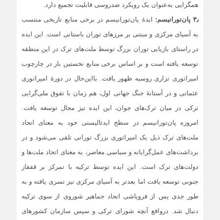
همگرایی به‌عنوان یک رویکرد ضدروسی قابلیت تجمیع دارد.
۳٫ پان‌تورانیسم:
ایدۀ پان‌تورانیسم در برخی منابع تاریخی منتسب
به آسیای مرکزی و مبتنی بر مرزهای توران باستانی است. این ایده
در راستای بازیابی توران بزرگ توسط ملت‌های ترک در این منطقه
توسعه یافته است و بر اساس برخی منابع نخستین بار در چارچوب
امپراتوری تزاری روسیه ظهور یافت. بااین‌حال در دورۀ امپراتوری
عثمانی و در آستانۀ جنگ جهانی اول، هم زمان با تفوق ملی‌گرایی
ترکی در میان ترک‌های جوان، این ایده نیز مجال توسعه یافت.
امروزه پان‌تورانیسم در سطح ایدئالیستی خود به معنای اتحاد
ملت‌های ترک ذیل یک امپراتوری بزرگ تورانی تلقی می‌شود و در
برداشت‌های عمل‌گرایانه و سیاسی معاصر، به معنای اتحاد ملت‌ها و
دولت‌های ترک است. این ایده توسط ترکیه با تمرکز بر قفقاز
جنوبی توسعه یافت اما بعدتر به آسیای مرکزی نیز تسری یافته و به
طور جدی پس از فروپاشی اتحاد جماهیر شوروی از سوی ترکیه
دنبال شد. درواقع آنچه شورای ترکی و سپس سازمان کشورهای