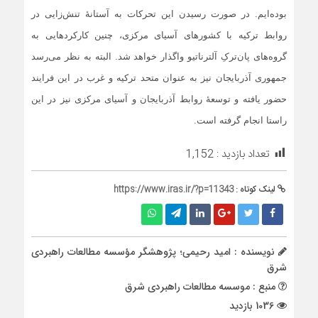
بوده‌ایم. در صورت رسیدن این تحرکات به آستانۀ تنش‌زایی در
روابط ترکیه با کشورهای آسیای مرکزی، چنین کارکردهایی به
گروه‌های پان‌ترکِ آلترناتیو واگذار خواهد شد. البته به نظر می‌رسد
جمهوری آذربایجان نیز به عنوان متحد ترکیه و غرب در این فرایند
حضور یافته و توسعۀ روابط آذربایجان و آسیای مرکزی نیز در این
راستا انجام گرفته است.
تعداد بازدید :
1,152
لینک کوتاه :
https://www.iras.ir/?p=11343
نویسنده : امید رحیمی؛ پژوهشگر مؤسسه مطالعات راهبردی
شرق
منبع : موسسه مطالعات راهبردی شرق
1036 بازدید