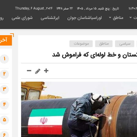
11:30:
تاریخ :
پنج شنبه, ۱۵ مرداد , ۱۴۰۵
22 صفر 1448
Thursday, 6 August , 2026
ت
مناطق
اوراسیاشناسان جوان
ایرانشناسی
شورای علمی
روی
آخری
سیاسی
مناطق
موضوعات
کستان و خط لوله‌ای که فراموش شد
1
2
3
4
5
6