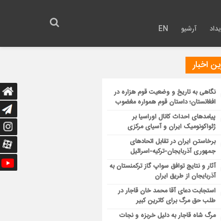
داد
آرشیو
EN
ن اخبار
نگاهی به تاریخ و وضعیت قوم هزاره در
افغانستان؛ داستان قوم همواره مغضوب
پیامدهای احداث کانال اوراسیا بر
ژئواکونومیک ایران و آسیای مرکزی
برخاستن ایران در تقابل اتحادهای
جمهوری آذربایجان-ترکیه-اسرائیل
آثار و نتایج توافق سواپ گاز ترکمنستان به
آذربایجان از طریق ایران
استجابت دعای آقا محمد خان قاجار در
طلب حق مرگ برای کاترین کبیر
مرگ شاه قاجار به دلیل خربزه و نجات