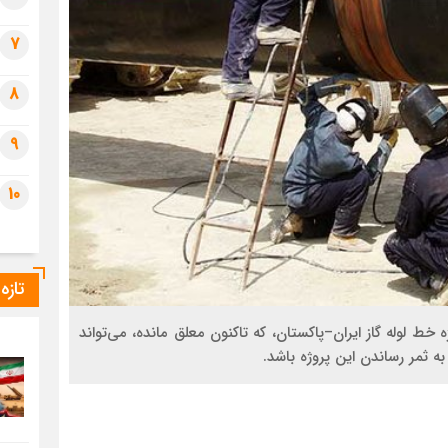
7
8
9
10
تازه
ط لوله گاز ایران–پاکستان، که تاکنون معلق مانده، می‌تواند
به ثمر رساندن این پروژه باشد.