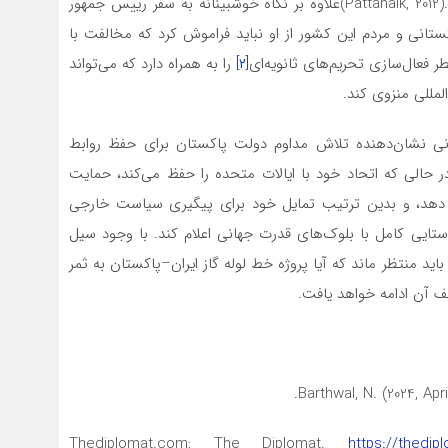
هستند و اغلب تحت تأثیر چندین عامل خارجی قرار دارند .(Pattanaik, 2012)علاوه بر نگاه خوشبینانه به سفر رییس جمهور
ستانی و مردم این کشور از او نباید فراموش کرد که مخالفت با
 فعال‌سازی تحریم‌های ثانویه‌ای
[۲]
را به همراه دارد که می‌تواند
لمللی منزوی کند.
نی نشان‌دهنده تلاش مداوم دولت پاکستان برای حفظ روابط
 حالی که اتحاد خود با ایالات متحده را حفظ می‌کند، حمایت
 دهد، و بدین ترتیب تمایل خود برای پیگیری سیاست خارجی
ستایی کامل با بلوک‌های قدرت جهانی اعلام کند. با وجود سیل
 باید منتظر ماند که آیا پروژه خط لوله گاز ایران–پاکستان به ثمر
 آن ادامه خواهد یافت.
Barthwal, N. (2024, Ap
Thediplomat.com; The Diplomat.
https://thedip