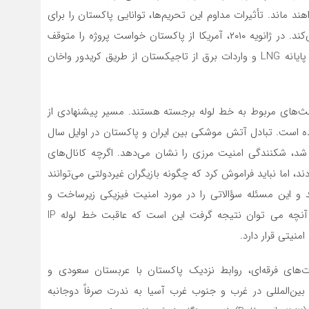
د ماند. تأثیرات مداوم این تحریم‌ها، توانایی پاکستان را برای
مشارکت در همکاری اقتصادی چشمگیر با ایران محدود می‌کند. در ژانویه ۲۰۱۰، آمریکا از پاکستان خواست پروژه را متوقف
کند و پیشنهاداتی برای جایگزینی، از جمله کمک به ساخت پایانه LNG و واردات برق از تاجیکستان از طریق کریدور واخان
ر بحث‌های مربوط به خط لوله برجسته هستند. مسیر پیشنهادی از
ه است. تبادل آتش موشکی بین ایران و پاکستان در اوایل سال
ده شد، شکنندگی امنیت مرزی را نشان می‌دهد. اگرچه کانال‌های
 اما نباید فراموش کرد که چگونه بازیگران غیردولتی می‌توانند
 این مسئله سؤالاتی را در مورد امنیت فیزیکی زیرساخت و
توانایی تضمین تأمین گاز بدون وقفه نیز مطرح می‌کند. آنچه می توان نتیجه گرفت این است که عاقبت خط لوله IP
منیتی قرار دارد.
ت‌های فرقه‌ای، روابط نزدیک پاکستان با عربستان سعودی و
بین‌المللی در غرب و جنوب غرب آسیا به ندرت صرفاً دوجانبه