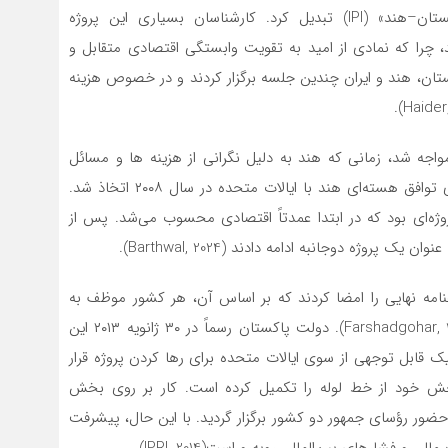
به یک طرح سه‌جانبه به نام «خط لوله گاز ایران–پاکستان–هند» (IPI) تبدیل کرد. کارشناسان بسیاری این پروژه
د، چرا که نمادی از امید به تقویت وابستگی اقتصادی متقابل و
ات منطقه‌ای بود. بین سال‌های ۱۹۹۹ و ۲۰۰۸، پاکستان، هند و ایران چندین جلسه برگزار کردند و در خصوص هزینه
اولین مانع جدی خود مواجه شد، زمانی که هند به دلیل نگرانی از هزینه ها و مسائل
امنیتی از پروژه خارج شد، اگرچه این تصمیم پس از امضای توافق هسته‌ای هند با ایالات متحده در سال ۲۰۰۸ اتخاذ شد.
روژه‌ای بود که در ابتدا عمدتاً اقتصادی محسوب می‌شد. پس از
وژه دوجانبه ادامه دادند (Barthwal, 2024).
ر توافقنامه نهایی را امضا کردند که بر اساس آن، هر کشور موظف به
تکمیل بخش خود از خط لوله تا پایان سال ۲۰۱۴ بود(Farshadgohar, 2013). دولت پاکستان رسماً در ۳۰ ژانویه ۲۰۱۳ این
 قابل توجهی از سوی ایالات متحده برای رها کردن پروژه قرار
۲۰، اعلام کرده بود که بخش خود از خط لوله را تکمیل کرده است. کار بر روی بخش
مراسم افتتاح آن با حضور رؤسای جمهور دو کشور برگزار گردید. با این حال، پیشرفت