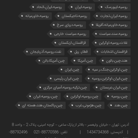
روسیه،ایبورسک
روسیه،ایران
روسیه،ایران،اتحاد
روسیه،ایران،تجارت
روسیه،تاجیکستان
روسیه،خاورمیانه
روسیه،خاورمیانه،آفریقا
روسیه،دریای سرخ
روسیه،سند،سیاست
روسیه،سیاست خارجی
غلات،روسیه،اوکراین
قزاقستان،ازبکستان
قزاقستان،انتخابات
قطار، ریل
نفت،روسیه،آذربایجان
هند،چین،بالون
چین،آمریکا
چین،آمریکا،بالن
چین،اوکراین،جنگ،ر.سیه
چین،ایران
چین،ایران،اوکراین،روسیه
چین،ایران،رئیسی
چین،ایران،عربستان
چین،ترکیه،روسیه،آسیای مرکزی
چین،روسیه
چین،روسیه،اوکراین
چین،روسیه،ایران
چین،هند
چین،هژمونی،غرب
چین،پاکستان،هند،هسته ای
آدرس: تهران – خیابان ولیعصر – بالاتر از پارک ساعی – کوچه امینی، پلاک 2 – واحد 8
| کدپستی: 1434734368 | تلفن: 88770586-021 88792496-