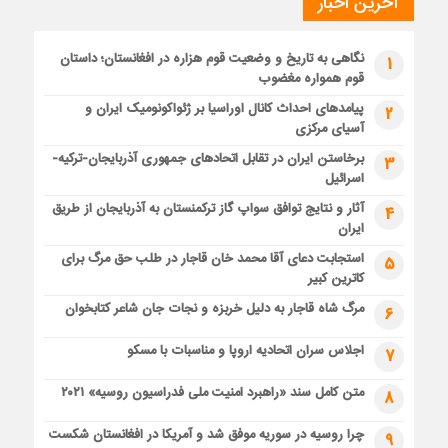
آخرین اخبار
نگاهی به تاریخ و وضعیت قوم هزاره در افغانستان؛ داستان
1
قوم همواره مغضوب
پیامدهای احداث کانال اوراسیا بر ژئواکونومیک ایران و
2
آسیای مرکزی
برخاستن ایران در تقابل اتحادهای جمهوری آذربایجان-ترکیه-
3
اسرائیل
آثار و نتایج توافق سواپ گاز ترکمنستان به آذربایجان از طریق
4
ایران
استجابت دعای آقا محمد خان قاجار در طلب حق مرگ برای
5
کاترین کبیر
مرگ شاه قاجار به دلیل خربزه و نجات جان شاعر کتابخوان
6
اجلاس سران اتحادیه اروپا و مناسبات با مسکو
7
متن کامل سند «راهبرد امنیت ملی فدراسیون روسیه» ۲۰۲۱
8
چرا روسیه در سوریه موفق شد و آمریکا در افغانستان شکست
9