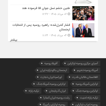
طنین خشم نسل جوان امّا فرسوده هند
۰۶ مرداد ۱۴۰۵ - ۱۲:۴۲
فشار کنترل‌شده؛ راهبرد روسیه پس از انتخابات
ارمنستان
۰۴ مرداد ۱۴۰۵ - ۱۱:۲۴
بیشتر
آسیای مرکزی،روسیه،اوکراین
آفریقا،روسیه
آمریکا،روسیه،تحریم
ارمنستان،باکو،ترکیه،ایران
افغانستان،طالبان،قدرت
اوراسیا،ایران،تجارت
اوکراین،آمریکا،روسیه
اوکراین،روسیه،آمریکا،جنگ
اوکراین،روسیه،جنگ
ایران،آذربایجان
ترکیه،زلزله
ترکیه،زلزله،امنیت
رشت،روسیه،ایران،آستارا
روسیه،اعراب،اوکراین
روسیه،اوکراین،آمریکا