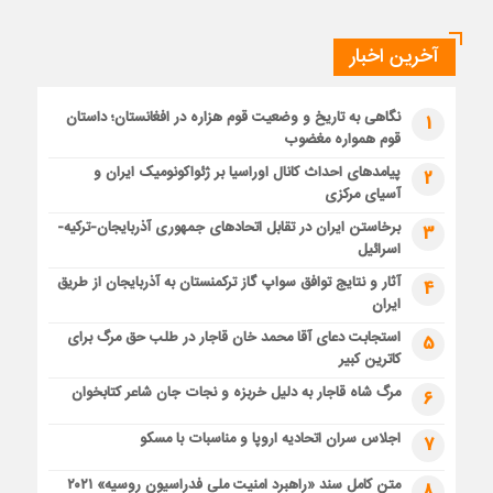
آخرین اخبار
نگاهی به تاریخ و وضعیت قوم هزاره در افغانستان؛ داستان
1
قوم همواره مغضوب
پیامدهای احداث کانال اوراسیا بر ژئواکونومیک ایران و
2
آسیای مرکزی
برخاستن ایران در تقابل اتحادهای جمهوری آذربایجان-ترکیه-
3
اسرائیل
آثار و نتایج توافق سواپ گاز ترکمنستان به آذربایجان از طریق
4
ایران
استجابت دعای آقا محمد خان قاجار در طلب حق مرگ برای
5
کاترین کبیر
مرگ شاه قاجار به دلیل خربزه و نجات جان شاعر کتابخوان
6
اجلاس سران اتحادیه اروپا و مناسبات با مسکو
7
متن کامل سند «راهبرد امنیت ملی فدراسیون روسیه» ۲۰۲۱
8