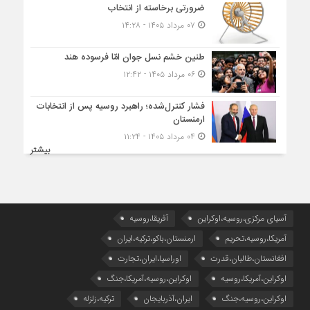
ضرورتی برخاسته از انتخاب
۰۷ مرداد ۱۴۰۵ - ۱۴:۲۸
طنین خشم نسل جوان امّا فرسوده هند
۰۶ مرداد ۱۴۰۵ - ۱۲:۴۲
فشار کنترل‌شده؛ راهبرد روسیه پس از انتخابات
ارمنستان
۰۴ مرداد ۱۴۰۵ - ۱۱:۲۴
بیشتر
آسیای مرکزی،روسیه،اوکراین
آفریقا،روسیه
آمریکا،روسیه،تحریم
ارمنستان،باکو،ترکیه،ایران
افغانستان،طالبان،قدرت
اوراسیا،ایران،تجارت
اوکراین،آمریکا،روسیه
اوکراین،روسیه،آمریکا،جنگ
اوکراین،روسیه،جنگ
ایران،آذربایجان
ترکیه،زلزله