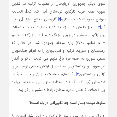
سوی دیگر، جمهوری آذربایجان از عملیات ترکیه در عَفرینِ
سوریه علیه حزب کارگران کردستان [پ. ک. ک.]، اتحادیه
جوامع دموکراتیک کردستان،
[۱]
یگان‌های مدافع خلق [ی. پ.
گ]
[۲]
و نیز داعش در ۲ ژانویه ۲۰۱۸ حمایت نمود. ختلافات
بین باکو و دمشق در جریان جنگ دوم قره باغ (۲۷ سپتامبر
– ۱۰ نوامبر ۲۰۲۰) وارد مرحله جدیدی شد. در حالی که
ارمنستان و سوریه، ترکیه و آذربایجان را به اعزام جنگجویان
سلفی سوری به جبهه قره باغ متهم می کردند، باکو و آنکارا
نیز سوریه و ارمنستان را به تسهیل ارتش مخفی ارامنه برای
آزادی ارمنستان،
[۳]
یگان‌های حفاظت خلق
[۴]
و حزب کارگران
کردستان (پ. ک. ک.) در منطقه متهم می ساختند. پیامد
این تحولات کاهش شدید سطح روابط دمشق و باکو بود.
سقوط دولت بشار اسد: چه تغییراتی در راه است؟
به نظر می رسد پس از سقوط ناگهانی دولت بشار اسد در ۸