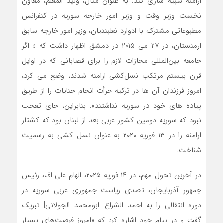
ارامنه شبیه سازی کند. به عنوان مثال، ولید المعلم، معاون
نخست وزیر وقت و وزیر امور خارجه سوریه در کنفرانس
مطبوعاتی مشترک با ادوارد نعلبندیان، وزیر امور خارجه سابق
ارمنستان، در ۲۷ می ۲۰۱۵ در دمشق اظهار داشت که « اگر
جامعه بین‌المللی مجازات لازم را برای قصابانی که در اوایل
قرن بیستم مرتکب نسل‌کشی ارامنه شدند، وضع می ‌کرد،
امروز فرزندان آن ‌ها در ترکیه جرأت انجام جنایات را از طریق
پیاده ‌های خود در سوریه نداشتند». بنابراین، جای تعجب
نبود که سوریه دومین کشور عربی بعد از لبنان بود که کشتار
ارامنه را در ۱۳ فوریه ۲۰۲۰ به عنوان نسل کشی به رسمیت
شناخت.
در آخرین تحول مهم، در ۱۴ فوریه ۲۰۲۵، الهام علی اف، رئیس
جمهور آذربایجان، تصدی ریاست جمهوری عربی سوریه در
دوره انتقالی را به احمد الشراع [ابومحمد الجولانی] تبریک
گفت و در پیام خود اشاره کرد که «امروز فرصت‌های بسیار