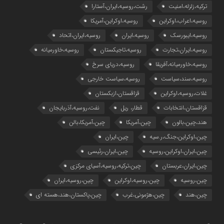
ترکیه،زلزله،امنیت
رشت،روسیه،ایران،آستارا
روسیه،اعراب،اوکراین
روسیه،اوکراین،آمریکا
روسیه،ایبورسک
روسیه،ایران
روسیه،ایران،اتحاد
روسیه،ایران،تجارت
روسیه،تاجیکستان
روسیه،خاورمیانه
روسیه،خاورمیانه،آفریقا
روسیه،دریای سرخ
روسیه،سند،سیاست
روسیه،سیاست خارجی
غلات،روسیه،اوکراین
قزاقستان،ازبکستان
قزاقستان،انتخابات
قطار، ریل
نفت،روسیه،آذربایجان
هند،چین،بالون
چین،آمریکا
چین،آمریکا،بالن
چین،اوکراین،جنگ،ر.سیه
چین،ایران
چین،ایران،اوکراین،روسیه
چین،ایران،رئیسی
چین،ایران،عربستان
چین،ترکیه،روسیه،آسیای مرکزی
چین،روسیه
چین،روسیه،اوکراین
چین،روسیه،ایران
چین،هند
چین،هژمونی،غرب
چین،پاکستان،هند،هسته ای