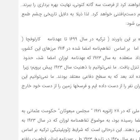
اهند کرد از فرصت سه گانه کنونی، نهایت بهره برداری را ببرند.
دست‌یافتنی خواهد کرد. لذا ذیلا به دلایل تاریخی چشم طمع
می شود:
رجب طیب اردوغان و مشاورین نئوعثمانی گرایش همواره بر این باورند ( ترکیه در سال ۱۶۹۹ تا عهدنامه کارلوفچا (
کارلوفیتز) دارای ۲۴ میلیون متر مربع حدود جغرافیایی بود، اما بر اساس تفاهم‌نامه امضا شده در ۱۹۱۴ مرزهای این کشور،
۲.۵ میلیون متر مربع کاهش یافت. ۹ سال بعد ازآان، در قرداد منعقده به سال ۱۹۲۳ که عهدنامه لوزان امضا شد، حدود
جغرافیایی سیاسی ترکیه به ۷۸۰ متر مربع و شرایط فعلی تنزل یافت. ما نمی‌توانیم با ذهنیت سال ۱۹۲۳ پیش برویم؛ زیرا
اند بعد که به سطح دفاعی معتقد بودند. ما نمی‌توانیم این
ن نفر را از دست داده ایم و فرسخها زمین را از دست خود خارج
در حقیقت، اردوغان و همفکرانش پیش از طرح مفاد میثاق ملی که در ۲۸ ژانویه ۱۹۲۱ “ مجلس مبعوثان” حکومت عثمانی به
منظور پایان بخشیدن به جنگ جهانی اول با ۷ ماده به امضا رسیده بود، به موضوع تفاهمنامه لوزان که در سال ۱۹۲۳ به
 می دهند. این درحالی است که شرایط ژئوپلیتیکی ترکیه بر اساس
میثاق ملی قابل تغییر نیست و قرارداد امضا شده میثاق ملی به سال ۱۹۲۰ در تاریخ ۱۹۲۳ طی عهدنامه لوزان قطعیت یافته