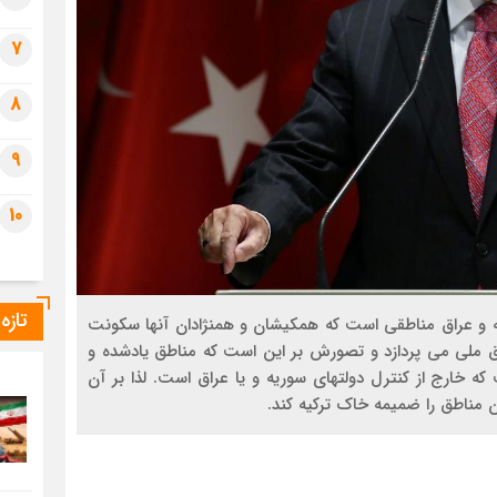
7
8
9
10
تازه
ه و عراق مناطقی است که همکیشان و همنژادان آنها سکونت
اق ملی می پردازد و تصورش بر این است که مناطق یادشده و
خارج از کنترل دولتهای سوریه و یا عراق است. لذا بر آن
ن مناطق را ضمیمه خاک ترکیه کند.