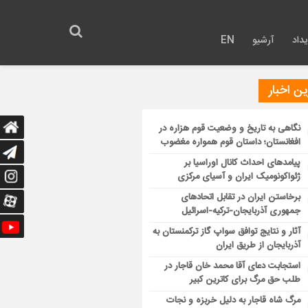
داد
آرشیو
EN
ن اخبار
نگاهی به تاریخ و وضعیت قوم هزاره در
افغانستان؛ داستان قوم همواره مغضوب
پیامدهای احداث کانال اوراسیا بر
ژئواکونومیک ایران و آسیای مرکزی
برخاستن ایران در تقابل اتحادهای
جمهوری آذربایجان-ترکیه-اسرائیل
آثار و نتایج توافق سواپ گاز ترکمنستان به
آذربایجان از طریق ایران
استجابت دعای آقا محمد خان قاجار در
طلب حق مرگ برای کاترین کبیر
مرگ شاه قاجار به دلیل خربزه و نجات