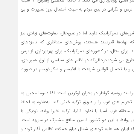
ویژه در بازه های انتخاباتی و برگزاری رفراندم ها)، از سه عنصر اصلی بهره‌برداری می کنند: ۱. جاذبه شخصی رهبران، ۲. شبکه
 ابعاد داخلی، منطقه ای و بین المللی،۳. ایجاد ترس و نگرانی در بین مردم به جهت احتمال بروز تغییرات و بی
رهای دموکراتیک دارند اما در عین‌حال، تفاوت‌های زیادی نیز
 نهادها قدرتمند هستند، روش‌های متناظری که نامزدهای
. برای مثال، در کشورهای دموکراتیک، برای بهره‌برداری از ترس
ح می شود؛ درحالی‌که در نظام های سیاسی از نوع هیبریدی،
ی و یا تحمیل قوانین شریعت یا لائیسم و سکولاریسم در صورت
تمند روسیه گرفتار در بحران اوکراین است؛ لذا عموما مجبور به
حریم های غرب را از طریق ترکیه خنثی کند. به‌علاوه به لحاظ
قه غرب آسیا را ندارد. ثانیا، ترکیه اخیرا روابط نزدیکی با
زی روابط با این دو کشور، تامین منافع مشترک در سوریه است.
چراکه ایران هم علیه کردهای شمال عراق حملات نظامی آغاز کرده و