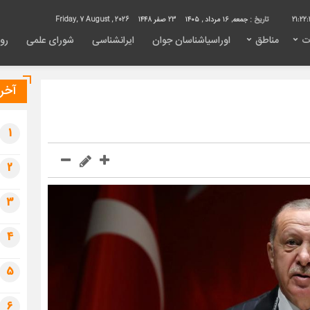
21:22:
تاریخ :
جمعه, ۱۶ مرداد , ۱۴۰۵
23 صفر 1448
Friday, 7 August , 2026
ت
مناطق
اوراسیاشناسان جوان
ایرانشناسی
شورای علمی
روی
آخری
1
2
3
4
5
6