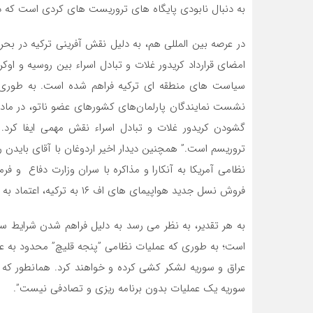
به دنبال نابودی پایگاه های تروریست های کردی است که در
در عرصه بین المللی هم، به دلیل نقش آفرینی ترکیه در بح
امضای قرارداد کریدور غلات و تبادل اسراء بین روسیه و او
سیاست های منطقه ای ترکیه فراهم شده است. به طوری 
نشست نمایندگان پارلمان‌های کشورهای عضو ناتو، در مادرید
گشودن کریدور غلات و تبادل اسراء نقش مهمی ایفا کرد. ت
نظامی آمریکا به آنکارا و مذاکره با سران وزارت دفاع و 
فروش نسل جدید هواپیمای های اف ۱۶ به ترکیه، اعتماد به نفس تازه‌ای به رهبران حزب عدالت و توسعه بخشیده است.
به هر تقدیر، به نظر می رسد به دلیل‌ فراهم شدن شرایط سه گ
است؛ به طوری که عملیات نظامی ”پنجه قلیچ” محدود به ع
عراق و سوریه لشکر کشی کرده و خواهند کرد. همانطور که ا
سوریه یک عملیات بدون برنامه ریزی و تصادفی نیست”.