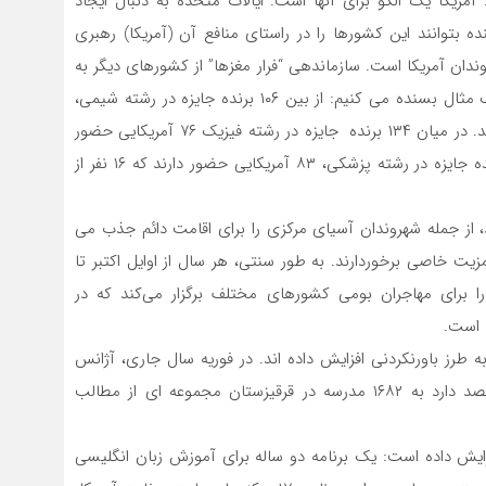
آمریکا یک الگو برای آنها است. ایالات متحده به دنبال ایجاد
بتوانند این کشورها را در راستای منافع آن (آمریکا) رهبری
روندان آمریکا است. سازماندهی “فرار مغزها” از کشورهای دیگر به
ایالات متحده کمک زیادی به این امر کرده است. به ذکر یک مثال بسنده می کنیم: از بین ۱۰۶ برنده جایزه در رشته شیمی،
۵۴ نفر آمریکایی هستند که از این تعداد ۱۰ نفر مهاجر هستند. در میان ۱۳۴ برنده جایزه در رشته فیزیک ۷۶ آمریکایی حضور
دارند که از این تعداد ۱۸ نفر مهاجر هستند. در بین ۱۳۹ برنده جایزه در رشته پزشکی، ۸۳ آمریکایی حضور دارند که ۱۶ نفر از
، از جمله شهروندان آسیای مرکزی را برای اقامت دائم جذب می
زیت خاصی برخوردارند. به طور سنتی، هر سال از اوایل اکتبر تا
 را برای مهاجران بومی کشورهای مختلف برگزار می‌کند که در
 است.
به طرز باورنکردنی افزایش داده اند. در فوریه سال جاری، آژانس
توسعه بین المللی ایالات متحده (USAID) اعلام کرد که قصد دارد به ۱۶۸۲ مدرسه در قرقیزستان مجموعه ای از مطالب
ایش داده است: یک برنامه دو ساله برای آموزش زبان انگلیسی