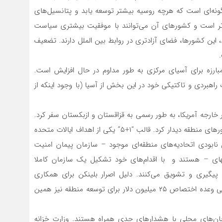
ونه‌ای است که هرچه روسیه بیشتر توسعه یابد و پتانسیل‌های
‌تر است و کشورهای آن می‌توانند با موفقیت بیشتری سیاست
، این کشورها، فضای آزادتری در روابط بین الملل دارند. تضعیف
مبارزه برای آسیای مرکزی به طور مداوم در حال افزایش است.
راهبردی و تاکتیکی خود در این بخش از آسیا (با وجود اینکه از
وزیر امور خارجه آمریکا، به طور رسمی به قزاقستان و ازبکستان سفر کرد.
وی در مدت اقامت خود ​​در شهر آستانه با وزرای خارجه کشورهای منطقه دیدار کرد. قالب “۱+۵” یکی از اهداف ایالات متحده
ل نابودی اتحادیه‌های منطقه‌ای موجود – سازمان پیمان امنیت
های – هستند و با اقدام‌های خود تشکیل یک سازمان کاملا
یگیری و تشویق می‌کنند. دلیل اصرار بلینکن برای همکاری
نزدیک‌تر بین منطقه‌ای میان کشورهای آسیای مرکزی و حتی وعده اختصاص ۲۵ میلیون دلار برای توسعه منطقه نیز همین
زبان‌های محلی با هشدارهای جدی همراه هستند. وزارت خزانه