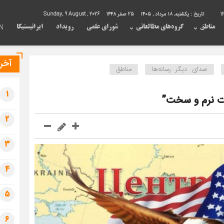
1
تاریخ :
یکشنبه, ۱۸ مرداد , ۱۴۰۵
25 صفر 1448
Sunday, 9 August , 2026
مناطق
گروه‌های مطالعاتی
شورای علمی
رویداد
ایرانیستیکا
N
آخری
صدای دیگر رسانه‌ها
مناطق
1
رت نرم و سخت”
2
3
4
5
6