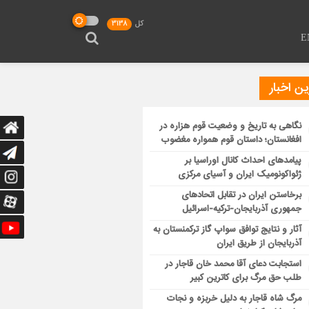
کل
3138
E
ن اخبار
نگاهی به تاریخ و وضعیت قوم هزاره در
افغانستان؛ داستان قوم همواره مغضوب
پیامدهای احداث کانال اوراسیا بر
ژئواکونومیک ایران و آسیای مرکزی
برخاستن ایران در تقابل اتحادهای
جمهوری آذربایجان-ترکیه-اسرائیل
آثار و نتایج توافق سواپ گاز ترکمنستان به
آذربایجان از طریق ایران
استجابت دعای آقا محمد خان قاجار در
طلب حق مرگ برای کاترین کبیر
مرگ شاه قاجار به دلیل خربزه و نجات