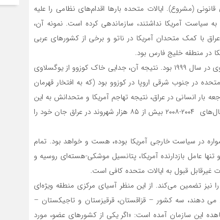
قانونی (مشروع). ایالات متحده بارها اقدام‌های نظامی را علیه
ی به سیاست آمریکا نداشتند، سازماندهی کرده است. نمونه آن،
با کمک متحدان آمریکا در ناتو و برخی از کشورهای عربی
کا در منطقه خلیج فارس بود.
نمونه دیگر، جنگ ناتو به رهبری ایالات متحده علیه یوگسلاوی در سال ۱۹۹۹ بود. نتیجه آن، جدایی خاک کوزوو از یوگسلاوی
متحده در جنوب شرقی اروپا در کوزوو بود (که به افتخار قهرمان
اجعه بار انسانی در عراق، نتیجه تهاجم آمریکا و متحدانش به این
کشور در سال ۲۰۰۳ بود. بر اساس گزارش دولت عراق، در سال‌های ۲۰۰۴-۲۰۰۸ بیش از ۸۵ هزار شهروند در عراق جان خود را
مواره در سیاست خارجی آمریکا بوده، هست و خواهد بود. تمام
و تنها عامل بازدارنده آمریکا، پتانسیل موشکی-هسته‌ای روسیه و
ت غیرقابل قبول به ایالات متحده کافی است.
ا نیز تضمین می‌کند. از این منظر آسیای مرکزی منطقه ویژه‌ای
 می دهند، سه کشور – قزاقستان، قرقیزستان و تاجیکستان –
سازمان پیمان امنیت جمعی هستند. در ماده ۴ معاهده این سازمان آمده است: «اگر یکی از کشورهای عضو، مورد