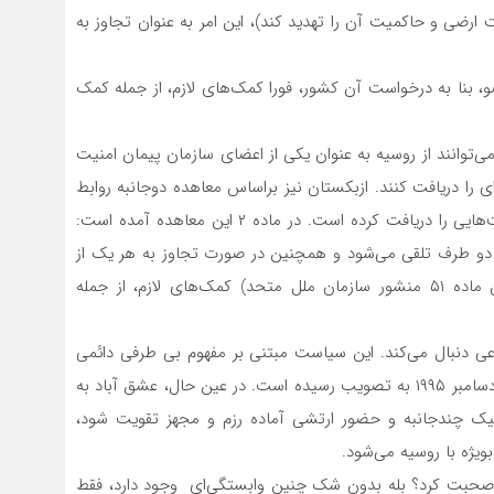
 ارضی و حاکمیت آن را تهدید کند)، این امر به عنوان تجاوز به
 بنا به درخواست آن کشور، فورا کمک‌های لازم، از جمله کمک
می‌توانند از روسیه به عنوان یکی از اعضای سازمان پیمان امنیت
را دریافت ‌کنند. ازبکستان نیز براساس معاهده دوجانبه روابط
متحدانه با روسیه که در سال ۲۰۰۵ امضا شد، چنین ضمانت‌هایی را دریافت کرده است. در ماده ۲ این معاهده آمده است:
هر دو طرف تلقی می‌شود و همچنین در صورت تجاوز به هر یک از
طرف‌ها، طرف دیگر براساس حق دفاع دسته جمعی (طبق ماده ۵۱ منشور سازمان ملل متحد) کمک‌های لازم، از جمله
اعی دنبال می‌کند. این سیاست مبتنی بر مفهوم بی طرفی دائمی
است که در قطعنامه ویژه مجمع عمومی سازمان ملل در ۱۲ دسامبر ۱۹۹۵ به تصویب رسیده است. در عین حال، عشق آباد به
ماتیک چندجانبه و حضور ارتشی آماده رزم و مجهز تقویت شود،
یژه با روسیه می‌شود.
ه صحبت کرد؟ بله بدون شک چنین وابستگی‌ای وجود دارد، فقط