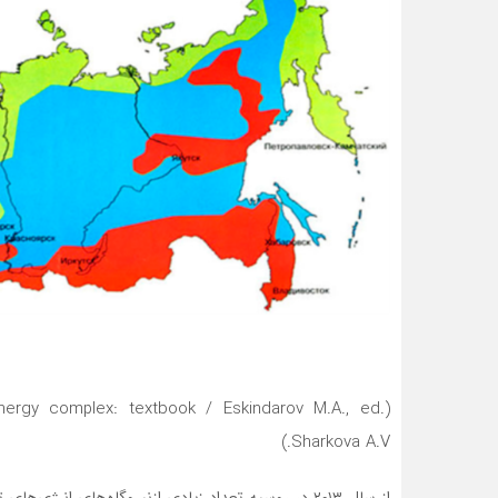
ergy complex: textbook / Eskindarov M.A., ed.
Sharkova A.V.)
از سال ۲۰۱۳ در روسیه تعداد زیادی ازنیروگاه‌های انر