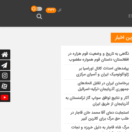
کل
3137
E
ن اخبار
نگاهی به تاریخ و وضعیت قوم هزاره در
افغانستان؛ داستان قوم همواره مغضوب
پیامدهای احداث کانال اوراسیا بر
ژئواکونومیک ایران و آسیای مرکزی
برخاستن ایران در تقابل اتحادهای
جمهوری آذربایجان-ترکیه-اسرائیل
آثار و نتایج توافق سواپ گاز ترکمنستان به
آذربایجان از طریق ایران
استجابت دعای آقا محمد خان قاجار در
طلب حق مرگ برای کاترین کبیر
مرگ شاه قاجار به دلیل خربزه و نجات