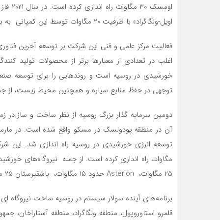
اومسک ۰
اویل-ولگاگراد» با ظرفیت ۲۰ مگاوات توسط این کمپانی به بهره برداری رسید.
فعالیت مرکز علمی و فنی این شرکت بر توسعه آخرین فناوری
توجهی در حفظ منابع سیاره و همچنین محیط زیست، از جمله با کاهش ا
دومین سرمایه گذار بزرگ روسیه از نظر ساخت و ساز در ز
۲۵ مگاوات، Asterion حدود ۱۵ مگاوات، باشقیرستان ۲۵ مگاوات، و قلمرو استاوروپل ۱۵ مگاوات.
قلمرو استاوروپول، منطقه ولگاگراد، منطقه آستاراخان، ج