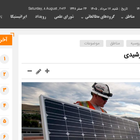
14
تاریخ :
شنبه, ۱۷ مرداد , ۱۴۰۵
24 صفر 1448
Saturday, 8 August , 2026
مناطق
گروه‌های مطالعاتی
شورای علمی
رویداد
ایرانیستیکا
N
آخری
روسیه
مناطق
موضوعات
رشیدی
1
2
3
4
5
6