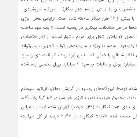
شده است. نیروگاه خورشیدی buribaeskaya (جمهوری باشقیرستان با بیش از ۱۰۰ هزار بیکار)، نیروگاه خورشیدی
petrovolotskaya و نیروگاه sakmarsk در منطقه اورنبورگ با بیش از ۴۶ هزار بیکار ساخته شده است. ارزیابی نقش انرژی
ویت‌ها در حل مشکلات بیکاری در روسیه است. از یک سو، ساخت
العبور که یافتن شغل برای مردم دشوار است، از نظر اقتصادی
ه معرفی شده، به ویژه با سازماندهی تولید تجهیزات،‌ می‌تواند
قاز شمالی را خنثی کند. طبق ارزیابی‌ها، اثر اقتصادی و سود
خالص در صنعت انرژی تجدیدپذیر تا سال ۲۰۲۴ بالغ بر ۵۹ میلیارد روبل و مالیات بر سود ۱۱ میلیارد روبل تخمین زده شده
شده توسط نیروگاه‌های روسیه در گزارش عملکرد اپراتور سیستم
ups ارائه شده است. (www.so-ups.ru) تا اول ژانویه سال ۲۰۲۱، مجموع ظرفیت نصب انرژی خورشیدی ۱٫۷ گیگاوات (۰٫۷
درصد) است. نیروگاه‌های برق آبی ۲۰٫۳۵ درصد و توربین‌های بادی ۱٫۰۳ گیگاوات (۰٫۴۲ درصد) گزارش شده است. بنابراین
بخش انرژی تجدیدپذیر فدراسیون روسیه دارای ظرفیت کل نصب شده ۵۲٫۷۳ گیگاوات یا ۲۱٫۴۷ درصد از کل ظرفیت