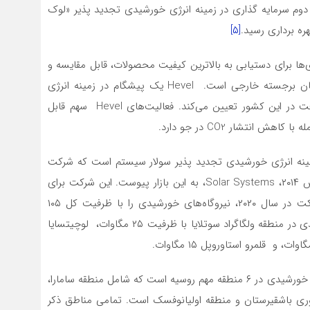
۳ مگاوات راه اندازی کرده است. در سال ۲۰۲۱ فاز دوم سرمایه گذاری در زمینه انرژی خورشیدی تجدید پذیر «لوک
[۵]
‌ها برای دستیابی به بالاترین کیفیت محصولات، قابل مقایسه و
اغلب در تعدادی از معیارها برتر از محصولات تولید کنندگان برجسته خارجی است. Hevel یک پیشگام در زمینه انرژی
خورشیدی در روسیه است و روندهایی را برای توسعه صنعت در این کشور تعیین‌ می‌کند. فعالیت‌های Hevel سهم قابل
نتشار CO2 در جو دارد.
مینه انرژی خورشیدی تجدید پذیر سولار سیستم است که شرکت
آن در منطقه پودولسک در مسکو واقع شده است. در مارس ۲۰۱۴، Solar Systems، به این بازار پیوست. این شرکت برای
توسعه انرژی خورشیدی در روسیه راه اندازی شد. این شرکت در سال ۲۰۲۰، نیروگاه‌های خورشیدی را با ظرفیت کل ۱۰۵
مگاوات راه اندازی کرده است. از جمله نیروگاه‌های خورشیدی در منطقه ولگاگراد سوتلایا با ظرفیت ۲۵ مگاوات، لوچیتسایا
برنامه‌های آینده سولار سیستم در روسیه ساخت نیروگاه ای خورشیدی در ۶ منطقه مهم روسیه است که شامل منطقه سامارا،
مهوری باشقیرستان و منطقه اولیانوفسک است. تمامی مناطق ذکر