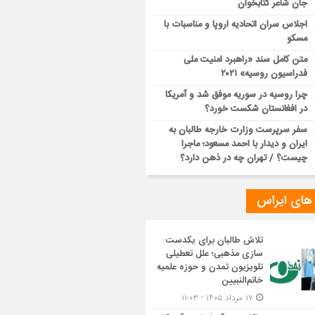
جان شاعر کتابخوان
اجلاس سران اتحادیه اروپا و مناسبات با
مسکو
متن کامل سند «راهبرد امنیت ملی
فدراسیون روسیه» ۲۰۲۱
چرا روسیه در سوریه موفق شد و آمریکا
در افغانستان شکست خورد؟
سفر سرپرست وزارت خارجه طالبان به
ایران و دیدار با احمد مسعود؛ ماجرا
چیست؟ / تهران چه در ذهن دارد؟
 های ایراس
تلاش طالبان برای یکدست
سازی مذهبی؛ علل تعطیلی
تلویزیون تمدن و حوزه علمیه
خاتم‌النبیین
۱۷ مرداد ۱۴۰۵ - ۱۱:۰۳