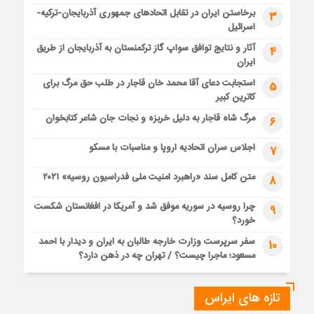
برخاستن ایران در تقابل اتحادهای جمهوری آذربایجان-ترکیه-
3
اسرائیل
آثار و نتایج توافق سواپ گاز ترکمنستان به آذربایجان از طریق
4
ایران
استجابت دعای آقا محمد خان قاجار در طلب حق مرگ برای
5
کاترین کبیر
مرگ شاه قاجار به دلیل خربزه و نجات جان شاعر کتابخوان
6
اجلاس سران اتحادیه اروپا و مناسبات با مسکو
7
متن کامل سند «راهبرد امنیت ملی فدراسیون روسیه» ۲۰۲۱
8
چرا روسیه در سوریه موفق شد و آمریکا در افغانستان شکست
9
خورد؟
سفر سرپرست وزارت خارجه طالبان به ایران و دیدار با احمد
10
مسعود؛ ماجرا چیست؟ / تهران چه در ذهن دارد؟
تازه های ایراس