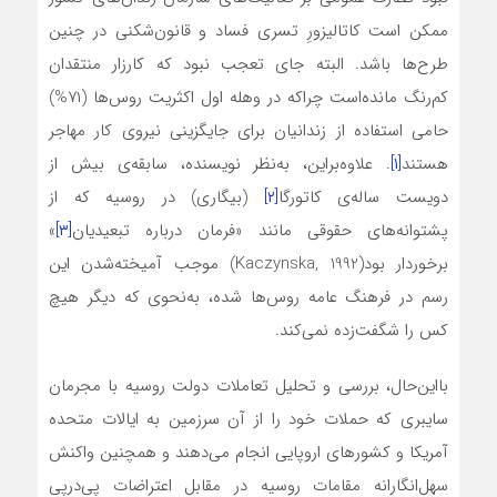
ممکن است کاتالیزورِ تسری فساد و قانون‌شکنی در چنین
طرح‌ها باشد. البته جای تعجب نبود که کارزار منتقدان
کم‌رنگ مانده‌است چراکه در وهله اول اکثریت روس‌ها (۷۱%)
حامی استفاده از زندانیان برای جایگزینی نیروی کار مهاجر
هستند
[۱]
. علاوه‌بر‌این، به‌نظر نویسنده، سابقه‌ی بیش از
دویست ساله‌ی کاتورگا
[۲]
(بیگاری) در روسیه که از
پشتوانه‌‌های حقوقی مانند «فرمان درباره تبعیدیان
[۳]
»
برخوردار بود(Kaczynska, 1992) موجب آمیخته‌شدن این
رسم در فرهنگ عامه‌ روس‌ها شده، به‌نحوی که دیگر هیچ
کس را شگفت‌زده نمی‌کند.
با‌این‌حال، بررسی و تحلیل تعاملات دولت روسیه با مجرمان
سایبری که حملات خود را از آن سرزمین به ایالات متحده
آمریکا و کشورهای اروپایی انجام می‌دهند و همچنین واکنش
سهل‌انگارانه مقامات روسیه در مقابل اعتراضات پی‌در‌پی