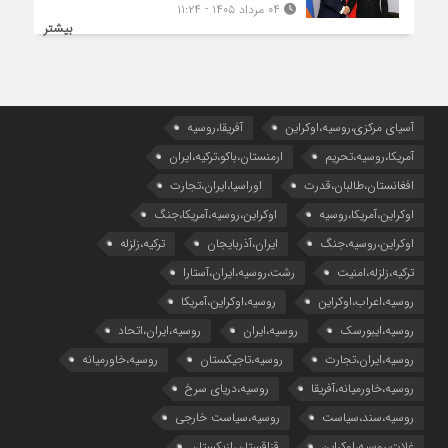
۰۴ مرداد ۱۴۰۵ - ۱۱:۲۴
بیشتر
آسیای مرکزی،روسیه،اوکراین
آفریقا،روسیه
آمریکا،روسیه،تحریم
ارمنستان،باکو،ترکیه،ایران
افغانستان،طالبان،قدرت
اوراسیا،ایران،تجارت
اوکراین،آمریکا،روسیه
اوکراین،روسیه،آمریکا،جنگ
اوکراین،روسیه،جنگ
ایران،آذربایجان
ترکیه،زلزله
ترکیه،زلزله،امنیت
رشت،روسیه،ایران،آستارا
روسیه،اعراب،اوکراین
روسیه،اوکراین،آمریکا
روسیه،ایبورسک
روسیه،ایران
روسیه،ایران،اتحاد
روسیه،ایران،تجارت
روسیه،تاجیکستان
روسیه،خاورمیانه
روسیه،خاورمیانه،آفریقا
روسیه،دریای سرخ
روسیه،سند،سیاست
روسیه،سیاست خارجی
غلات،روسیه،اوکراین
قزاقستان،ازبکستان