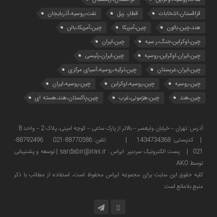
قزاقستان،انتخابات
قطار، ریل
نفت،روسیه،آذربایجان
هند،چین،بالون
چین،آمریکا
چین،آمریکا،بالن
چین،اوکراین،جنگ،ر.سیه
چین،ایران
چین،ایران،اوکراین،روسیه
چین،ایران،رئیسی
چین،ایران،عربستان
چین،ترکیه،روسیه،آسیای مرکزی
چین،روسیه
چین،روسیه،اوکراین
چین،روسیه،ایران
چین،هند
چین،هژمونی،غرب
چین،پاکستان،هند،هسته ای
آدرس: تهران – خیابان ولیعصر – بالاتر از پارک ساعی – کوچه امینی، پلاک 2 – واحد 8
| کدپستی: 1434734368 | تلفن: 88770586-021 88792496-
021 | پست الکترونیک سردبیر ایراس : sardabir@iras.ir |
توسعه و پشتیبانی
توسط AKO
كليه حقوق این سایت برای مجموعه ایراس محفوظ است، استفاده از مطالب با ذكر
منبع بلامانع است.