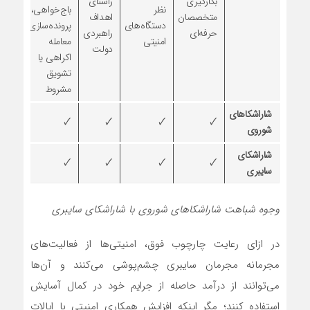
بکارگیری
راستای
نظر
باج‌خواهی،
متخصصان
اهداف
حب
دستگاه‌های
پرونده‌سازی،
حرفه‌ای
راهبردی
امنیتی
معامله
دولت
اکراهی یا
تشویق
مشروط
شاراشکاهای
🗸
🗸
🗸
🗸
🗸
شوروی
شاراشکای
×
🗸
🗸
🗸
🗸
سایبری
وجوه شباهت شاراشکا‌های شوروی با شاراشکای سایبری
در ازای رعایت چارچوب فوق، امنیتی‌ها از فعالیت‌های
مجرمانه مجرمان سایبری چشم‌پوشی می‌کنند و آن‌ها
می‌توانند از درآمد حاصله از جرایم خود در کمال آسایش
استفاده کنند؛ مگر اینکه افزایش همکاری امنیتی با ایالات