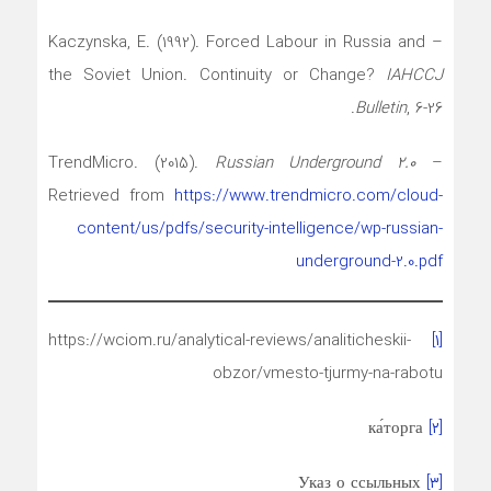
– Kaczynska, E. (1992). Forced Labour in Russia and
the Soviet Union. Continuity or Change?
IAHCCJ
Bulletin
, 6-26.
Russian Underground 2.0
– TrendMicro. (2015).
Retrieved from
https://www.trendmicro.com/cloud-
content/us/pdfs/security-intelligence/wp-russian-
underground-2.0.pdf
https://wciom.ru/analytical-reviews/analiticheskii-
[۱]
obzor/vmesto-tjurmy-na-rabotu
ка́торга
[۲]
Указ о ссыльных
[۳]