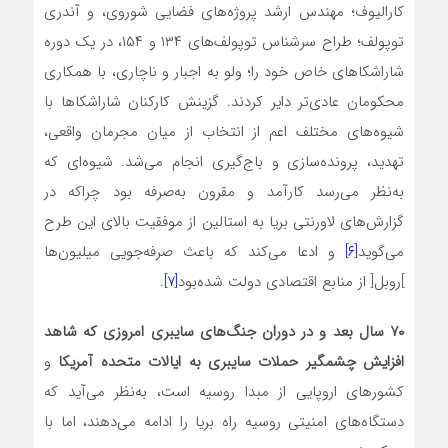
کارالیوف؛ مهندس ارشد پروژه‌های فضایی شوروی، و آندری
توپولف؛ طراح سرشناس توپولف‌های ۱۳۴ و ۱۵۴، در یک دوره
شاراشکا‌های خاص خود را؛ ولو به اجبار و ناچاری، با همکاری
محکومان عادی‌تر دایر کردند. گزینش کارکنان شاراشکا‌ها با
شیوه‌های مختلف اعم از انتخاب از میان مجرمان واقعی،
تهدید، پرونده‌سازی و باج‌گیری انجام می‌شد. شیوه‌ای که
به‌نظر می‌رسد کارآمد و مقرون به‌صرفه بود چراکه در
گزارش‌های لاورنتی بریا به استالین از موفقیت بالای این طرح
می‌گوید
[۶]
و ادعا می‌کند که باعث صرفه‌جویی میلیون‌ها
]روبل[ از منابع اقتصادی دولت شده‌بود
[۷]
.
۷۰ سال بعد و در دوران جنگ‌های سایبری امروزی که شاهد
افزایش چشمگیر حملات سایبری به ایالات متحده آمریکا
و
کشورهای اروپایی از مبدا روسیه است، به‌نظر می‌آید که
دستگاه‌های امنیتی روسیه راه بریا را ادامه می‌دهند، اما با