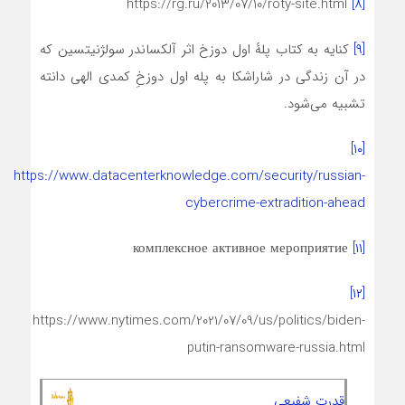
https://rg.ru/2013/07/10/roty-site.html
[۸]
[۹]
کنایه به کتاب پلهٔ اول دوزخ اثر آلکساندر سولژنیتسین که
در آن زندگی در شاراشکا به پله اول دوزخِ کمدی الهی دانته
تشبیه می‌شود.
[۱۰]
https://www.datacenterknowledge.com/security/russian-
cybercrime-extradition-ahead
комплексное активное мероприятие
[۱۱]
[۱۲]
https://www.nytimes.com/2021/07/09/us/politics/biden-
putin-ransomware-russia.html
قدرت شفیعی