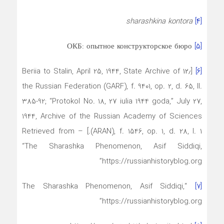
sharashkina
kontora
[۴]
ОКБ: опытное конструкторское бюро
[۵]
[۱۲٫ Beriia to Stalin, April 25, 1944, State Archive of
[۶]
the Russian Federation (GARF), f. 9401, op. 2, d. 65, ll.
385-92; “Protokol No. 18, 27 iulia 1944 goda,” July 27,
1944, Archive of the Russian Academy of Sciences
(ARAN), f. 1546, op. 1, d. 28, l. 1.] – Retrieved from
“The Sharashka Phenomenon, Asif Siddiqi,
https://russianhistoryblog.org”
“The Sharashka Phenomenon, Asif Siddiqi,
[۷]
https://russianhistoryblog.org”