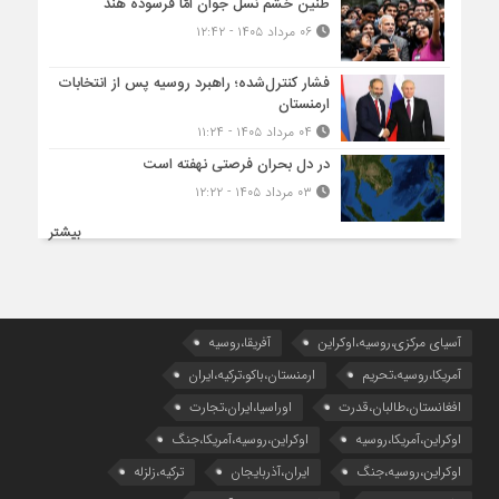
طنین خشم نسل جوان امّا فرسوده هند
۰۶ مرداد ۱۴۰۵ - ۱۲:۴۲
فشار کنترل‌شده؛ راهبرد روسیه پس از انتخابات
ارمنستان
۰۴ مرداد ۱۴۰۵ - ۱۱:۲۴
در دل بحران فرصتی نهفته است
۰۳ مرداد ۱۴۰۵ - ۱۲:۲۲
بیشتر
آسیای مرکزی،روسیه،اوکراین
آفریقا،روسیه
آمریکا،روسیه،تحریم
ارمنستان،باکو،ترکیه،ایران
افغانستان،طالبان،قدرت
اوراسیا،ایران،تجارت
اوکراین،آمریکا،روسیه
اوکراین،روسیه،آمریکا،جنگ
اوکراین،روسیه،جنگ
ایران،آذربایجان
ترکیه،زلزله