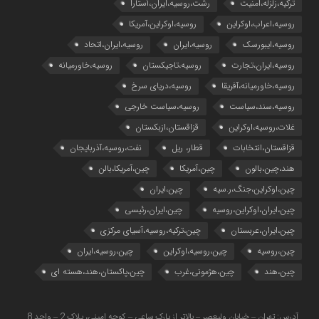
ترکیه،زلزله،امنیت
رشت،روسیه،ایران،آستارا
روسیه،اعراب،اوکراین
روسیه،اوکراین،آمریکا
روسیه،ایبورسک
روسیه،ایران
روسیه،ایران،اتحاد
روسیه،ایران،تجارت
روسیه،تاجیکستان
روسیه،خاورمیانه
روسیه،خاورمیانه،آفریقا
روسیه،دریای سرخ
روسیه،سند،سیاست
روسیه،سیاست خارجی
غلات،روسیه،اوکراین
قزاقستان،ازبکستان
قزاقستان،انتخابات
قطار، ریل
نفت،روسیه،آذربایجان
هند،چین،بالون
چین،آمریکا
چین،آمریکا،بالن
چین،اوکراین،جنگ،ر.سیه
چین،ایران
چین،ایران،اوکراین،روسیه
چین،ایران،رئیسی
چین،ایران،عربستان
چین،ترکیه،روسیه،آسیای مرکزی
چین،روسیه
چین،روسیه،اوکراین
چین،روسیه،ایران
چین،هند
چین،هژمونی،غرب
چین،پاکستان،هند،هسته ای
آدرس: تهران – خیابان ولیعصر – بالاتر از پارک ساعی – کوچه امینی، پلاک 2 – واحد 8