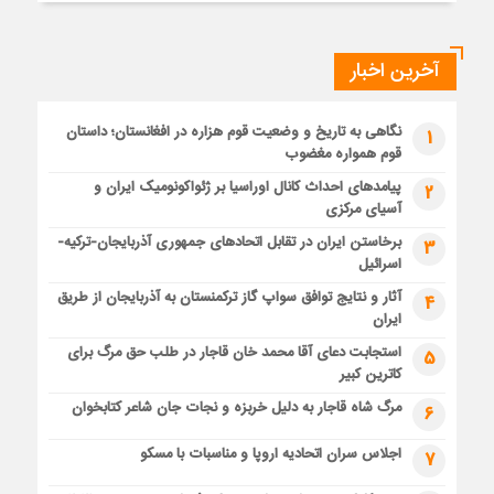
آخرین اخبار
نگاهی به تاریخ و وضعیت قوم هزاره در افغانستان؛ داستان
1
قوم همواره مغضوب
پیامدهای احداث کانال اوراسیا بر ژئواکونومیک ایران و
2
آسیای مرکزی
برخاستن ایران در تقابل اتحادهای جمهوری آذربایجان-ترکیه-
3
اسرائیل
آثار و نتایج توافق سواپ گاز ترکمنستان به آذربایجان از طریق
4
ایران
استجابت دعای آقا محمد خان قاجار در طلب حق مرگ برای
5
کاترین کبیر
مرگ شاه قاجار به دلیل خربزه و نجات جان شاعر کتابخوان
6
اجلاس سران اتحادیه اروپا و مناسبات با مسکو
7