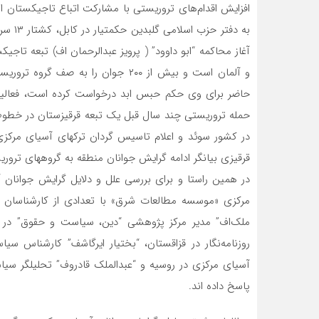
افزایش اقدام‌های تروریستی با مشارکت اتباع تاجیکستان از
به دفت
آغاز محاکمه “ابو داوود” ( پرویز عبدالرحمان اف) تبعه تا
و آلمان است و بیش از ۲۰۰ جوان را 
حاضر برای وی حکم حبس ابد درخواست کرده است، فعالیت گ
حمله تروریستی چند سال قبل یک تبعه قرقیزستان در خطوط 
در کشور سوئد و اعلام تاسیس گردان ترکهای آسیای مرکزی 
قرقیزی بیانگر ادامه گرایش جوانان منطقه به گروههای ترور
در همین راستا و برای بررسی علل و دلایل گرایش جوانان 
مرکزی «موسسه مطالعات شرق» با تعدادی از کارشناسان مس
ملک‌اف” مدیر مرکز پژوهشی “دین، سیاست و حقوق” در ق
روزنامه‌نگار در قزاقستان، “بختیار ایرگاشف” کارشناس سیا
آسیای مرکزی در روسیه و “عبدالملک قادروف” تحلیلگر سی
پاسخ داده اند.