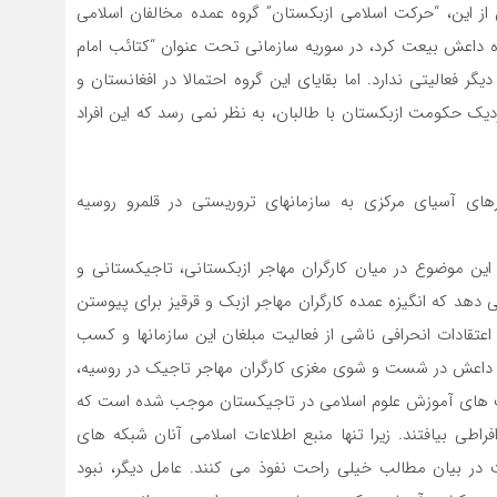
از این، “حرکت اسلامی ازبکستان” گروه عمده مخالفان اسلامی
ه داعش بیعت کرد، در سوریه سازمانی تحت عنوان “کتائب امام
 فعالیتی ندارد. اما بقایای این گروه احتمالا در افغانستان و
دیک حکومت ازبکستان با طالبان، به نظر نمی رسد که این افراد
ای آسیای مرکزی به سازمانهای تروریستی در قلمرو روسیه
این موضوع در میان کارگران مهاجر ازبکستانی، تاجیکستانی و
دهد که انگیزه عمده کارگران مهاجر ازبک و قرقیز برای پیوستن
ه گروه های تروریستی و افراطی طی سالهای ۲۰۱۴ تا ۲۰۱۸ اعتقادات انحرافی ناشی از فعالیت مبلغان این سازمانها و کسب
وه داعش در شست و شوی مغزی کارگران مهاجر تاجیک در روسیه،
یت های آموزش علوم اسلامی در تاجیکستان موجب شده است که
راطی بیافتند. زیرا تنها منبع اطلاعات اسلامی آنان شبکه های
در بیان مطالب خیلی راحت نفوذ می کنند. عامل دیگر، نبود