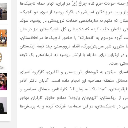
 جمله حوادث حرم شاه چراغ (ع) در ایران، اتهام حمله تاجیک‌ها
ر حزب اسلامی گلبدین حکمتیار در کابل، کشتار ۱۳ سرباز روس در پادگان آموزشی در بلگراد روسیه از سوی دو تاجیک،
جیکستان که متهم به سازماندهی حملات تروریستی در روسیه، سوئد
به صف گروه تروریستی داعش جذب کرده که دادستانی کل تاجیکستان نیز در حال
روه موسوم به “انصارالله” با حضور تاجیک‌ها در افغانستان،
متروی شهر سن‌پترزبورگ، اقدام تروریستی چند تبعه ازبکستان
در اوکراین برای مقابله با ارتش روسیه به فرماندهی یک تبعه
یستی است.
آسیای مرکزی به گروه‌های تروریستی و تکفیری، کارگروه آسیای
ائل منطقه مصاحبه ای انجام داده است. آقایان دکتر “قادر
رقیزستان، “عبدالملک سارمان‌اف” کارشناس مسائل سیاسی و
سی از ازبکستان، “کریم‌جان یاروف” مدافع حقوق کارگران مهاجر
اسی در تاجیکستان، در این مصاحبه شرکت کرده و به پرسش‌ها