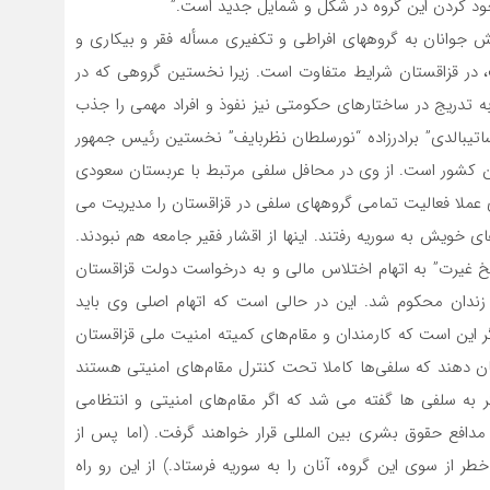
وجود کردن این گروه در شکل و شمایل جدید است.”
ایش جوانان به گروههای افراطی و تکفیری مسأله فقر و بیکاری و
در قزاقستان شرایط متفاوت است. زیرا نخستین گروهی که در
 به تدریج در ساختارهای حکومتی نیز نفوذ و افراد مهمی را جذب
اتیبالدی” برادرزاده “نورسلطان نظربایف” نخستین رئیس جمهور
ن کشور است. از وی در محافل سلفی مرتبط با عربستان سعودی
 عملا فعالیت تمامی گروههای سلفی در قزاقستان را مدیریت می
ای خویش به سوریه رفتند. اینها از اقشار فقیر جامعه هم نبودند.
در پی آشوبهای خونین ماه ژانویه سال ۲۰۲۲، “شیخ غیرت” به اتهام اختلاس مالی و به درخواست دولت قزاقستان
زداشت و به کشور خویش استرداد و به ۶ سال زندان محکوم شد. این در حالی است که اتهام اصلی وی باید
ر این است که کارمندان و مقام‌های کمیته امنیت ملی قزاقستان
 نشان دهند که سلفی‌ها کاملا تحت کنترل مقام‌های امنیتی هستند
ر به سلفی ها گفته می شد که اگر مقام‌های امنیتی و انتظامی
 مدافع حقوق بشری بین المللی قرار خواهند گرفت. (اما پس از
ر از سوی این گروه، آنان را به سوریه فرستاد.) از این رو راه