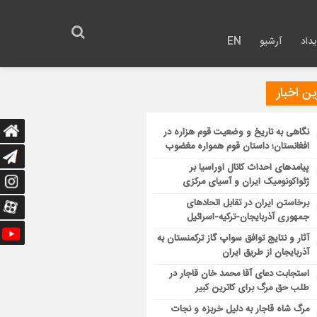
داد
آرشیو
EN
ن اخبار
نگاهی به تاریخ و وضعیت قوم هزاره در
افغانستان؛ داستان قوم همواره مغضوب
پیامدهای احداث کانال اوراسیا بر
ژئواکونومیک ایران و آسیای مرکزی
برخاستن ایران در تقابل اتحادهای
جمهوری آذربایجان-ترکیه-اسرائیل
آثار و نتایج توافق سواپ گاز ترکمنستان به
آذربایجان از طریق ایران
استجابت دعای آقا محمد خان قاجار در
طلب حق مرگ برای کاترین کبیر
مرگ شاه قاجار به دلیل خربزه و نجات