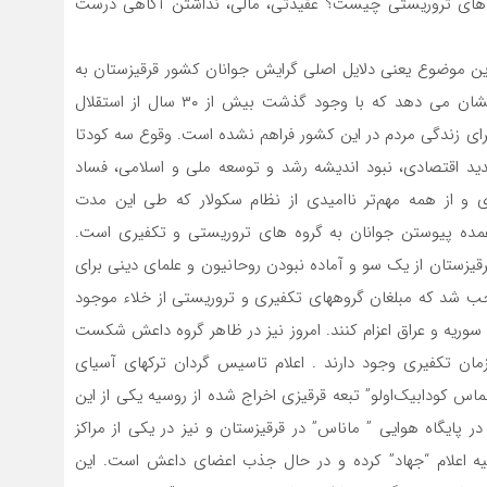
ه‌های تروریستی چیست؟ عقیدتی، مالی، نداشتن آگاهی درست
ین موضوع یعنی دلایل اصلی گرایش جوانان کشور قرقیزستان به
گروه‌های افراطی و تکفیری هستیم. نتایج این تحقیقات نشان می دهد که با وجود گذشت بیش از ۳۰ سال از استقلال
رای زندگی مردم در این کشور فراهم نشده است. وقوع سه کودتا
ان‌های شدید اقتصادی، نبود اندیشه رشد و توسعه ملی و اسلامی، فساد
 و از همه مهم‌تر ناامیدی از نظام سکولار که طی این مدت
ل عمده پیوستن جوانان به گروه های تروریستی و تکفیری است.
یزستان از یک سو و آماده نبودن روحانیون و علمای دینی برای
 شد که مبلغان گروههای تکفیری و تروریستی از خلاء موجود
وریه و عراق اعزام کنند. امروز نیز در ظاهر گروه داعش شکست
ان تکفیری وجود دارند . اعلام تاسیس گردان ترکهای آسیای
اس کودابیک‌اولو” تبعه قرقیزی اخراج شده از روسیه یکی از این
در پایگاه هوایی ” ماناس” در قرقیزستان و نیز در یکی از مراکز
سیه اعلام “جهاد” کرده و در حال جذب اعضای داعش است. این