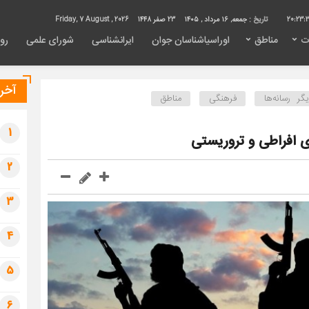
20:23:
تاریخ :
جمعه, ۱۶ مرداد , ۱۴۰۵
23 صفر 1448
Friday, 7 August , 2026
ت
مناطق
اوراسیاشناسان جوان
ایرانشناسی
شورای علمی
روی
آخری
ر رسانه‌ها
فرهنگی
مناطق
1
ی افراطی و تروریستی
2
3
4
5
6