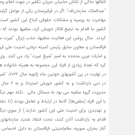
اتفاقها حاکی از تلاش حامیان جریان تکفیر در جهت اعلام 
“عبدالملک سارمان‌اف”: اگر در قرقیزستان یکی از عوامل گر
مهاجرت به روسیه و مشکلات حقوقی اتباع این کشور است، 
کشور ما اقدام به تبلیغ افکار خویش کرد، سلفیها بودند که
کردند. مثال روشن این فعالیت سلفیها، جذب ژنرال “غیرت س
قزاقستان و معاون سابق رئیس کمیته دولتی امنیت ملی ای
و امارات عربی متحده به اسم “شیخ غیرت” یاد می کنند. وی
کرد که تعداد زیادی از افراد این مجموعه به همراه خانواده ه
در نهایت 
در دبی با
مدیریت گروه سلفیه می بود نه مسائل مالی . نکته مهم دیگ
با این افراد (سلفی‌ها) کاملا در ارتباط و تعامل بودند (تا
و تهدیدی برای امنیت ملی این کشور ندارند.) از سوی دیگ
اقدام به بازداشت آنان کنند، تحت انتقاد شدید سازمانهای
آغاز بحران سوریه، مقام‌امنیتی قزاقستان به دلیل احساس خط