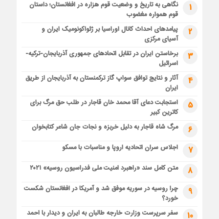
نگاهی به تاریخ و وضعیت قوم هزاره در افغانستان؛ داستان
1
قوم همواره مغضوب
پیامدهای احداث کانال اوراسیا بر ژئواکونومیک ایران و
2
آسیای مرکزی
برخاستن ایران در تقابل اتحادهای جمهوری آذربایجان-ترکیه-
3
اسرائیل
آثار و نتایج توافق سواپ گاز ترکمنستان به آذربایجان از طریق
4
ایران
استجابت دعای آقا محمد خان قاجار در طلب حق مرگ برای
5
کاترین کبیر
مرگ شاه قاجار به دلیل خربزه و نجات جان شاعر کتابخوان
6
اجلاس سران اتحادیه اروپا و مناسبات با مسکو
7
متن کامل سند «راهبرد امنیت ملی فدراسیون روسیه» ۲۰۲۱
8
چرا روسیه در سوریه موفق شد و آمریکا در افغانستان شکست
9
خورد؟
سفر سرپرست وزارت خارجه طالبان به ایران و دیدار با احمد
10