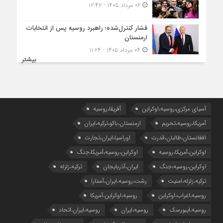
۰۶ مرداد ۱۴۰۵ - ۱۲:۴۲
فشار کنترل‌شده؛ راهبرد روسیه پس از انتخابات
ارمنستان
۰۴ مرداد ۱۴۰۵ - ۱۱:۲۴
بیشتر
آسیای مرکزی،روسیه،اوکراین
آفریقا،روسیه
آمریکا،روسیه،تحریم
ارمنستان،باکو،ترکیه،ایران
افغانستان،طالبان،قدرت
اوراسیا،ایران،تجارت
اوکراین،آمریکا،روسیه
اوکراین،روسیه،آمریکا،جنگ
اوکراین،روسیه،جنگ
ایران،آذربایجان
ترکیه،زلزله
ترکیه،زلزله،امنیت
رشت،روسیه،ایران،آستارا
روسیه،اعراب،اوکراین
روسیه،اوکراین،آمریکا
روسیه،ایبورسک
روسیه،ایران
روسیه،ایران،اتحاد