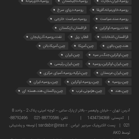
روسیه،ایران،تجارت
روسیه،تاجیکستان
روسیه،خاورمیانه
روسیه،خاورمیانه،آفریقا
روسیه،دریای سرخ
روسیه،سند،سیاست
روسیه،سیاست خارجی
غلات،روسیه،اوکراین
قزاقستان،ازبکستان
قزاقستان،انتخابات
قطار، ریل
نفت،روسیه،آذربایجان
هند،چین،بالون
چین،آمریکا
چین،آمریکا،بالن
چین،اوکراین،جنگ،ر.سیه
چین،ایران
چین،ایران،اوکراین،روسیه
چین،ایران،رئیسی
چین،ایران،عربستان
چین،ترکیه،روسیه،آسیای مرکزی
چین،روسیه
چین،روسیه،اوکراین
چین،روسیه،ایران
چین،هند
چین،هژمونی،غرب
چین،پاکستان،هند،هسته ای
آدرس: تهران – خیابان ولیعصر – بالاتر از پارک ساعی – کوچه امینی، پلاک 2 – واحد 8
| کدپستی: 1434734368 | تلفن: 88770586-021 88792496-
021 | پست الکترونیک سردبیر ایراس : sardabir@iras.ir |
توسعه و پشتیبانی
توسط AKO