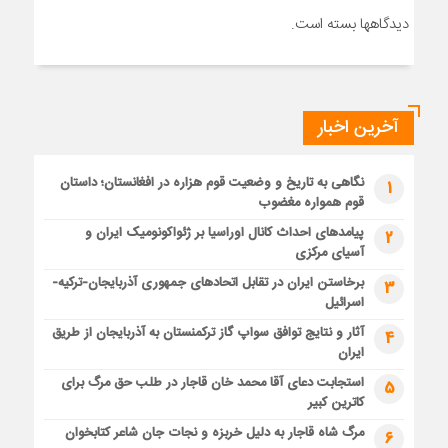
دیدگاهها بسته است.
آخرین اخبار
نگاهی به تاریخ و وضعیت قوم هزاره در افغانستان؛ داستان
1
قوم همواره مغضوب
پیامدهای احداث کانال اوراسیا بر ژئواکونومیک ایران و
2
آسیای مرکزی
برخاستن ایران در تقابل اتحادهای جمهوری آذربایجان-ترکیه-
3
اسرائیل
آثار و نتایج توافق سواپ گاز ترکمنستان به آذربایجان از طریق
4
ایران
استجابت دعای آقا محمد خان قاجار در طلب حق مرگ برای
5
کاترین کبیر
مرگ شاه قاجار به دلیل خربزه و نجات جان شاعر کتابخوان
6