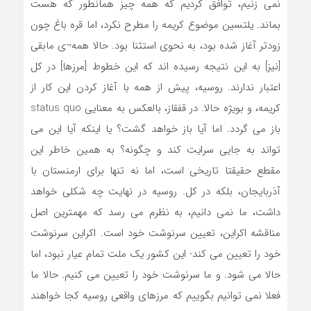
نمی زنیم، توافق کردیم که همه چیز همانطور که هست
بماند. یلتسین موضوع کریمه را مطرح نکرد، اما قره باغ چون
زودتر آغاز شده بود، به نحوی استثنا بود. حالا همه¬ی مابقی
[نیز] به این نتیجه رسیده اند که این خطوط [مرزها] در کل
اعتبار ندارند. روسیه، پیش از همه با آغاز کردن این کار از
کریمه، و بویژه حالا. در قفقاز، بالعکس به معنایی status quo
باز می گردد. اما آیا باز خواهد گشت؟ یا اینکه آیا این می
تواند به جایی سرایت کند و چگونه؟ به همین خاطر این
مقطع حقیقتا تاریخی است، اما نه تنها برای ارمنستان با
آذربایجان، بلکه در کل. روسیه در نهایت چه شکلی خواهد
داشت، ما نمی دانیم، به نظرم می رسد که مهمترین اصل
مناقشه اکراین، تعیین سرنوشت خود است. اکراین سرنوشت
خود را تعیین می کند- این کشور یک ملت تمام عیار نبود، اما
حالا می شود. و ما سرنوشت خود را تعیین می کنیم. حالا ما
فعلا نمی توانیم بگوییم که مرزهای واقعی روسیه کجا خواهند