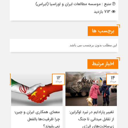
منبع : موسسه مطالعات ایران و اوراسیا (ایراس)
713 بازدید
برچسب ها
این مطلب بدون برچسب می باشد.
اخبار مرتبط
۱۲
۱۲
۱۴
مرداد
مرداد
مرداد
تغییر پارادایم در نبرد اوکراین:
معمای همکاری ایران و چین؛
میر
از تقابل میدانی تا جنگ
چرا ظرفیت‌ها بالفعل
هویت
زیرساخت‌های انرژی
نمی‌شوند؟
ژئو