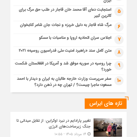
ایران
استجابت دعای آقا محمد خان قاجار در طلب حق مرگ برای
5
کاترین کبیر
مرگ شاه قاجار به دلیل خربزه و نجات جان شاعر کتابخوان
6
اجلاس سران اتحادیه اروپا و مناسبات با مسکو
7
متن کامل سند «راهبرد امنیت ملی فدراسیون روسیه» ۲۰۲۱
8
چرا روسیه در سوریه موفق شد و آمریکا در افغانستان شکست
9
خورد؟
سفر سرپرست وزارت خارجه طالبان به ایران و دیدار با احمد
10
مسعود؛ ماجرا چیست؟ / تهران چه در ذهن دارد؟
تازه های ایراس
تغییر پارادایم در نبرد اوکراین: از تقابل میدانی تا
جنگ زیرساخت‌های انرژی
۱۴ مرداد ۱۴۰۵ - ۱۰:۵۵