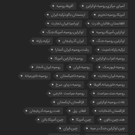
آسیای مرکزی،روسیه،اوکراین
آفریقا،روسیه
آمریکا،روسیه،تحریم
ارمنستان،باکو،ترکیه،ایران
افغانستان،طالبان،قدرت
اوراسیا،ایران،تجارت
اوکراین،آمریکا،روسیه
اوکراین،روسیه،آمریکا،جنگ
اوکراین،روسیه،جنگ
ایران،آذربایجان
ترکیه،زلزله
ترکیه،زلزله،امنیت
رشت،روسیه،ایران،آستارا
روسیه،اعراب،اوکراین
روسیه،اوکراین،آمریکا
روسیه،ایبورسک
روسیه،ایران
روسیه،ایران،اتحاد
روسیه،ایران،تجارت
روسیه،تاجیکستان
روسیه،خاورمیانه
روسیه،خاورمیانه،آفریقا
روسیه،دریای سرخ
روسیه،سند،سیاست
روسیه،سیاست خارجی
غلات،روسیه،اوکراین
قزاقستان،ازبکستان
قزاقستان،انتخابات
قطار، ریل
نفت،روسیه،آذربایجان
هند،چین،بالون
چین،آمریکا
چین،آمریکا،بالن
چین،اوکراین،جنگ،ر.سیه
چین،ایران