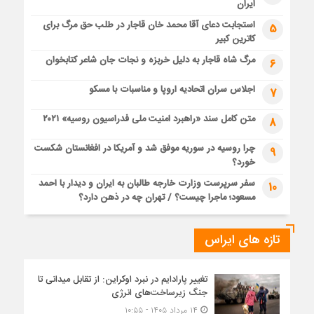
ایران
استجابت دعای آقا محمد خان قاجار در طلب حق مرگ برای
5
کاترین کبیر
مرگ شاه قاجار به دلیل خربزه و نجات جان شاعر کتابخوان
6
اجلاس سران اتحادیه اروپا و مناسبات با مسکو
7
متن کامل سند «راهبرد امنیت ملی فدراسیون روسیه» ۲۰۲۱
8
چرا روسیه در سوریه موفق شد و آمریکا در افغانستان شکست
9
خورد؟
سفر سرپرست وزارت خارجه طالبان به ایران و دیدار با احمد
10
مسعود؛ ماجرا چیست؟ / تهران چه در ذهن دارد؟
تازه های ایراس
تغییر پارادایم در نبرد اوکراین: از تقابل میدانی تا
جنگ زیرساخت‌های انرژی
۱۴ مرداد ۱۴۰۵ - ۱۰:۵۵