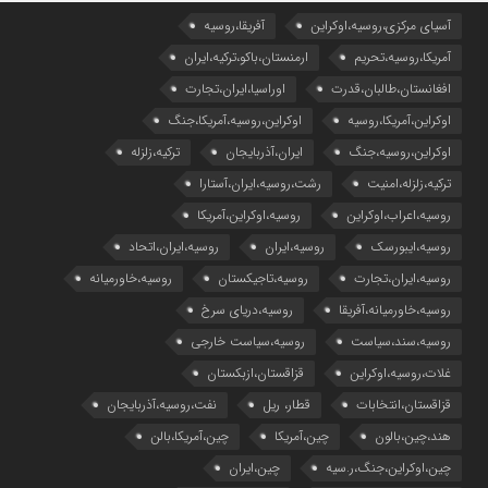
آسیای مرکزی،روسیه،اوکراین
آفریقا،روسیه
آمریکا،روسیه،تحریم
ارمنستان،باکو،ترکیه،ایران
افغانستان،طالبان،قدرت
اوراسیا،ایران،تجارت
اوکراین،آمریکا،روسیه
اوکراین،روسیه،آمریکا،جنگ
اوکراین،روسیه،جنگ
ایران،آذربایجان
ترکیه،زلزله
ترکیه،زلزله،امنیت
رشت،روسیه،ایران،آستارا
روسیه،اعراب،اوکراین
روسیه،اوکراین،آمریکا
روسیه،ایبورسک
روسیه،ایران
روسیه،ایران،اتحاد
روسیه،ایران،تجارت
روسیه،تاجیکستان
روسیه،خاورمیانه
روسیه،خاورمیانه،آفریقا
روسیه،دریای سرخ
روسیه،سند،سیاست
روسیه،سیاست خارجی
غلات،روسیه،اوکراین
قزاقستان،ازبکستان
قزاقستان،انتخابات
قطار، ریل
نفت،روسیه،آذربایجان
هند،چین،بالون
چین،آمریکا
چین،آمریکا،بالن
چین،اوکراین،جنگ،ر.سیه
چین،ایران