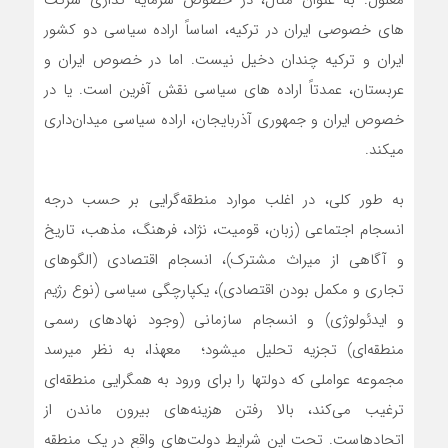
معلول. به عنوان مثال، در خصوص سرمایه گذاری شرکت
های خصوصی ایران در ترکیه، اساساً اراده سیاسی دو کشور
ایران و ترکیه چندان دخیل نیست. اما در خصوص ایران و
عربستان، عمدتاً اراده های سیاسی نقش آفرین است. یا در
خصوص ایران و جمهوری آذربایجان، اراده سیاسی میدان‏‌داری
می‏کند.
به طور کلی، در اغلب موارد منطقه‌گرایی بر حسب درجه
انسجام اجتماعی (زبان، قومیت، نژاد، فرهنگ، مذهب، تاریخ
و آگاهی از میراث مشترک)، انسجام اقتصادی (الگوهای
تجاری و مکمل بودن اقتصادی)، یکپارچگی سیاسی (نوع رژیم
و ایدئولوژی) و انسجام سازمانی (وجود نهادهای رسمی
منطقه‏‌ای) تجزیه تحلیل می‏شود؛ معهذا، به نظر می‏رسد
مجموعه عواملی که دولتها را برای ورود به همگرایی منطقه‌‏ای
ترغیب‌ می‌کند، بالا رفتن هزینه‌های بیرون ماندن از
اتحادهاست. تحت این شرایط دولت‌های واقع در یک منطقه