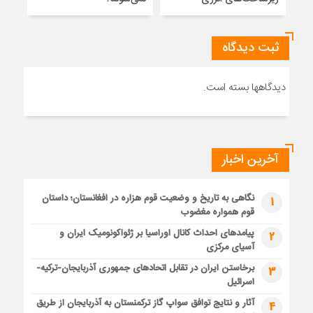
ثبت دیدگاه
دیدگاهها بسته است.
آخرین اخبار
نگاهی به تاریخ و وضعیت قوم هزاره در افغانستان؛ داستان
1
قوم همواره مغضوب
پیامدهای احداث کانال اوراسیا بر ژئواکونومیک ایران و
2
آسیای مرکزی
برخاستن ایران در تقابل اتحادهای جمهوری آذربایجان-ترکیه-
3
اسرائیل
آثار و نتایج توافق سواپ گاز ترکمنستان به آذربایجان از طریق
4