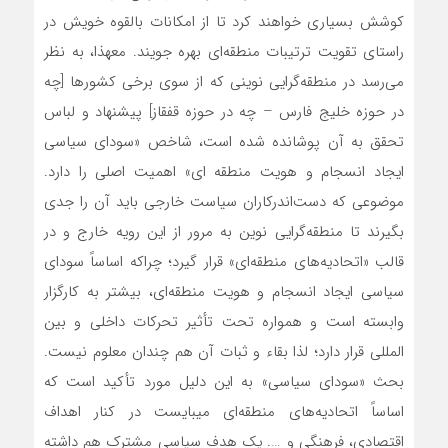
کوشش بسیاری خواهند کرد تا از امکانات بالقوه خویش در
راستای تقویت ترتیبات منطقه‏‌ای بهره جویند. معهذا، به نظر‌
می‌رسد در منطقه‌گرایی نوینی که از سوی برخی کشورها [چه
در حوزه خلیج فارس – چه در حوزه قفقاز] پیشنهاد و لباس
تحقق به آن پوشانده شده است، شاخص «سودای سیاسی
ایجاد انسجام و هویت منطقه ای» اهمیت اصلی را دارد.
موضوعی که دست‏‌اندرکاران سیاست خارجی باید آن را جدی
بگیرند تا منطقه‏‌گرایی نوین به مرور از این رویه خارج و در
قالب «اتحادیه‌های منطقه‌ای» قرار گیرد؛ چراکه اساساً سودای
سیاسی ایجاد انسجام و هویت منطقه‌‏ای، بیشتر به کارگزار
وابسته است و همواره تحت تأثیر تحرکات داخلی و بین
المللی قرار دارد؛ لذا بقاء و ثبات آن هم چندان معلوم نیست.
بحث «سودای سیاسی» به این دلیل مورد تأکید است که
اساساً اتحادیه‏‌های منطقه‏‌ای می‏بایست در کنار اهداف
اقتصادی، فرهنگی و …. یک هدف سیاسی مشترک هم داشته