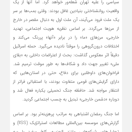
سیاسی را علیه تهران شعله‌ور خواهد کرد. اما آنها از یک
واقعیت روانشناختی بنیادین غافل بودند: وقتی بمب‌ها بر سر
یک ملت فرود می‌آیند، آن ملت اول به دنبال مقصر در خارج
از مرزها می‌گردد. بر اساس نظریه هویت اجتماعی، تهدید
خارجی، مرزهای «ما» را در برابر «آنها» پررنگ می‌کند و
اختلافات درون‌گروهی را موقتاً نادیده می‌گیرد. حمله اسرائیل
دقیقاً اثر معکوس گذاشت: بحث از اعتراضات داخلی به «بقای
ملی» تغییر جهت داد و شکاف‌ها به طور موقت ترمیم شد.
فراخوان‌های داوطلبی برای دفاع، حتی در استان‌هایی که
دارای گرایش‌های قومی متفاوت بودند، با استقبالی فراتر از
انتظار مواجه شد. حافظه جنگ تحمیلی یکباره فعال شد و
دوباره «دشمن خارجی» تبدیل به چسب اجتماعی گردید.
اما جنگ رمضان اشتباهی به مراتب پرهزینه‌تر بود. بر اساس
گزارش‌های موسسه بین‌المللی مطالعات استراتژیک (IISS) و
تحلیل‌های شبکه‌هایی مانند الجزیره، کاخ سفید با سه