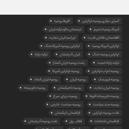
آسیای مرکزی،روسیه،اوکراین
آفریقا،روسیه
آمریکا،روسیه،تحریم
ارمنستان،باکو،ترکیه،ایران
افغانستان،طالبان،قدرت
اوراسیا،ایران،تجارت
اوکراین،آمریکا،روسیه
اوکراین،روسیه،آمریکا،جنگ
اوکراین،روسیه،جنگ
ایران،آذربایجان
ترکیه،زلزله
ترکیه،زلزله،امنیت
رشت،روسیه،ایران،آستارا
روسیه،اعراب،اوکراین
روسیه،اوکراین،آمریکا
روسیه،ایبورسک
روسیه،ایران
روسیه،ایران،اتحاد
روسیه،ایران،تجارت
روسیه،تاجیکستان
روسیه،خاورمیانه
روسیه،خاورمیانه،آفریقا
روسیه،دریای سرخ
روسیه،سند،سیاست
روسیه،سیاست خارجی
غلات،روسیه،اوکراین
قزاقستان،ازبکستان
قزاقستان،انتخابات
قطار، ریل
نفت،روسیه،آذربایجان