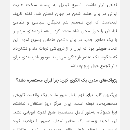
قطعی نیاز داشت. تشیع تبدیل به پوسته سخت هویت
ایرانی در برابر هضم شدن در جهان تسنن شد. نکته ظریف
اینجاست که این تصمیم هم نخبگان سیاسی و نظامی
قزلباش را حول محور شاه متحد کرد و هم توده‌های مردم را
با یک «ما»ی جدید در برابر دشمن عثمانی بسیج نمود. این
اتحاد هویتی بود که ایران را از فروپاشی نجات داد و نشان‌داد
که چگونه یک عنصر فرهنگی می‌تواند موتور قدرتمندی برای
«اثر تجمع حول پرچم» باشد.
پژواک‌های مدرن یک الگوی کهن: چرا ایران مستعمره نشد؟
بزرگترین کلید برای فهم رفتار امروز ما، در یک واقعیت تاریخی
منحصربه‌فرد نهفته است: ایران هرگز «روز استقلال» نداشته،
زیرا هیچ‌گاه به‌طور کامل مستعمره هیچ قدرت اروپایی نشد.
این تجربه زیسته، یک متغیر تمدنی عمیق را نهادینه کرده
است: در لحظه خطر، بقای «میهن» بر تمام اختلافات