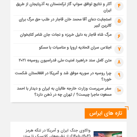
آثار و نتایج توافق سواپ گاز ترکمنستان به آذربایجان از طریق
4
ایران
استجابت دعای آقا محمد خان قاجار در طلب حق مرگ برای
5
کاترین کبیر
مرگ شاه قاجار به دلیل خربزه و نجات جان شاعر کتابخوان
6
اجلاس سران اتحادیه اروپا و مناسبات با مسکو
7
متن کامل سند «راهبرد امنیت ملی فدراسیون روسیه» ۲۰۲۱
8
چرا روسیه در سوریه موفق شد و آمریکا در افغانستان شکست
9
خورد؟
سفر سرپرست وزارت خارجه طالبان به ایران و دیدار با احمد
10
مسعود؛ ماجرا چیست؟ / تهران چه در ذهن دارد؟
تازه های ایراس
واکاوی جنگ ایران و آمریکا در تنگه هرمز
(۱۴۰۴-۱۴۰۵)؛ از نظریه‌های کلاسیک تا سنتز