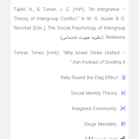
– Tajfel, H., & Turner, J. C. (1979). “An Integrative
Theory of Intergroup Conflict.” In W. G. Austin & S.
Worchel (Eds.), The Social Psychology of Intergroup
Relations. (نظریه هویت اجتماعی)
– Tehran Times (2025). “Why Israeli Strike Unified
Iran Instead of Dividing It.”
. Rally Round the Flag Effect
[۱]
. Social Identity Theory
[۲]
. Imagined Community
[۳]
. Siege Mentality
[۴]