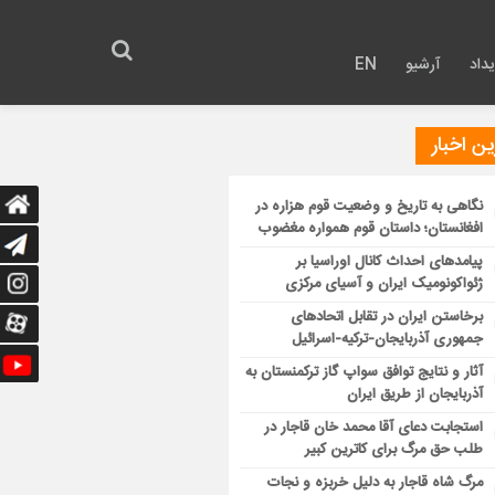
داد
آرشیو
EN
ن اخبار
نگاهی به تاریخ و وضعیت قوم هزاره در
افغانستان؛ داستان قوم همواره مغضوب
پیامدهای احداث کانال اوراسیا بر
ژئواکونومیک ایران و آسیای مرکزی
برخاستن ایران در تقابل اتحادهای
جمهوری آذربایجان-ترکیه-اسرائیل
آثار و نتایج توافق سواپ گاز ترکمنستان به
آذربایجان از طریق ایران
استجابت دعای آقا محمد خان قاجار در
طلب حق مرگ برای کاترین کبیر
مرگ شاه قاجار به دلیل خربزه و نجات