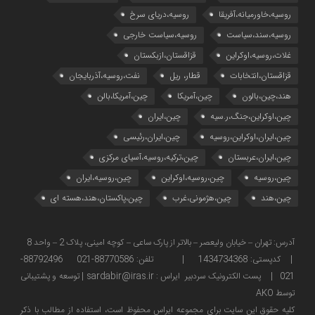
روسیه،خاورمیانه،آفریقا
روسیه،دریای سرخ
روسیه،سند،سیاست
روسیه،سیاست خارجی
غلات،روسیه،اوکراین
قزاقستان،ازبکستان
قزاقستان،انتخابات
قطار، ریل
نفت،روسیه،آذربایجان
هند،چین،بالون
چین،آمریکا
چین،آمریکا،بالن
چین،اوکراین،جنگ،ر.سیه
چین،ایران
چین،ایران،اوکراین،روسیه
چین،ایران،رئیسی
چین،ایران،عربستان
چین،ترکیه،روسیه،آسیای مرکزی
چین،روسیه
چین،روسیه،اوکراین
چین،روسیه،ایران
چین،هند
چین،هژمونی،غرب
چین،پاکستان،هند،هسته ای
آدرس: تهران – خیابان ولیعصر – بالاتر از پارک ساعی – کوچه امینی، پلاک 2 – واحد 8
| کدپستی: 1434734368 | تلفن: 88770586-021 88792496-
021 | پست الکترونیک سردبیر ایراس : sardabir@iras.ir |
توسعه و پشتیبانی
توسط AKO
كليه حقوق این سایت برای مجموعه ایراس محفوظ است، استفاده از مطالب با ذكر