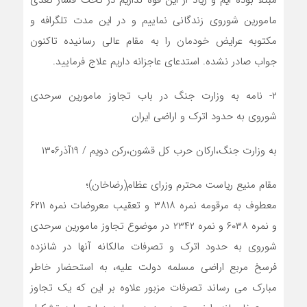
مبتلا بوده ایم و زیاد از این قوه نداریم در تحت فشار تعدی
مامورین شوروی زندگانی نماییم و در این مدت تلگرافه و
مکتوبه عرایض خودمان را به مقام عالی رسانیده تاکنون
جواب صادر نشده. استدعای عاجزانه داریم علاج فرمایید.
۲- نامه به وزارت جنگ در باب تجاوز مامورین سرحدی
شوروی به حدود اترک و اراضی ایران
به وزارت جنگ،ارکان حرب کل قشون،رکن دویم / ۱۹آذر۱۳۰۶
مقام منیع ریاست محترم وزرای عظام(رضاخان)؛
معطوف به مرقومه نمره ۳۸۱۸ و تعقیب معروضات نمره ۶۲۱۱
و نمره ۶۰۳۸ و نمره ۲۳۴۲ در موضوع تجاوز مامورین سرحدی
شوروی به حدود اترک و تصرفات مالکانه آنها در شانزده
فرسخ مربع اراضی مسلمه دولت علیه، به استحضار خاطر
مبارک می رساند تصرفات مزبور علاوه بر این که یک تجاوز