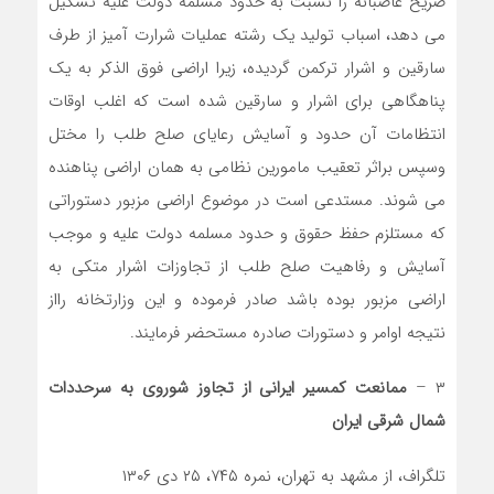
صریح غاصبانه را نسبت به حدود مسلمه دولت علیه تشکیل
می دهد، اسباب تولید یک رشته عملیات شرارت آمیز از طرف
سارقین و اشرار ترکمن گردیده، زیرا اراضی فوق الذکر به یک
پناهگاهی برای اشرار و سارقین شده است که اغلب اوقات
انتظامات آن حدود و آسایش رعایای صلح طلب را مختل
وسپس براثر تعقیب مامورین نظامی به همان اراضی پناهنده
می شوند. مستدعی است در موضوع اراضی مزبور دستوراتی
که مستلزم حفظ حقوق و حدود مسلمه دولت علیه و موجب
آسایش و رفاهیت صلح طلب از تجاوزات اشرار متکی به
اراضی مزبور بوده باشد صادر فرموده و این وزارتخانه رااز
نتیجه اوامر و دستورات صادره مستحضر فرمایند.
۳ –
ممانعت کمسیر ایرانی از تجاوز شوروی به سرحددات
شمال شرقی ایران
تلگراف، از مشهد به تهران، نمره ۷۴۵، ۲۵ دی ۱۳۰۶