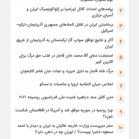
قوم همواره مغضوب
پیامدهای احداث کانال اوراسیا بر ژئواکونومیک ایران و
2
آسیای مرکزی
برخاستن ایران در تقابل اتحادهای جمهوری آذربایجان-ترکیه-
3
اسرائیل
آثار و نتایج توافق سواپ گاز ترکمنستان به آذربایجان از طریق
4
ایران
استجابت دعای آقا محمد خان قاجار در طلب حق مرگ برای
5
کاترین کبیر
مرگ شاه قاجار به دلیل خربزه و نجات جان شاعر کتابخوان
6
اجلاس سران اتحادیه اروپا و مناسبات با مسکو
7
متن کامل سند «راهبرد امنیت ملی فدراسیون روسیه» ۲۰۲۱
8
چرا روسیه در سوریه موفق شد و آمریکا در افغانستان شکست
9
خورد؟
سفر سرپرست وزارت خارجه طالبان به ایران و دیدار با احمد
10
مسعود؛ ماجرا چیست؟ / تهران چه در ذهن دارد؟