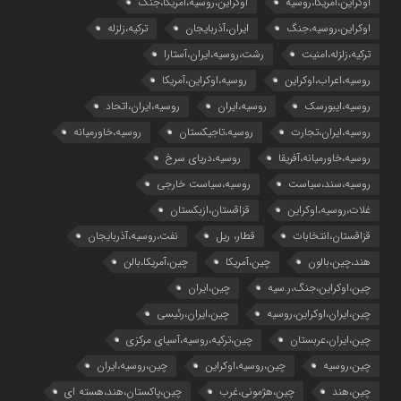
اوکراین،آمریکا،روسیه
اوکراین،روسیه،آمریکا،جنگ
اوکراین،روسیه،جنگ
ایران،آذربایجان
ترکیه،زلزله
ترکیه،زلزله،امنیت
رشت،روسیه،ایران،آستارا
روسیه،اعراب،اوکراین
روسیه،اوکراین،آمریکا
روسیه،ایبورسک
روسیه،ایران
روسیه،ایران،اتحاد
روسیه،ایران،تجارت
روسیه،تاجیکستان
روسیه،خاورمیانه
روسیه،خاورمیانه،آفریقا
روسیه،دریای سرخ
روسیه،سند،سیاست
روسیه،سیاست خارجی
غلات،روسیه،اوکراین
قزاقستان،ازبکستان
قزاقستان،انتخابات
قطار، ریل
نفت،روسیه،آذربایجان
هند،چین،بالون
چین،آمریکا
چین،آمریکا،بالن
چین،اوکراین،جنگ،ر.سیه
چین،ایران
چین،ایران،اوکراین،روسیه
چین،ایران،رئیسی
چین،ایران،عربستان
چین،ترکیه،روسیه،آسیای مرکزی
چین،روسیه
چین،روسیه،اوکراین
چین،روسیه،ایران
چین،هند
چین،هژمونی،غرب
چین،پاکستان،هند،هسته ای