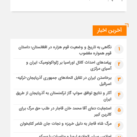
آخرین اخبار
نگاهی به تاریخ و وضعیت قوم هزاره در افغانستان؛ داستان
1
قوم همواره مغضوب
پیامدهای احداث کانال اوراسیا بر ژئواکونومیک ایران و
2
آسیای مرکزی
برخاستن ایران در تقابل اتحادهای جمهوری آذربایجان-ترکیه-
3
اسرائیل
آثار و نتایج توافق سواپ گاز ترکمنستان به آذربایجان از طریق
4
ایران
استجابت دعای آقا محمد خان قاجار در طلب حق مرگ برای
5
کاترین کبیر
مرگ شاه قاجار به دلیل خربزه و نجات جان شاعر کتابخوان
6
اجلاس سران اتحادیه اروپا و مناسبات با مسکو