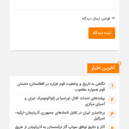
قوانین ارسال دیدگاه
ثبت دیدگاه
آخرین اخبار
نگاهی به تاریخ و وضعیت قوم هزاره در افغانستان؛ داستان
1
قوم همواره مغضوب
پیامدهای احداث کانال اوراسیا بر ژئواکونومیک ایران و
2
آسیای مرکزی
برخاستن ایران در تقابل اتحادهای جمهوری آذربایجان-ترکیه-
3
اسرائیل
آثار و نتایج توافق سواپ گاز ترکمنستان به آذربایجان از طریق
4