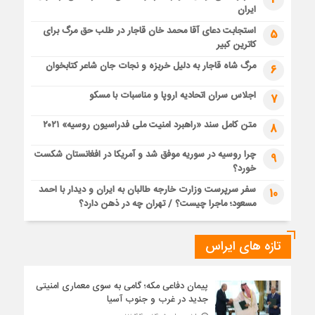
ایران
استجابت دعای آقا محمد خان قاجار در طلب حق مرگ برای
5
کاترین کبیر
مرگ شاه قاجار به دلیل خربزه و نجات جان شاعر کتابخوان
6
اجلاس سران اتحادیه اروپا و مناسبات با مسکو
7
متن کامل سند «راهبرد امنیت ملی فدراسیون روسیه» ۲۰۲۱
8
چرا روسیه در سوریه موفق شد و آمریکا در افغانستان شکست
9
خورد؟
سفر سرپرست وزارت خارجه طالبان به ایران و دیدار با احمد
10
مسعود؛ ماجرا چیست؟ / تهران چه در ذهن دارد؟
تازه های ایراس
پیمان دفاعی مکه؛ گامی به سوی معماری امنیتی
جدید در غرب و جنوب آسیا