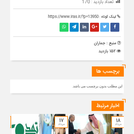
تعداد بازدید :
170
لینک کوتاه :
https://www.iras.ir/?p=13950
منبع : جماران
152 بازدید
برچسب ها
این مطلب بدون برچسب می باشد.
اخبار مرتبط
۱۵
۱۷
۱۸
مرداد
مرداد
مرداد