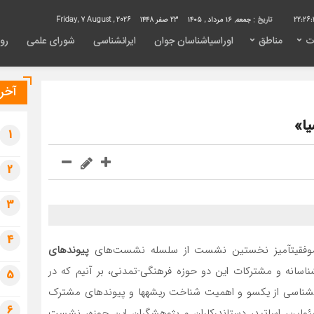
22:26:
تاریخ :
جمعه, ۱۶ مرداد , ۱۴۰۵
23 صفر 1448
Friday, 7 August , 2026
ت
مناطق
اوراسیاشناسان جوان
ایرانشناسی
شورای علمی
روی
آخری
یا»
1
2
3
4
ی موفقیت­آمیز نخستین نشست از سلسله نشست­‌های
پیوندهای
ناسانه و مشترکات این دو حوزه فرهنگی-تمدنی، بر آنیم که در
5
شناسی از یک­سو و اهمیت شناخت ریشه­ها و پیوندهای مشترک
6
سئولین، اساتید، دست­اندرکاران و پژوهشگران این حوزه، نشست