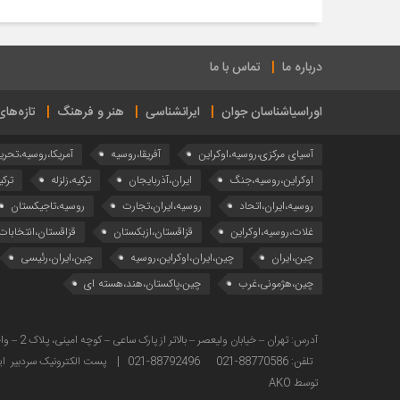
درباره ما
تماس با ما
اوراسیاشناسان جوان
ایرانشناسی
هنر و فرهنگ
تازه‌ها
آسیای مرکزی،روسیه،اوکراین
آفریقا،روسیه
آمریکا،روسیه،تحری
اوکراین،روسیه،جنگ
ایران،آذربایجان
ترکیه،زلزله
ترکی
روسیه،ایران،اتحاد
روسیه،ایران،تجارت
روسیه،تاجیکستان
غلات،روسیه،اوکراین
قزاقستان،ازبکستان
قزاقستان،انتخابات
چین،ایران
چین،ایران،اوکراین،روسیه
چین،ایران،رئیسی
چین،هژمونی،غرب
چین،پاکستان،هند،هسته ای
تلفن: 88770586-021 88792496-021 | پست الکترونیک سردبیر ایراس : sardabir@iras.ir |
توسط AKO