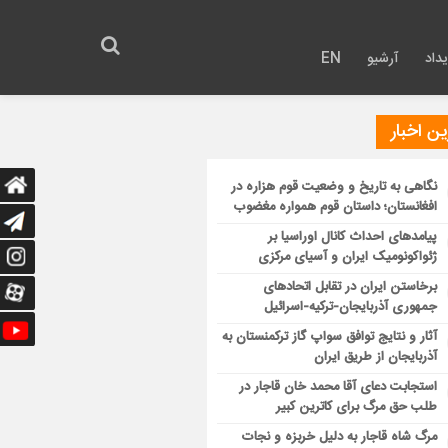
داد
آرشیو
EN
ن اخبار
نگاهی به تاریخ و وضعیت قوم هزاره در
افغانستان؛ داستان قوم همواره مغضوب
پیامدهای احداث کانال اوراسیا بر
ژئواکونومیک ایران و آسیای مرکزی
برخاستن ایران در تقابل اتحادهای
جمهوری آذربایجان-ترکیه-اسرائیل
آثار و نتایج توافق سواپ گاز ترکمنستان به
آذربایجان از طریق ایران
استجابت دعای آقا محمد خان قاجار در
طلب حق مرگ برای کاترین کبیر
مرگ شاه قاجار به دلیل خربزه و نجات