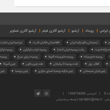
ی ایراس
رویداد
آرشیو
آرشیو گالری فیلم
آرشیو گالری تصاویر
م
ارمنستان،باکو،ترکیه،ایران
افغانستان،طالبان،قدرت
اوراسیا،ایران،تجارت
ه،زلزله،امنیت
رشت،روسیه،ایران،آستارا
روسیه،اعراب،اوکراین
روسیه،اوکرا
روسیه،خاورمیانه
روسیه،خاورمیانه،آفریقا
روسیه،دریای سرخ
روسیه
قطار، ریل
نفت،روسیه،آذربایجان
هند،چین،بالون
چین،آمریکا
چین،ایران،عربستان
چین،ترکیه،روسیه،آسیای مرکزی
چین،روسیه
چین،
آدرس: تهران – خیابان ولیعصر – بالاتر از پارک ساعی – کوچه امینی، پلاک 2 – واحد 8 | کدپستی: 1434734368 |
توسعه و پشتیبانی