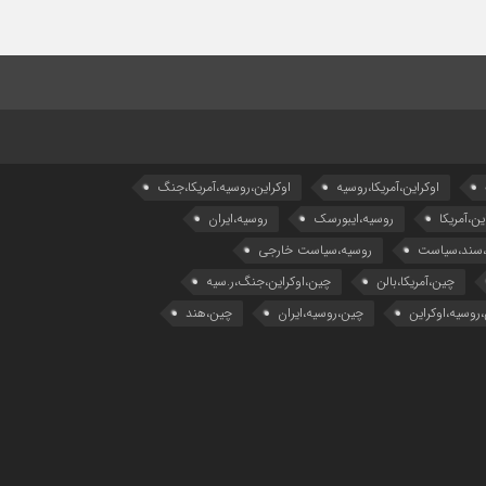
اوکراین،آمریکا،روسیه
اوکراین،روسیه،آمریکا،جنگ
ین،آمریکا
روسیه،ایبورسک
روسیه،ایران
،سند،سیاست
روسیه،سیاست خارجی
چین،آمریکا،بالن
چین،اوکراین،جنگ،ر.سیه
روسیه،اوکراین
چین،روسیه،ایران
چین،هند