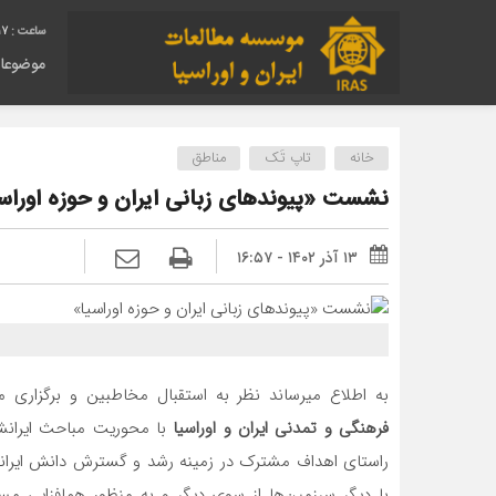
17
موضوعا
خانه
تاپ تَک
مناطق
نشست­ «پیوندهای زبانی ایران و حوزه اوراس
۱۳ آذر ۱۴۰۲ - ۱۶:۵۷
به اطلاع می­رساند نظر به استقبال مخاطبین و برگزار
فرهنگی و تمدنی ایران و اوراسیا
با محوریت مباحث ایران­ش
راستای اهداف مشترک در زمینه رشد و گسترش دانش ایران­
با دیگر سرزمین­‌ها از سوی دیگر و به منظور هم­افزایی م