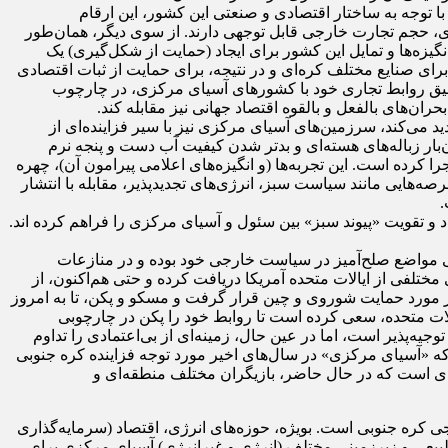
ه جنوبی که تقریباً ۵۱٫۷ میلیون نفر جمعیت دارد، ۱٫۸۱ تریلیون دلار بوده است. با توجه به ساختار اقتصادی و صنعتی این کشور، این ارقام
ه‌ای، حجم تجارت خارجی قابل توجهی دارند. از سوی دیگر، همان‌طور
یزه‌ها و تمایل این کشور برای ایجاد (حمایت از شکل‌گیری) یک
برای صنایع مختلف کره‌ای و در نتیجه، برای حمایت از ثبات اقتصادی
یق روابط تجاری خود با کشورهای آسیای مرکزی، در چارچوب
ان‌های بالفعل و بالقوه اقتصاد جهانی نیز مقابله کند.
می‌کند، سرزمین‌های آسیای مرکزی نیز با سیر فزاینده‌ای از
‌بار زباله‌های هسته‌ای و بدتر شدن کیفیت آب دست و پنجه نرم
ا کرده است. این تجربه‌ها (و انگیزه‌های اعلامی پیرامون آن)، چهره
ه‌هایی مانند سیاست سبز، انرژی‌های تجدیدپذیر، مقابله با انتشار
.
 و تقویت «پیوند سبز» بین سئول و آسیای مرکزی را فراهم کرده اند.
 مواضع صلح‌آمیز در سیاست خارجی خود بوده و در منازعات
‌طرفی (در سطح اعلامی) را مطرح کرده است، اما در جریان جنگ دو کره بین سال‌های ۱۹۵۳-۱۹۵۰ حمایت‌های مختلفی از ایالات متحده آمریکا دریافت کرده و حتی هم‌اکنون، از
ز مورد حمایت شوروی و چین قرار گرفت و مسکو و پکن، تا به امروز
یالات متحده، سعی کرده است تا روابط خود را پکن در چارچوبی
وجیه‌پذیر است، اما در عین حال، زمینه‌ای از بی‌اعتمادی را تداوم
که «آسیای مرکزی» در سال‌های اخیر مورد توجه فزاینده کره جنوبی
ی است که در حال حاضر، بازیگران مختلف منطقه‌ای و
 کره جنوبی است. بویژه، حوزه‌های انرژی، اقتصاد (سرمایه‌گذاری
بیعی و زیرزمینی مختلف (انرژی و غیرانرژی) آسیای مرکزی برای