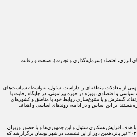
ی انرژی، اقتصاد (سرمایه‌گذاری و تجارت)، صنعت و رقابت
مهمی از معادلات منطقه‌ای را داراست. سئول، به‌واسطه سیاست‌های
یاسی و اقتصادی، بویژه در حوزه پیرامونی، در جایگاه رقابت یا
ارتقاء، گسترش و یا متنوع‌سازی روابط خود با مناطق و کشورهای
ره هستند. بر این اساس و در ادامه، روندهای اساسی و اهداف
شست‌های مشترک سالانه (مجمع همکاری) کره جنوبی و کشورهای آسیای مرکزی (از نخستین ابتکارها در چارچوب ۵ +۱) که از سال ۲۰۰۷ با هدف افزایش همکاری سئول و این جمهوری‌ها و با حضور وزیران
امور خارجه هریک از آن‌ها آغاز شد، احتمالا به‌عنوان مهم‌ترین بستر توسعه مناسبات کره‌ای‌ها و این منطقه قابل تشخیص است. در ۲۵ اکتبر ۲۰۲۲ نیز پانزدهمین دور از این نشست در شهر بوسان برگزار شد که