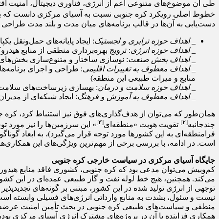
طی آن موضوع‌های متنوعی اعم از انرژی، فناوری دیجیتال، امنیت ا
خطوط اصلی رویکرد کره جنوبی نسبت به آسیای مرکزی دانست که بر
دست‌یابی به آن‌ها در قالب برنامه‌های میان مدت و بلند مدت طراحی
_ اهداف حوزه ترابری و لجستیک
: ایجاد پایانه‌های حمل‌ونقل یک
_ اهداف حوزه انرژی
: ترویج بهره‌برداری منطقی از منابع هیدروک
_ اهداف بخش صنعت
: نوسازی ساختار و متنوع‌سازی بخش‌های ص
_ اهداف معطوف به تغییرات اقلیمی
: طراحی و اجرای برنامه‌ها
منابع و میراث طبیعی این منطقه)
_ اهداف حوزه سلامت و درمان
: بهسازی زیرساخت‌های سلامت 
_ اهداف معطوف به آموزش و فرهنگ
: ایجاد شبکه‌ای از مدیر
همان‌طور که می‌توان از هدف‌گذاری‌های فوق نیز استنباط کرد، کره 
[۳]
[۲]
چندجانبه
تقویت هویت «منطقه‌ای
» این سرزمین‌ها را نیز مورد ت
فرامنطقه‌ای به این کشورها مورد توجه قرار می‌گیرد)، به ابعاد گون
است. در ادامه، با بررسی برخی از مهم‌ترین ویژگی‌های این همکاری‌
جایگاه آسیای مرکزی در سیاست خارجی کره جنوبی
می‌کند. همچنین، هیچ خط لوله نفت و گاز طبیعی عمده‌ای در این کشور و
توجهی از انرژی تولید شده در این کشور، مبتنی بر گونه‌های تجدیدپذی
نیست و سئول، بشدت به منابع وارداتی انرژی‌های فسیلی وابسته است.
منطقی و سیاست‌های طبیعی کره جنوبی در بحث تأمین امنیت عرضه ان
همکاری فزاینده با آن در پروژه‌های مشترک انرژی آسیای مرکزی بو