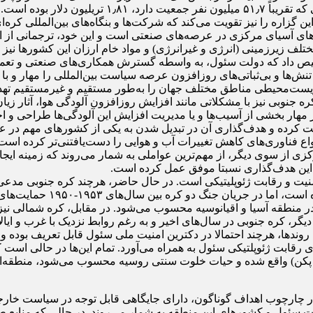
بر اساس داده‌های سال ۲۰۲۱، تولید ناخالص داخلی (GDP) کر
ین گزاره را نیز تقویت می‌کند که شرکت‌ها و بنگاه‌های بین‌المللی کر
‌های آسیای مرکزی در عرصه‌های صنعتی است و این خود، ترجمانی از انگ
ختلف زیرزمینی (انرژی و غیرانرژی) و مواد خام ارزان این کشورها نیز 
شخیص داد که دولت سئول، به واسطه گسترش همکاری‌های صنعتی و تعم
ها و بی‌ثباتی‌های روزافزون عرصه سیاست بین‌المللی را مهار و با بحر
یست‌محیطی مناطق مختلف جهان را به‌طور مستقیم و غیرمستقیم تهدید 
جنوبی نیز با مشکلاتی مانند افزایش روزافزون آلودگی هوا، آثار زیان
 مهار بخشی از آسیب‌ها و یا مدیریت افزایش این آلودگی‌ها طراحی و اجر
یت کرده و هدف‌گذاری آن در تبدیل شدن به یکی از کشورهای مهم در عرص
نواع فناوری‌های کاهش تغییرات آب و هوایی را دست‌یافتنی‌تر کرده است
 از سوی دیگر، از مهم‌ترین عواملی به شمار می‌روند که زمینه ایجاد
ق این هدف‌گذاری نسبتا موفق عمل کرده است.
یت و رقابت ژئوپلیتیکی است. در حال حاضر، هرچند کره جنوبی مدعی
بین‌المللی نیز ادعای حفظ بی
ر منطقه آسیا و اقیانوسیه محسوب می‌شود. در مقابل، کره شمالی نی
ب دیگر، کره جنوبی در سال‌های اخیر و به رغم روابط نزدیک با غرب و ا
 روندها، هرچند احتمالا در دکترین امنیت ملی سئول قابل تعریف بوده و ت
رقابت ژئوپلتیکی سئول به همراه می‌آورد. تمام این‌ها در حالی است 
 پکن) واقع شده و حیات خلوت سنتی روسیه محسوب می‌شود، منطقه‌ا
ر چارچوب اهداف گوناگون، دارای جایگاهی قابل توجه در سیاست خارجی
ت سئول و کشورهای این منطقه به شمار می‌روند. در حالی که منابع ط