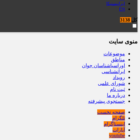
ایرانیستیکا
EN
کل
3138
منوی سایت
موضوعات
مناطق
اوراسیاشناسان جوان
ایرانشناسی
رویداد
شورای علمی
ثبت نام
درباره ما
جستجوی پیشرفته
صفحه نخست
تلگرام
اینستاگرام
آپارات
youtube