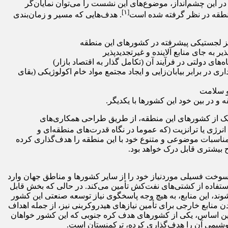
این چشم‌انداز، موضوع‌های این نشست را می‌توان نمایان‌گر
[۱]
نطقه در نظر گرفته شده است
. هدف‌هایی که مسیر و زمان‌بندی
ی مراکز لجستیکی پیشرفته در کشورهای این منطقه
ر به جای منابع آلاینده و غیرتجدیدپذیر
 دولتی در فرآیند آن (تکامل گذار به اقتصاد بازار)
 در برابر بیابان‌زایی و ایجاد مجتمع مواد خام اکولوژیکی (بقای
و سلامت
و در بین خود این کشورها با یکدیگر.
هریک از کشورهای این منطقه، از طریق طراحی همکاری‌های
نرژی یا ترانزیت (که عموما در نگاه قدرت‌های منطقه‌ای و
ن مناسبات موضوعی و متنوع خود با این منطقه را هدف‌گذاری کرده
 بیشتری قابل درک خواهد بود.
 که کره جنوبی، کشوری فاقد منابع هیدورکربنی (منابع انرژی زیرزمینی) قابل توجه بوده و نزدیک به ۹۸ درصد از سوخت فسیلی موردنیاز خود را از سایر کشورها و مناطق جهان وارد
ا استفاده از کشتی‌های نفت‌کش تأمین می‌کند. در حالی که بخش قابل
شوند، این منابع، به هیچ وجه پاسخگوی نیاز توسعه صنعتی این کشور
منابع خارجی برای تأمین نیازهای هیدروکربنی نیز، از جمله اهداف
مین اساس، یکی از کشورهای هدف کره جنوبی که این کشور خواهان
وشیمی آن را هدف‌گذاری کرده، ترکمنستان است.