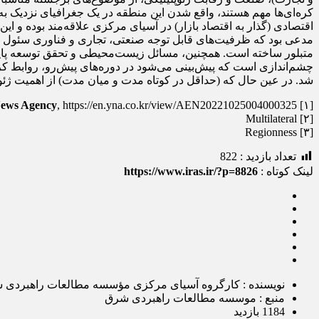
کره‌ای‌ها مهم هستند، واقع شدن این منطقه در یک جغرافیای نزدیک به
اقتصادی (گذار به اقتصاد بازار) در آسیای مرکزی علاقه‌مند بوده و ای
مدعی بود که ظرفیت‌های قابل توجه صنعتی، تجاری و فناوری سئول بر
متبلور ساخته است. همچنین، مسائل زیست‌محیطی و تحقق توسعه پایدار،
چشم‌اندازی است که پیش‌بینی می‌شود در دوره‌های پیش‌رو، روابط کر
شد. در عین حال که (حداقل در کوتاه مدت و میان مدت) از اهمیت ژئوپ
ews Agency
, https://en.yna.co.kr/view/AEN20221025004000325
[۱] Yi Wonju, S. “Korea, 5 Central Asian Nations Discuss Cooperation on 30th Anniversary of Diplomatic Relations”,
[۲] Multilateral
[۳] Regionness
تعداد بازدید :
822
لینک کوتاه :
https://www.iras.ir/?p=8826
نویسنده : کارگروه آسیای مرکزی مؤسسه مطالعات راهبردی 
منبع : موسسه مطالعات راهبردی شرق
1184 بازدید