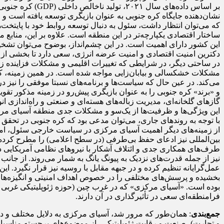
نشان‌دهنده جایگاه کره جنوبی به عنوان بازیگری توسعه یافته است و ا
که می‌توان انتظار داشت، سئول به دنبال توسعه روابط خود با پایتخت
ساختار اقتصادی یکپارچه‌تر در این منطقه است. علاوه بر این، منابع م
این کشور دارای اهمیت است. در این چشم‌انداز، بوضوح می‌توان ت
دکترین امنیت اقتصادی و امنیت عرضه انرژی، سعی دارد تا بخشی از تنش‌
در ساحتی دیگر، در شرایطی که تغییرات اقلیمی و مشکلات فزاینده ز
مشکلات خشکسالی و بیابان‌زایی مواجه شده است. در همین زمینه، کره 
می‌کند. در عین حال که سیاست‌ها و برنامه‌های نسبتا موفقی را نیز در
و «برند» کره جنوبی را به عنوان بازیگری پیش‌رو در زمینه مذکور تقو
گازهای گلخانه‌ای، مدیریت زباله‌های هسته‌ای و صنعتی و راه‌اندازی ا
این ویژگی‌ها و ظرفیت‌ها از یک‌سو و مشکلات جدی منطقه آسیای مرکزی
با توجه به روندهای جاری، می‌توان مدعی بود که کره جنوبی در تحق
از زمینه‌های دیگر اهمیت آسیای مرکزی در سیاست خارجی سئول، امن
طرف‌های همکاری جدی و ائتلاف آشکار با نیروهای نظامی آمریکایی د
نیز از جمله قدرت‌های نزدیک به پیونگ یانگ به شمار می‌روند. از جان
عمل‌گرایانه تنظیم کرده و در جبهه مقابل با روسیه نیز قرار نگیرد. این
بخشیده و پرسش‌های مختلفی را در خصوص اهداف امنیتی و انگیزه‌های 
بوده است. «آسیای مرکزی» که در غرب چین (حوزه ژئوپلیتیکی غربی
فرامنطقه‌ای سعی در تأثیرگذاری در آن دارند.
جمع‌بندی
: همان‌طور که مرور شد، آسیای مرکزی به دلایل مختلف و د
و تجارت)، صنعت و رقابت ژئوپلیتیکی، از موضوع‌های برجسته مناسبا