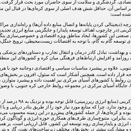
قتصادی، گردشگری و سلامت از سوی حاضران مورد بحث قرار گرفت. در 
 اساس آن، حداقل شش هدف اصلی از سوی کره‌ای‌ها در قبال این م
 شده است:
پارچه (دیجیتالی کردن پایانه‌ها و اتصال منابع داده آن‌ها) و راه‌انداز
ربنی (در چارچوب اهداف توسعه پایدار) و جایگزینی منابع انرژی تجدیدپذی
نعتی این کشورها، ایجاد مناطق ویژه اقتصادی و خصوصی‌سازی بنگاه‌های
ی توسعه گام به گام، با توجه به اقتضائات زیست‌محیطی، ترویج جنگل‌داری
و بهداشت، تبادل کادر درمان و انتقال تجارب و دستاوردهای پزشکی 
ان روزآمد و افزایش ارتباط‌های فرهنگی میان کره و کشورهای این منطقه 
جنوبی، علاوه بر پیشبرد مناسبات سیاسی و اقتصادی دوجانبه خود با 
وجه قرار داده است. همچنین آشکار است که سئول، افزون بر بخش‌های ا
اگون روابط با کشورهای آسیای مرکزی نیز اهمیت داده و پیشبرد متواز
ها، جایگاه آسیای مرکزی در مجموعه روابط خارجی کره جنوبی، با وضوح
کم‌وبیش می‌توان مدعی بود
جود ندارد. چرا که منابع مورد نیاز خود را از طریق بنادر دریایی و ب
ر بوده و کره‌ای‌ها، از جمله کشورهای پیش‌رو در این زمینه محسوب می‌
 بنابراین، متنوع‌سازی طرف‌های همکاری حوزه انرژی و گوناگون کردن 
رژی و پایدارسازی روند توسعه این کشور، قابل ارزیابی است. بر ه
ده و مشارکت بیشتر در بخش‌های مختلف زیرساخت‌های نفت، گاز و پتر