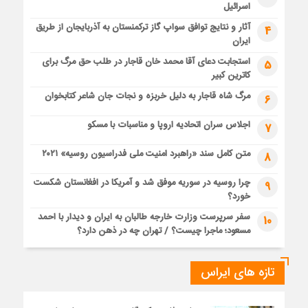
اسرائیل
آثار و نتایج توافق سواپ گاز ترکمنستان به آذربایجان از طریق
4
ایران
استجابت دعای آقا محمد خان قاجار در طلب حق مرگ برای
5
کاترین کبیر
مرگ شاه قاجار به دلیل خربزه و نجات جان شاعر کتابخوان
6
اجلاس سران اتحادیه اروپا و مناسبات با مسکو
7
متن کامل سند «راهبرد امنیت ملی فدراسیون روسیه» ۲۰۲۱
8
چرا روسیه در سوریه موفق شد و آمریکا در افغانستان شکست
9
خورد؟
سفر سرپرست وزارت خارجه طالبان به ایران و دیدار با احمد
10
مسعود؛ ماجرا چیست؟ / تهران چه در ذهن دارد؟
تازه های ایراس