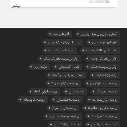
بیشتر
آسیای مرکزی،روسیه،اوکراین
آفریقا،روسیه
آمریکا،روسیه،تحریم
ارمنستان،باکو،ترکیه،ایران
افغانستان،طالبان،قدرت
اوراسیا،ایران،تجارت
اوکراین،آمریکا،روسیه
اوکراین،روسیه،آمریکا،جنگ
اوکراین،روسیه،جنگ
ایران،آذربایجان
ترکیه،زلزله
ترکیه،زلزله،امنیت
رشت،روسیه،ایران،آستارا
روسیه،اعراب،اوکراین
روسیه،اوکراین،آمریکا
روسیه،ایبورسک
روسیه،ایران
روسیه،ایران،اتحاد
روسیه،ایران،تجارت
روسیه،تاجیکستان
روسیه،خاورمیانه
روسیه،خاورمیانه،آفریقا
روسیه،دریای سرخ
روسیه،سند،سیاست
روسیه،سیاست خارجی
غلات،روسیه،اوکراین
قزاقستان،ازبکستان