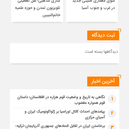
سوی معماری امنیتی جدید
سازی مذهبی؛ علل تعطیلی
در غرب و جنوب آسیا
تلویزیون تمدن و حوزه علمیه
نظری
خاتم‌النبیین
راه
ثبت دیدگاه
دیدگاهها بسته است.
آخرین اخبار
نگاهی به تاریخ و وضعیت قوم هزاره در افغانستان؛ داستان
1
قوم همواره مغضوب
پیامدهای احداث کانال اوراسیا بر ژئواکونومیک ایران و
2
آسیای مرکزی
برخاستن ایران در تقابل اتحادهای جمهوری آذربایجان-ترکیه-
3