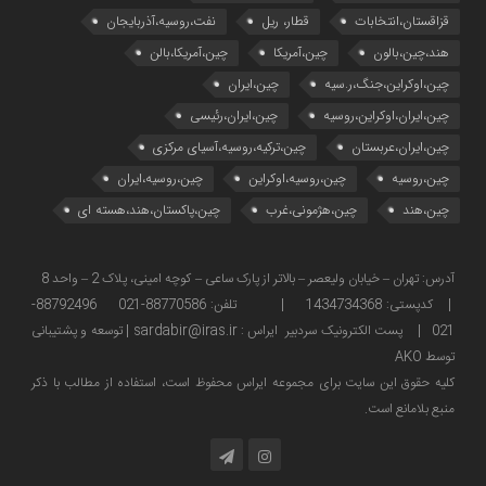
قزاقستان،انتخابات
قطار، ریل
نفت،روسیه،آذربایجان
هند،چین،بالون
چین،آمریکا
چین،آمریکا،بالن
چین،اوکراین،جنگ،ر.سیه
چین،ایران
چین،ایران،اوکراین،روسیه
چین،ایران،رئیسی
چین،ایران،عربستان
چین،ترکیه،روسیه،آسیای مرکزی
چین،روسیه
چین،روسیه،اوکراین
چین،روسیه،ایران
چین،هند
چین،هژمونی،غرب
چین،پاکستان،هند،هسته ای
آدرس: تهران – خیابان ولیعصر – بالاتر از پارک ساعی – کوچه امینی، پلاک 2 – واحد 8
| کدپستی: 1434734368 | تلفن: 88770586-021 88792496-
021 | پست الکترونیک سردبیر ایراس : sardabir@iras.ir |
توسعه و پشتیبانی
توسط AKO
كليه حقوق این سایت برای مجموعه ایراس محفوظ است، استفاده از مطالب با ذكر
منبع بلامانع است.