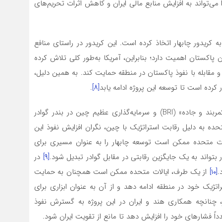
 می‌تواند به افزایش منابع مالی ایران و کاهش اثرات تحریم‌های
 کریدور چابهار اتخاذ کرده است. این کریدور در راستای منافع
پاکستان اهمیت دارد؛ بنابراین، آمریکا به‌طور کلی تلاش کرده
 و مقابله با نفوذ پاکستان در منطقه حمایت کند. به همین دلیل،
 کرده است تا توسعه این پروژه ادامه یابد
[۸]
.
رشد چین و نفوذ آن در منطقه، به ویژه با اجرای طرح «کمربند و جاده» (BRI) و سرمایه‌گذاری عظیم چین در بندر گوادر
حده به دلیل رقابت استراتژیک با چین، نگران افزایش نفوذ این
ات متحده ممکن است توسعه چابهار را به عنوان مسیری برای
ار بتواند به یک جایگزین رقابتی در مقابل گوادر تبدیل شود.
[۹]
در
.
[۱۰]
از یک طرف، ایالات متحده ممکن است همچنان به حمایت
اتژیک خود در منطقه ادامه دهد و از آن به عنوان ابزاری برای
 چنانچه همکاری هند و ایران در این پروژه به گسترش نفوذ
 فشارهای خود را افزایش دهد تا مانع از تقویت ایران شود.