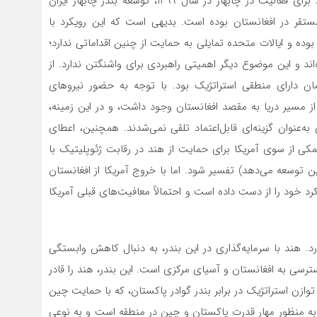
می‌کند، این است که هدف آمریکا از اعطای استثنا به هند برای فعالیت در چابهار در سال ۱۳۹۹، توسعه بندر چابهار ایران
تقر در افغانستان بوده است. بدیهی است که این رویکرد با
بوده و ایالات متحده تمایلی به حمایت از چنین اقداماتی ندارد؛
‌اند و این موضوع دیگر اهمیتی راهبردی برای واشنگتن ندارد. از
ن دارای منطقی استراتژیک بود. با توجه به حضور نیروهای
 مسیر دریا به مقصد افغانستان وجود داشت، و در این زمینه،
به‌عنوان گزینه‌ای قابل‌اعتماد تلقی نمی‌شدند. همچنین، اعطای
مکی از سوی آمریکا برای حمایت از هند در رقابت ژئوپلیتیک با
ن توسعه می‌دهد) تفسیر شود. اما با خروج آمریکا از افغانستان
رد خود را از دست داده است و احتمالاً معافیت‌های قبلی آمریکا
ارد. هند با سرمایه‌گذاری در این بندر، به دنبال کاهش وابستگی
رسی به افغانستان و آسیای مرکزی است. این بندر، هند را قادر
توازن استراتژیک در برابر بندر گوادر پاکستان، که با حمایت چین
هند به منظور مهار قدرت پاکستان و چین در منطقه است و به نوعی