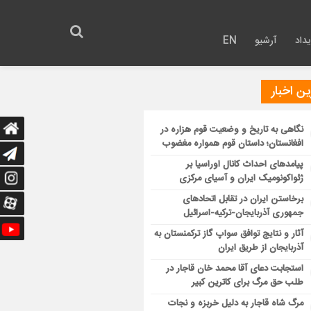
داد
آرشیو
EN
ن اخبار
نگاهی به تاریخ و وضعیت قوم هزاره در
افغانستان؛ داستان قوم همواره مغضوب
پیامدهای احداث کانال اوراسیا بر
ژئواکونومیک ایران و آسیای مرکزی
برخاستن ایران در تقابل اتحادهای
جمهوری آذربایجان-ترکیه-اسرائیل
آثار و نتایج توافق سواپ گاز ترکمنستان به
آذربایجان از طریق ایران
استجابت دعای آقا محمد خان قاجار در
طلب حق مرگ برای کاترین کبیر
مرگ شاه قاجار به دلیل خربزه و نجات