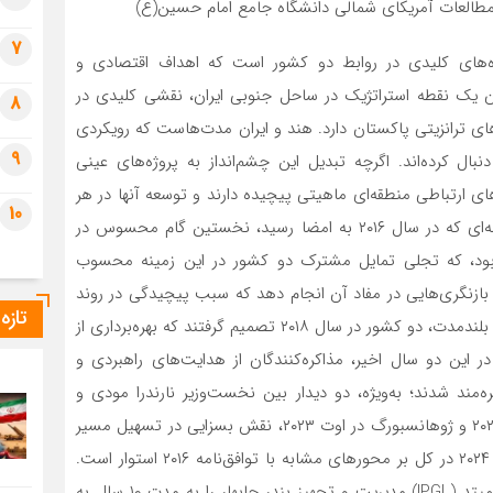
طالعات آمریکای شمالی دانشگاه جامع امام حسین(ع)
7
ژه‌های کلیدی در روابط دو کشور است که اهداف اقتصادی و
نوان یک نقطه استراتژیک در ساحل جنوبی ایران، نقشی کلیدی در
8
 ترانزیتی پاکستان دارد. هند و ایران مدت‌هاست که رویکردی
9
ال کرده‌اند. اگرچه تبدیل این چشم‌انداز به پروژه‌های عینی
های ارتباطی منطقه‌ای ماهیتی پیچیده دارند و توسعه آنها در هر
10
نقطه از جهان نیازمند زمان و سرمایه‌گذاری است. توافق‌نامه‌ای که در سال ۲۰۱۶ به امضا رسید، نخستین گام محسوس در
بود، که تجلی تمایل مشترک دو کشور در این زمینه محسوب
بازنگری‌هایی در مفاد آن انجام دهد که سبب پیچیدگی در روند
تازه
مذاکرات شد. با توجه به زمان‌بر بودن نهایی‌سازی توافق‌نامه بلندمدت، دو کشور در سال ۲۰۱۸ تصمیم گرفتند که بهره‌برداری از
 در این دو سال اخیر، مذاکره‌کنندگان از هدایت‌های راهبردی و
ند شدند؛ به‌ویژه، دو دیدار بین نخست‌وزیر نارندرا مودی و
رئیس‌جمهور وقت، آیت‌الله رئیسی، در سمرقند در سپتامبر ۲۰۲۲ و ژوهانسبورگ در اوت ۲۰۲۳، نقش بسزایی در تسهیل مسیر
امضای قرارداد بلندمدت در اردیبهشت ۱۴۰۳ ایفا کرد. قرارداد ۲۰۲۴ در کل بر محورهای مشابه با توافق‌نامه ۲۰۱۶ استوار است.
بر اساس این قرارداد، شرکت دولتی ایندیا پورتس گلوبال لیمیتد (IPGL) مدیریت و تجهیز بندر چابهار را به مدت ۱۰ سال به