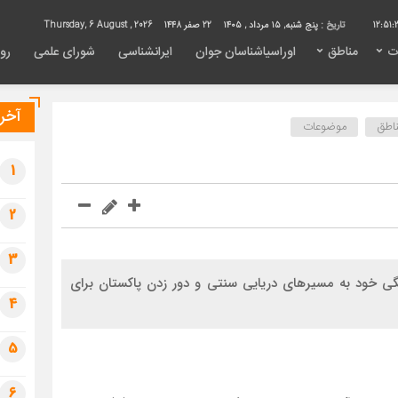
12:51:
تاریخ :
پنج شنبه, ۱۵ مرداد , ۱۴۰۵
22 صفر 1448
Thursday, 6 August , 2026
ت
مناطق
اوراسیاشناسان جوان
ایرانشناسی
شورای علمی
روی
آخری
اطق
موضوعات
1
2
3
ستگی خود به مسیرهای دریایی سنتی و دور زدن پاکستان برای
4
5
6