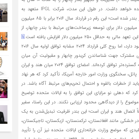
شیوه‌ای مبتنی بر مدل تقسیم درآمد با دولت ایران برعهده خواهد داشت. در طول این مدت، شرکت IPGL متعهد به
سرمایه‌گذاری ۱۲۰ میلیون دلار برای نصب تجهیزات بیشتر در بندر شده است؛ این رقم در قرارداد سال ۲۰۱۶ برابر با ۸۵ میلیون
دلار بود. علاوه بر این، هند در سال ۲۰۱۶ تعهد کرده بود ۱۵۰ میلیون دلار برای توسعه زیرساخت‌های مرتبط با بندر چابهار، از
۲۵۰ میلیون دلار افزایش یافته است.
[۱]
همچنین تفاوت‌هایی در جزئیات فنی بین هر دو قرارداد وجود دارد، اما روح کلی قرارداد ۲۰۲۴ مشابه توافق اولیه سال ۲۰۱۶
ی مشترک جهت شناساندن کریدور چابهار و مقبولیت آن میان
بازرگانان، شرکت‌های حمل‌ونقل و بخش لجستیک در منطقه گسترده‌تر توافق کرده‌اند. امضای توافق ۲۰۲۴ میان هند و ایران
پاتل، سخنگوی وزارت امور خارجه آمریکا، تأکید کرد که هر نهاد
باید از خطرات بالقوه و احتمال تحریم‌های مرتبط آگاه باشد. در
م کرد که دهلی نو مزایای این توافق را به ایالات متحده توضیح
ضوع را از دیدگاهی محدود ارزیابی نکنند. در این راستا، سفیر
صرفاً اتصال هند و ایران است؛ این بندر ظرفیت تبدیل‌شدن به یک
ر خشکی مانند افغانستان، ترکمنستان، ازبکستان، تاجیکستان،
یدی که موضع وزارت خزانه‌داری ایالات متحده نیز آن را تأیید